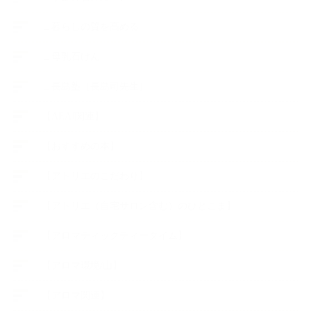
∟暮らしの質を高める
∟母乳石けん
∟長島塾（長島司先生）
【AEAJ関連】
【おすすめの本】
【アトリエのこだわり】
【アトリエ（自宅サロン含む）のひとこま】
【アロマティックティータイム】
【アロマ環境/山】
【アロマ関連】