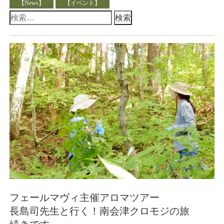
【News】
【イベント】
検
索:
フェールマヴィ主催アロマツアー
長島司先生と行く！南会津クロモジの旅