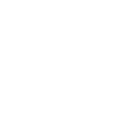
教室便利グッズ
暮らしアロマ＋
植物と暮らし
生徒様の声、講座感想
石けんの旅
講演・セミナー登壇
香りアート
NEW ARTICLE
2026.07.06
自分が見極めたものを正直に届ける｜植物と香り、石けんの仕事で大切に
し…