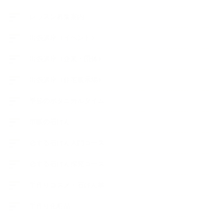
レッスン募集案内
出張講座（イベント）
出張講座（企業・団体）
出張講座（住宅展示場）
季節のボタニカルタイム
市販の石けん
恋する石けん入門コース
恋する石けん探究コース
手作りコスメ・石けん学
手作り化粧品