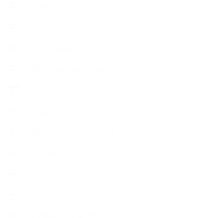
【News】
【Lesson Report】
【About school】
【Handmade Soap&Cosmetics】
++アロマティック・ハーバルライフ
++知識
【Body&mindメンテナンス】
++お勧め
【外部・出張/レッスン】
【コラボレーション】
∟季節の石けん＆アロマ