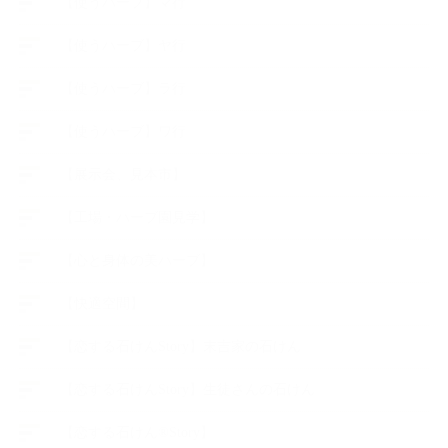
【使うハーブ】マ行
【使うハーブ】ヤ行
【使うハーブ】ラ行
【使うハーブ】ワ行
【展示会、見本市】
【工場・ハーブ園見学】
【心と身体の美ハーブ】
【快適空間】
【恋する石けんStory】末吉家の石けん
【恋する石けんStory】生徒さんの石けん
【恋する石けん®Story】