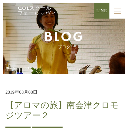
QOLスクール
LINE
フェールマヴィ
BLOG
ブログ
ホーム
ブログ
2019年08月08日
【アロマの旅】南会津クロモ
ジツアー２