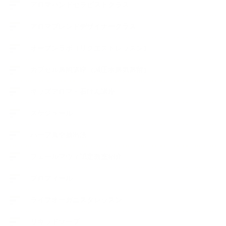
アロマハンドセラピストクラス
アロマブレンドデザイナークラス
オープンラボ（リクエストレッスン）
カプセル蒸留講座（減圧水蒸気蒸留）
キッズアロマ・石けん講座
スケジュール
ハーブ真空抽出法
フェールマヴィ認定教室紹介
プロフィール
ライフオーガニスタレッスン
リキッドソープ