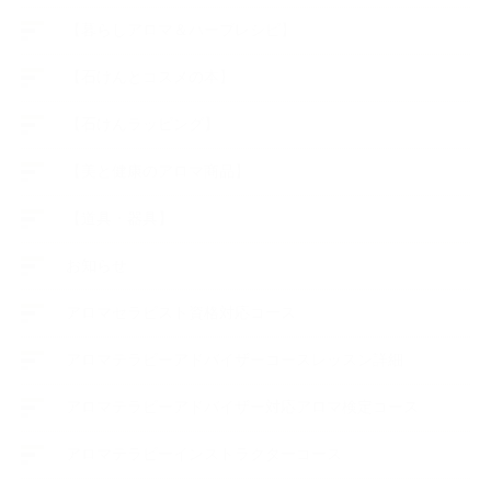
【暮らしアロマ＆ハーブレシピ】
【石けんとコスメの本】
【石けんラッピング】
【美と健康のアロマ商品】
【道具・器具】
お知らせ
アロマセラピスト資格対応コース
アロマテラピーアドバイザーコースレッスン詳細
アロマテラピーアドバイザー対応アロマ検定コース
アロマテラピーインストラクターコース