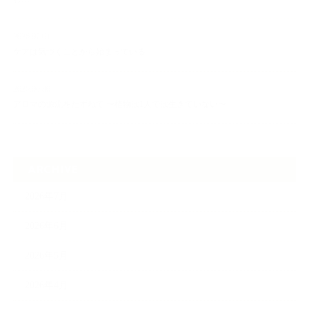
2026.07.01
ケアは気づくことから始まっている
2026.06.30
アロマの源流をたずねて 〜植物は1人では生きていない〜
ARCHIVE
2026年7月
2026年6月
2026年5月
2026年4月