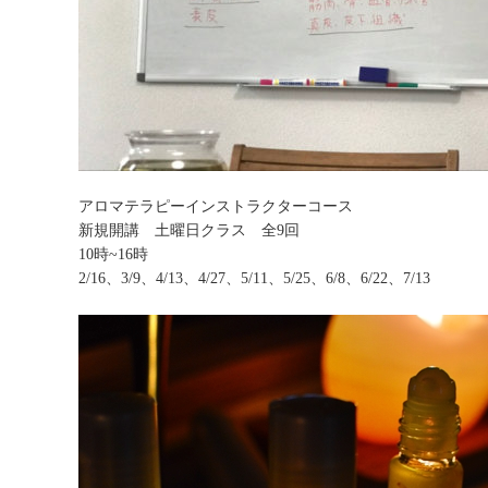
アロマテラピーインストラクターコース
新規開講 土曜日クラス 全9回
10時~16時
2/16、3/9、4/13、4/27、5/11、5/25、6/8、6/22、7/13