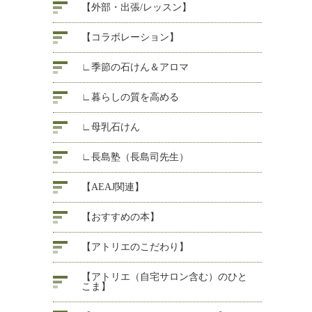
【外部・出張/レッスン】
【コラボレーション】
∟季節の石けん＆アロマ
∟暮らしの質を高める
∟母乳石けん
∟長島塾（長島司先生）
【AEAJ関連】
【おすすめの本】
【アトリエのこだわり】
【アトリエ（自宅サロン含む）のひと
こま】