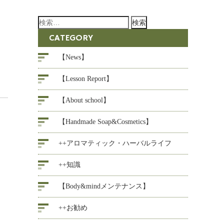
検
索:
CATEGORY
【News】
【Lesson Report】
【About school】
【Handmade Soap&Cosmetics】
++アロマティック・ハーバルライフ
++知識
【Body&mindメンテナンス】
++お勧め