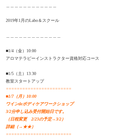
＿＿＿＿＿＿＿＿＿＿＿＿
2019年1月のLabo＆スクール
＿＿＿＿＿＿＿＿＿＿＿＿＿
■1/4（金）10:00
アロマテラピーインストラクター資格対応コース
■1/5（土）13:30
教室スタートアップ
========================
■1/7（月）10:00
ワインdeボディケアワークショップ
3/2分申し込み受付開始日です。
（日程変更 2/23の予定→3/2）
詳細（→
★★
）
========================