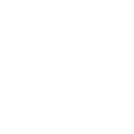
【石けんとコスメの本】
【石けんラッピング】
【美と健康のアロマ商品】
【道具・器具】
お知らせ
アロマセラピスト資格対応コース
アロマテラピーアドバイザーコースレッスン詳細
アロマテラピーアドバイザー対応アロマ検定コース
アロマテラピーインストラクターコース
アロマハンドセラピストクラス