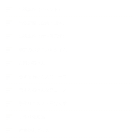
出張講座（イベント）
出張講座（企業・団体）
出張講座（住宅展示場）
季節のボタニカルタイム
市販の石けん
恋する石けん入門コース
恋する石けん探究コース
手作りコスメ・石けん学
手作り化粧品
教室便利グッズ