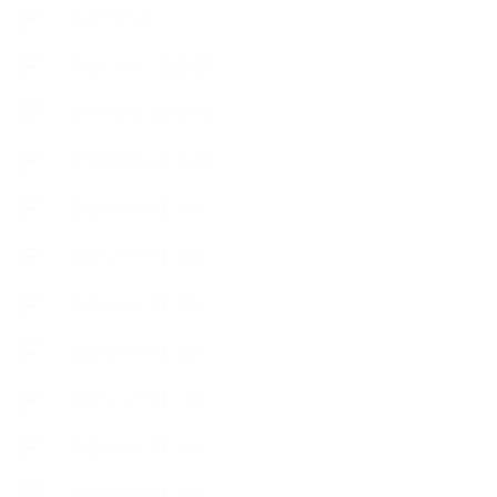
【ガーデン】
【セミナー、勉強会】
【ハーブクッキング】
【丁寧に暮らすこと】
【使うハーブ】ア行
【使うハーブ】カ行
【使うハーブ】サ行
【使うハーブ】タ行
【使うハーブ】ハ行
【使うハーブ】マ行
【使うハーブ】ヤ行