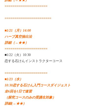
詳細（→
★★
）
======================
========================
■1/21（月）14:00
ハーブ真空抽出法
詳細（→
★★
）
======================
■1/22（火）10:30
恋する石けんインストラクターコース
======================
■1/23（水）
10:30恋する石けん入門コースダイジェスト
全6回を1日で速習
（探究コースのみの受講生対象）
詳細(→
★★
）