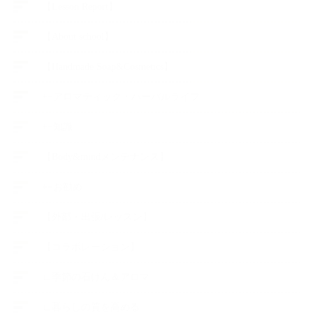
【Lesson Report】
【About school】
【Handmade Soap&Cosmetics】
++アロマティック・ハーバルライフ
++知識
【Body&mindメンテナンス】
++お勧め
【外部・出張/レッスン】
【コラボレーション】
∟季節の石けん＆アロマ
∟暮らしの質を高める