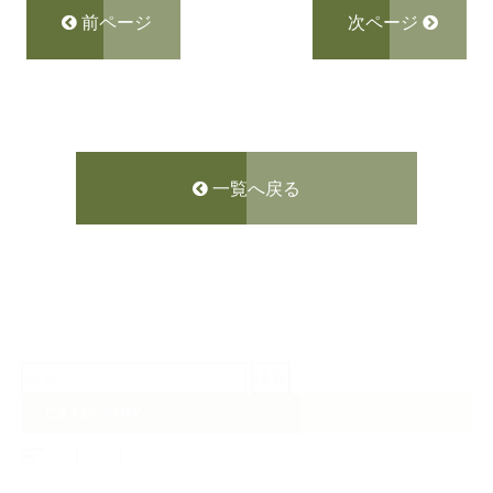
前ページ
次ページ
一覧へ戻る
検
索:
CATEGORY
【News】