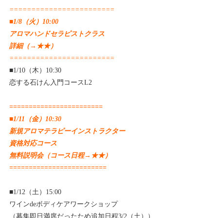
========================
■1/8（火）10:00
アロマハンドセラピストクラス
詳細（→
★★
）
========================
■1/10（木）10:30
恋する石けん入門コースL2
========================
■1/11（金）10:30
新規アロマテラピーインストラクター
資格対応コース
無料説明会（コース日程→
★★
）
=========================
■1/12（土）15:00
ワインdeボディケアワークショップ
（募集即日満席だったため追加日程3/2（土））