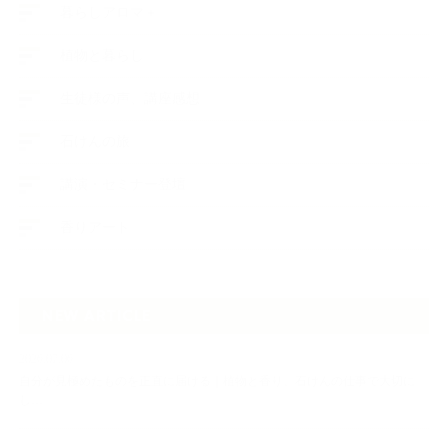
暮らしアロマ＋
植物と暮らし
生徒様の声、講座感想
石けんの旅
講演・セミナー登壇
香りアート
NEW ARTICLE
2026.07.06
自分が見極めたものを正直に届ける｜植物と香り、石けんの仕事で大切に
し…