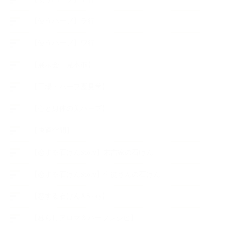
【使うハーブ】ラ行
【使うハーブ】ワ行
【展示会、見本市】
【工場・ハーブ園見学】
【心と身体の美ハーブ】
【快適空間】
【恋する石けんStory】末吉家の石けん
【恋する石けんStory】生徒さんの石けん
【恋する石けん®Story】
【暮らしアロマ＆ハーブレシピ】