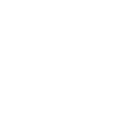
∟母乳石けん
∟長島塾（長島司先生）
【AEAJ関連】
【おすすめの本】
【アトリエのこだわり】
【アトリエ（自宅サロン含む）のひとこま】
【アロマティックティータイム】
【アロマ環境/山】
【アロマ関連】
【イベント】