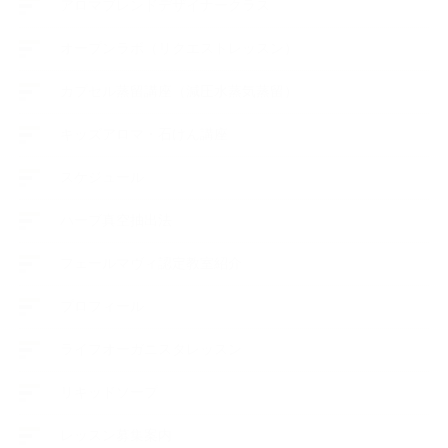
アロマブレンドデザイナークラス
オープンラボ（リクエストレッスン）
カプセル蒸留講座（減圧水蒸気蒸留）
キッズアロマ・石けん講座
スケジュール
ハーブ真空抽出法
フェールマヴィ認定教室紹介
プロフィール
ライフオーガニスタレッスン
リキッドソープ
レッスン募集案内