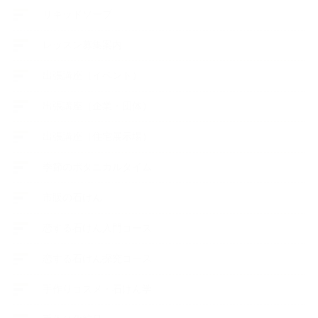
リキッドソープ
レッスン募集案内
出張講座（イベント）
出張講座（企業・団体）
出張講座（住宅展示場）
季節のボタニカルタイム
市販の石けん
恋する石けん入門コース
恋する石けん探究コース
手作りコスメ・石けん学