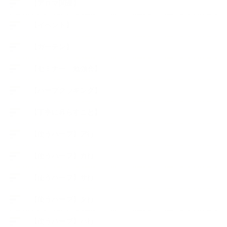
【アロマ関連】
【イベント】
【ガーデン】
【セミナー、勉強会】
【ハーブクッキング】
【丁寧に暮らすこと】
【使うハーブ】ア行
【使うハーブ】カ行
【使うハーブ】サ行
【使うハーブ】タ行
【使うハーブ】ハ行