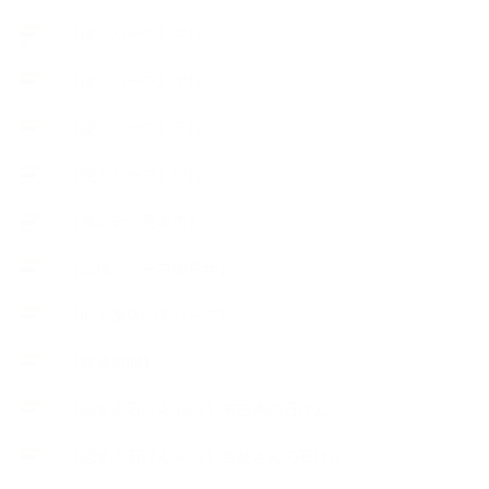
【使うハーブ】マ行
【使うハーブ】ヤ行
【使うハーブ】ラ行
【使うハーブ】ワ行
【展示会、見本市】
【工場・ハーブ園見学】
【心と身体の美ハーブ】
【快適空間】
【恋する石けんStory】末吉家の石けん
【恋する石けんStory】生徒さんの石けん