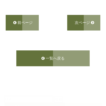
前ページ
次ページ
一覧へ戻る
検
索: