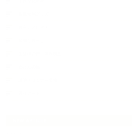
手作り化粧品
教室便利グッズ
暮らしアロマ＋
植物と暮らし
生徒様の声、講座感想
石けんの旅
講演・セミナー登壇
香りアート
NEW ARTICLE
2026.07.06