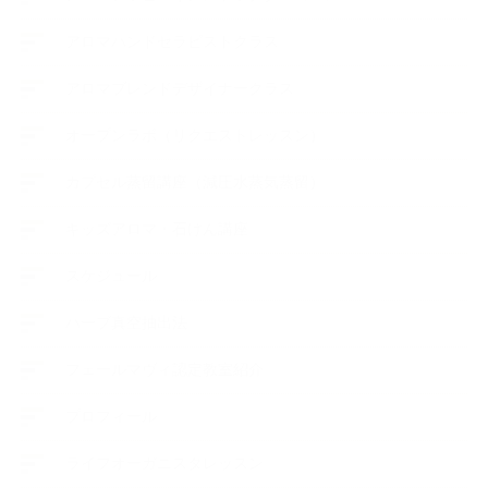
アロマハンドセラピストクラス
アロマブレンドデザイナークラス
オープンラボ（リクエストレッスン）
カプセル蒸留講座（減圧水蒸気蒸留）
キッズアロマ・石けん講座
スケジュール
ハーブ真空抽出法
フェールマヴィ認定教室紹介
プロフィール
ライフオーガニスタレッスン