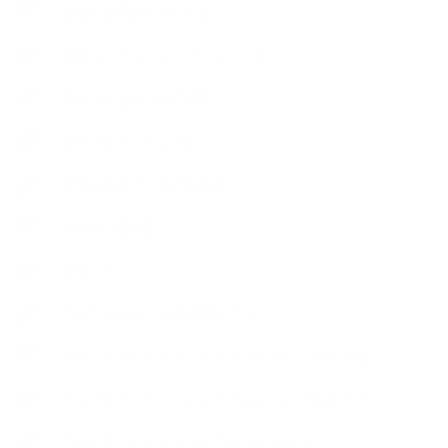
【恋する石けん®Story】
【暮らしアロマ＆ハーブレシピ】
【石けんとコスメの本】
【石けんラッピング】
【美と健康のアロマ商品】
【道具・器具】
お知らせ
アロマセラピスト資格対応コース
アロマテラピーアドバイザーコースレッスン詳細
アロマテラピーアドバイザー対応アロマ検定コース
アロマテラピーインストラクターコース