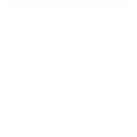
CATEGORY
【News】
【Lesson Report】
【About school】
【Handmade Soap&Cosmetics】
++アロマティック・ハーバルライフ
++知識
【Body&mindメンテナンス】
++お勧め
【外部・出張/レッスン】
【コラボレーション】