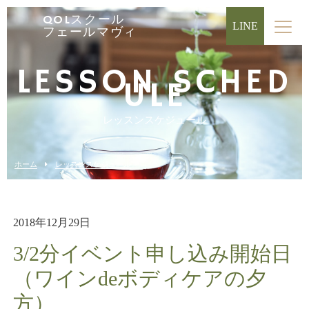
QOLスクール
LINE
フェールマヴィ
LESSON SCHED
ULE
レッスンスケジュール
ホーム
レッスンスケジュール
2018年12月29日
3/2分イベント申し込み開始日
（ワインdeボディケアの夕
方）