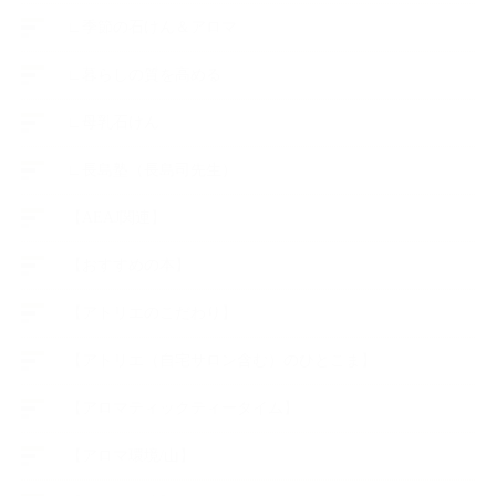
∟季節の石けん＆アロマ
∟暮らしの質を高める
∟母乳石けん
∟長島塾（長島司先生）
【AEAJ関連】
【おすすめの本】
【アトリエのこだわり】
【アトリエ（自宅サロン含む）のひとこま】
【アロマティックティータイム】
【アロマ環境/山】