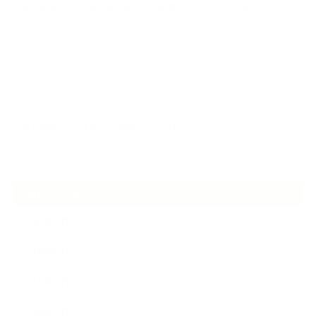
自分が見極めたものを正直に届ける｜植物と香り、石けんの仕事で大切に
し…
2026.07.01
ケアは気づくことから始まっている
2026.06.30
アロマの源流をたずねて 〜植物は1人では生きていない〜
ARCHIVE
2026年7月
2026年6月
2026年5月
2026年4月