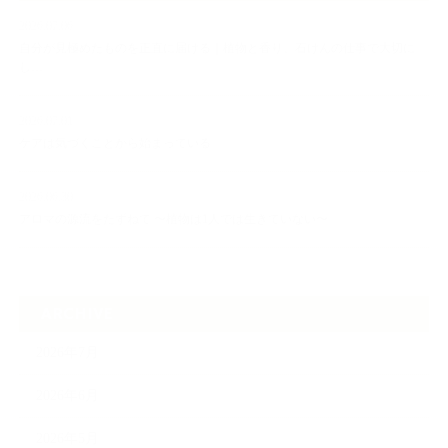
2026.07.06
自分が見極めたものを正直に届ける｜植物と香り、石けんの仕事で大切に
し…
2026.07.01
ケアは気づくことから始まっている
2026.06.30
アロマの源流をたずねて 〜植物は1人では生きていない〜
ARCHIVE
2026年7月
2026年6月
2026年5月