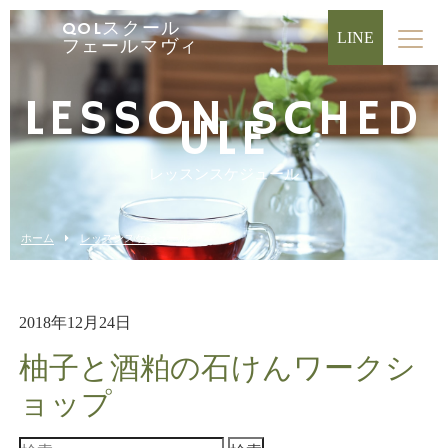
QOLスクール
LINE
フェールマヴィ
LESSON SCHED
ULE
レッスンスケジュール
ホーム
レッスンスケジュール
2018年12月24日
柚子と酒粕の石けんワークシ
ョップ