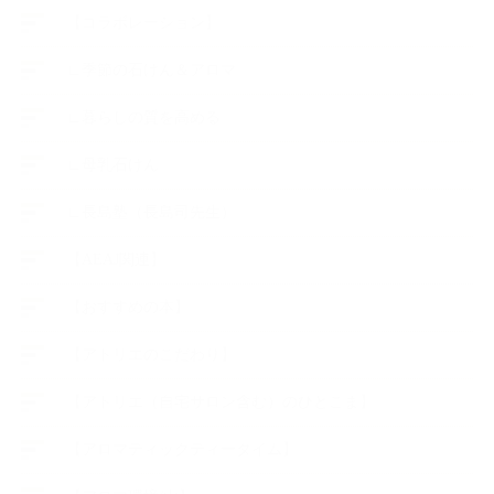
【コラボレーション】
∟季節の石けん＆アロマ
∟暮らしの質を高める
∟母乳石けん
∟長島塾（長島司先生）
【AEAJ関連】
【おすすめの本】
【アトリエのこだわり】
【アトリエ（自宅サロン含む）のひとこま】
【アロマティックティータイム】