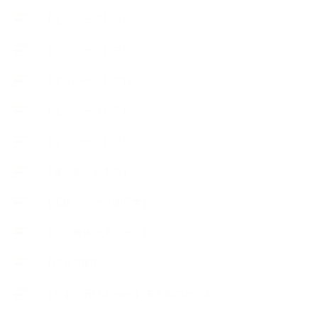
【使うハーブ】ハ行
【使うハーブ】マ行
【使うハーブ】ヤ行
【使うハーブ】ラ行
【使うハーブ】ワ行
【展示会、見本市】
【工場・ハーブ園見学】
【心と身体の美ハーブ】
【快適空間】
【恋する石けんStory】末吉家の石けん