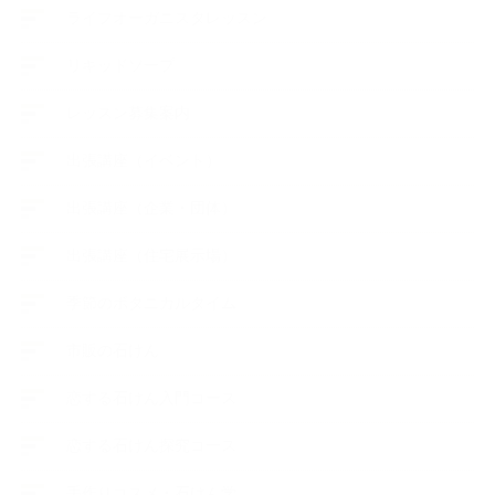
ライフオーガニスタレッスン
リキッドソープ
レッスン募集案内
出張講座（イベント）
出張講座（企業・団体）
出張講座（住宅展示場）
季節のボタニカルタイム
市販の石けん
恋する石けん入門コース
恋する石けん探究コース
手作りコスメ・石けん学