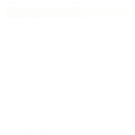
検
索:
CATEGORY
【News】
【Lesson Report】
【About school】
【Handmade Soap&Cosmetics】
++アロマティック・ハーバルライフ
++知識
【Body&mindメンテナンス】
++お勧め
【外部・出張/レッスン】