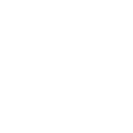
【恋する石けんStory】生徒さんの石けん
【恋する石けん®Story】
【暮らしアロマ＆ハーブレシピ】
【石けんとコスメの本】
【石けんラッピング】
【美と健康のアロマ商品】
【道具・器具】
お知らせ
アロマセラピスト資格対応コース
アロマテラピーアドバイザーコースレッスン詳細
アロマテラピーアドバイザー対応アロマ検定コース