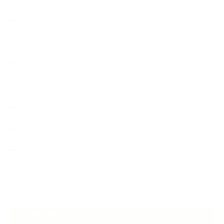
手作り化粧品
教室便利グッズ
暮らしアロマ＋
植物と暮らし
生徒様の声、講座感想
石けんの旅
講演・セミナー登壇
香りアート
NEW ARTICLE