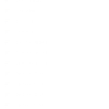
【アロマ環境/山】
【アロマ関連】
【イベント】
【ガーデン】
【セミナー、勉強会】
【ハーブクッキング】
【丁寧に暮らすこと】
【使うハーブ】ア行
【使うハーブ】カ行
【使うハーブ】サ行
【使うハーブ】タ行