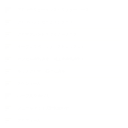
アロマテラピーインストラクターコース
アロマハンドセラピストクラス
アロマブレンドデザイナークラス
オープンラボ（リクエストレッスン）
カプセル蒸留講座（減圧水蒸気蒸留）
キッズアロマ・石けん講座
スケジュール
ハーブ真空抽出法
フェールマヴィ認定教室紹介
プロフィール