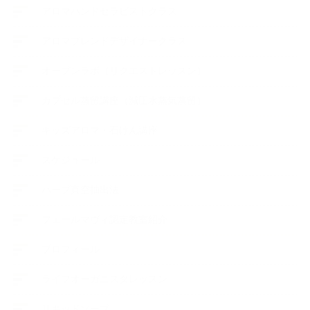
アロマハンドセラピストクラス
アロマブレンドデザイナークラス
オープンラボ（リクエストレッスン）
カプセル蒸留講座（減圧水蒸気蒸留）
キッズアロマ・石けん講座
スケジュール
ハーブ真空抽出法
フェールマヴィ認定教室紹介
プロフィール
ライフオーガニスタレッスン
リキッドソープ