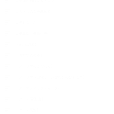
∟季節の石けん＆アロマ
∟暮らしの質を高める
∟母乳石けん
∟長島塾（長島司先生）
【AEAJ関連】
【おすすめの本】
【アトリエのこだわり】
【アトリエ（自宅サロン含む）のひとこま】
【アロマティックティータイム】
【アロマ環境/山】
【アロマ関連】