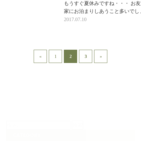
もうすぐ夏休みですね・・・ お
家にお泊まりしあうこと多いでし
う。 家にある材料で手をかけな
2017.07.10
も、 おもてなしの気持…
2
«
1
3
»
検
索:
CATEGORY