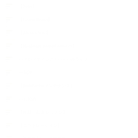
【News】
【Lesson Report】
【About school】
【Handmade Soap&Cosmetics】
++アロマティック・ハーバルライフ
++知識
【Body&mindメンテナンス】
++お勧め
【外部・出張/レッスン】
【コラボレーション】