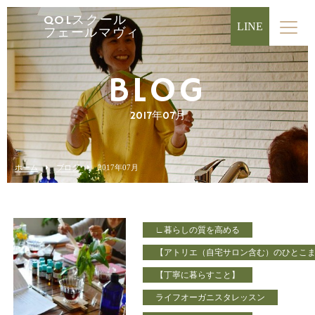
QOLスクール
LINE
フェールマヴィ
BLOG
2017年07月
ホーム
ブログ
2017年07月
∟暮らしの質を高める
【アトリエ（自宅サロン含む）のひとこ
【丁寧に暮らすこと】
ライフオーガニスタレッスン