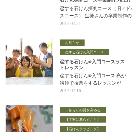
石けん探究コース卒業制作No.23
恋する石けん探究コース（旧アド
スコース） 生徒さんの卒業制作
介です。 石けん銘：和心 …
2017.07.21
お知らせ
恋する石けん入門コース
恋する石けん®入門コースラス
トレッスン
恋する石けん®入門コース 私が
講師で授業をするレッスンが
最後の３クラスが終わりまし
2017.07.16
た。 木曜日のネロリクラス↑
…
∟暮らしの質を高める
【丁寧に暮らすこと】
【石けんラッピング】