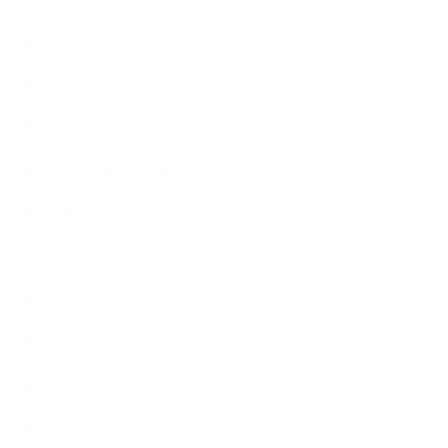
レッスン募集案内
出張講座（イベント）
出張講座（企業・団体）
出張講座（住宅展示場）
季節のボタニカルタイム
市販の石けん
恋する石けん入門コース
恋する石けん探究コース
手作りコスメ・石けん学
手作り化粧品