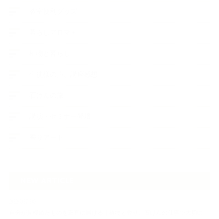
教室便利グッズ
暮らしアロマ＋
植物と暮らし
生徒様の声、講座感想
石けんの旅
講演・セミナー登壇
香りアート
NEW ARTICLE
2026.07.06
自分が見極めたものを正直に届ける｜植物と香り、石けんの仕事で大切に