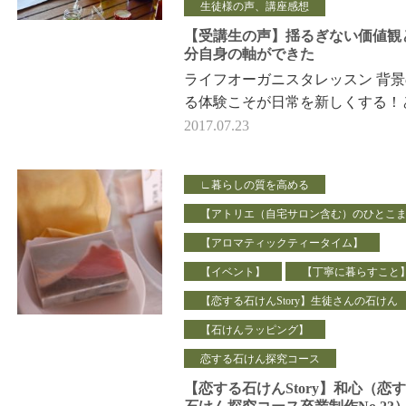
生徒様の声、講座感想
【受講生の声】揺るぎない価値観
分自身の軸ができた
ライフオーガニスタレッスン 背
る体験こそが日常を新しくする！
えています。 体験は、文字通り
2017.07.23
「体」を使っ…
∟暮らしの質を高める
【アトリエ（自宅サロン含む）のひとこ
【アロマティックティータイム】
【イベント】
【丁寧に暮らすこと
【恋する石けんStory】生徒さんの石けん
【石けんラッピング】
恋する石けん探究コース
【恋する石けんStory】和心（恋