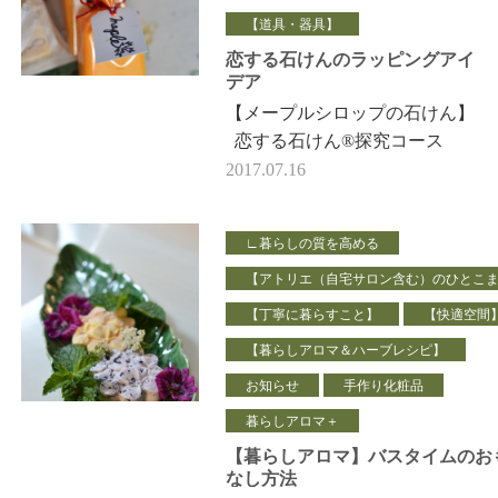
【道具・器具】
恋する石けんのラッピングアイ
デア
【メープルシロップの石けん】
恋する石けん®探究コース
Lesson4に「糖の会」というの
2017.07.16
があります。 糖について学ん
だり…
∟暮らしの質を高める
【アトリエ（自宅サロン含む）のひとこ
【丁寧に暮らすこと】
【快適空間
【暮らしアロマ＆ハーブレシピ】
お知らせ
手作り化粧品
暮らしアロマ＋
【暮らしアロマ】バスタイムのお
なし方法