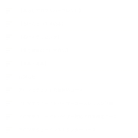
【暮らしアロマ＆ハーブレシピ】
【石けんとコスメの本】
【石けんラッピング】
【美と健康のアロマ商品】
【道具・器具】
お知らせ
アロマセラピスト資格対応コース
アロマテラピーアドバイザーコースレッスン詳細
アロマテラピーアドバイザー対応アロマ検定コース
アロマテラピーインストラクターコース