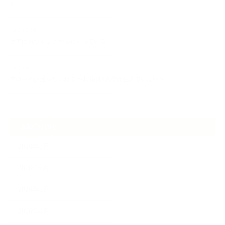
し…
2026.07.01
ケアは気づくことから始まっている
2026.06.30
アロマの源流をたずねて 〜植物は1人では生きていない〜
ARCHIVE
2026年7月
2026年6月
2026年5月
2026年4月