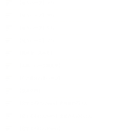
【使うハーブ】マ行
【使うハーブ】ヤ行
【使うハーブ】ラ行
【使うハーブ】ワ行
【展示会、見本市】
【工場・ハーブ園見学】
【心と身体の美ハーブ】
【快適空間】
【恋する石けんStory】末吉家の石けん
【恋する石けんStory】生徒さんの石けん
【恋する石けん®Story】