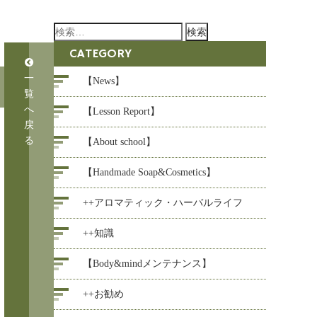
検
索:
CATEGORY
一
【News】
覧
へ
【Lesson Report】
戻
る
【About school】
【Handmade Soap&Cosmetics】
++アロマティック・ハーバルライフ
++知識
【Body&mindメンテナンス】
++お勧め