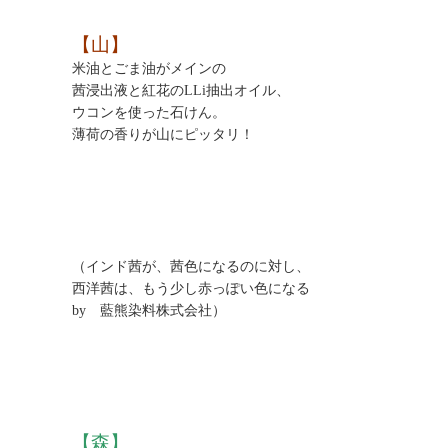
【山】
米油とごま油がメインの
茜浸出液と紅花のLLi抽出オイル、
ウコンを使った石けん。
薄荷の香りが山にピッタリ！
（インド茜が、茜色になるのに対し、
西洋茜は、もう少し赤っぽい色になる
by 藍熊染料株式会社）
【森】