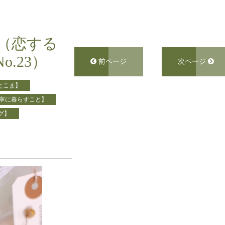
心（恋する
.23）
前ページ
次ページ
とこま】
寧に暮らすこと】
グ】