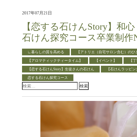
2017年07月21日
【恋する石けんStory】和
石けん探究コース卒業制作No
∟暮らしの質を高める
【アトリエ（自宅サロン含む）のひ
【アロマティックティータイム】
【イベント】
【丁
【恋する石けんStory】生徒さんの石けん
【石けんラッピン
恋する石けん探究コース
検
索: