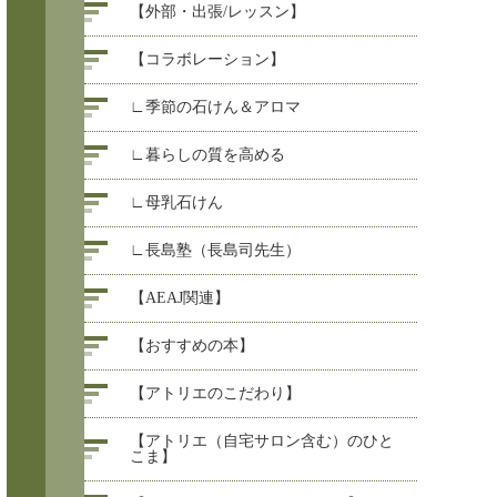
【外部・出張/レッスン】
【コラボレーション】
∟季節の石けん＆アロマ
∟暮らしの質を高める
∟母乳石けん
∟長島塾（長島司先生）
【AEAJ関連】
【おすすめの本】
【アトリエのこだわり】
【アトリエ（自宅サロン含む）のひと
こま】