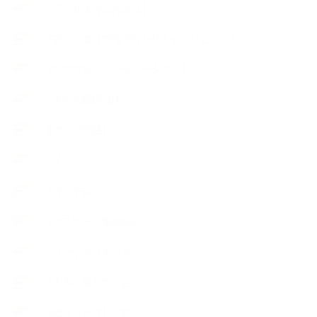
【アトリエのこだわり】
【アトリエ（自宅サロン含む）のひとこま】
【アロマティックティータイム】
【アロマ環境/山】
【アロマ関連】
【イベント】
【ガーデン】
【セミナー、勉強会】
【ハーブクッキング】
【丁寧に暮らすこと】
【使うハーブ】ア行