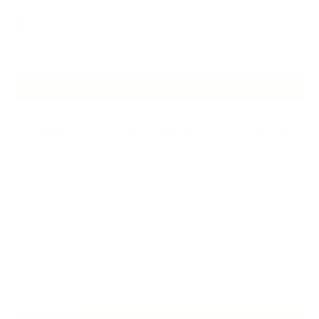
香りアート
NEW ARTICLE
2026.07.06
自分が見極めたものを正直に届ける｜植物と香り、石けんの仕事で大切に
し…
2026.07.01
ケアは気づくことから始まっている
2026.06.30
アロマの源流をたずねて 〜植物は1人では生きていない〜