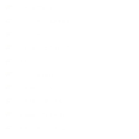
ハーブ真空抽出法
フェールマヴィ認定教室紹介
プロフィール
ライフオーガニスタレッスン
リキッドソープ
レッスン募集案内
出張講座（イベント）
出張講座（企業・団体）
出張講座（住宅展示場）
季節のボタニカルタイム