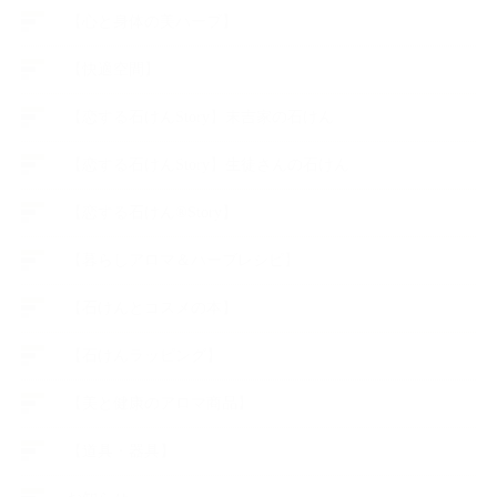
【心と身体の美ハーブ】
【快適空間】
【恋する石けんStory】末吉家の石けん
【恋する石けんStory】生徒さんの石けん
【恋する石けん®Story】
【暮らしアロマ＆ハーブレシピ】
【石けんとコスメの本】
【石けんラッピング】
【美と健康のアロマ商品】
【道具・器具】