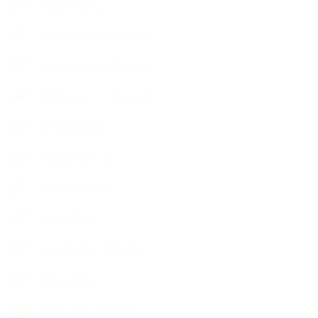
市販の石けん
恋する石けん入門コース
恋する石けん探究コース
手作りコスメ・石けん学
手作り化粧品
教室便利グッズ
暮らしアロマ＋
植物と暮らし
生徒様の声、講座感想
石けんの旅
講演・セミナー登壇