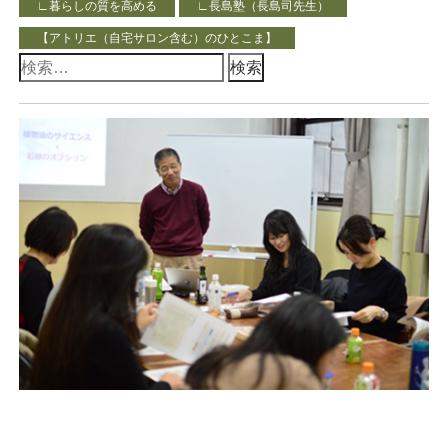
∟暮らしの質を高める
∟長島塾（長島司先生）
【アトリエ（自宅サロン含む）のひとこま】
検
索: