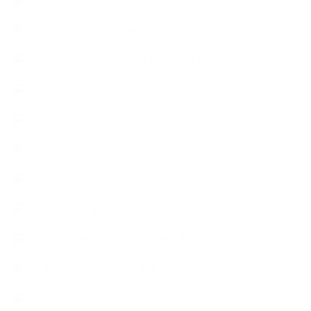
お知らせ
アロマセラピスト資格対応コース
アロマテラピーアドバイザーコースレッスン詳細
アロマテラピーアドバイザー対応アロマ検定コース
アロマテラピーインストラクターコース
アロマハンドセラピストクラス
アロマブレンドデザイナークラス
オープンラボ（リクエストレッスン）
カプセル蒸留講座（減圧水蒸気蒸留）
キッズアロマ・石けん講座
スケジュール