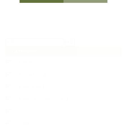
検
索:
CATEGORY
【News】
【Lesson Report】
【About school】
【Handmade Soap&Cosmetics】
++アロマティック・ハーバルライフ
++知識