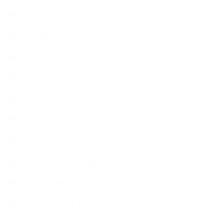
【Body&mindメンテナンス】
++お勧め
【外部・出張/レッスン】
【コラボレーション】
∟季節の石けん＆アロマ
∟暮らしの質を高める
∟母乳石けん
∟長島塾（長島司先生）
【AEAJ関連】
【おすすめの本】