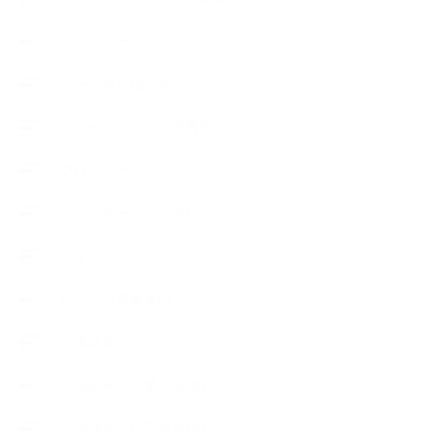
スケジュール
ハーブ真空抽出法
フェールマヴィ認定教室紹介
プロフィール
ライフオーガニスタレッスン
リキッドソープ
レッスン募集案内
出張講座（イベント）
出張講座（企業・団体）
出張講座（住宅展示場）