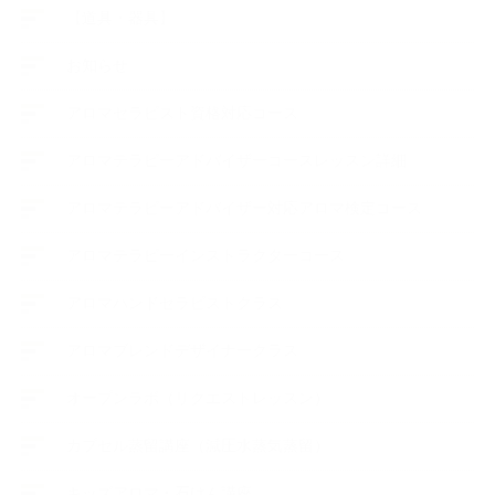
【道具・器具】
お知らせ
アロマセラピスト資格対応コース
アロマテラピーアドバイザーコースレッスン詳細
アロマテラピーアドバイザー対応アロマ検定コース
アロマテラピーインストラクターコース
アロマハンドセラピストクラス
アロマブレンドデザイナークラス
オープンラボ（リクエストレッスン）
カプセル蒸留講座（減圧水蒸気蒸留）
キッズアロマ・石けん講座