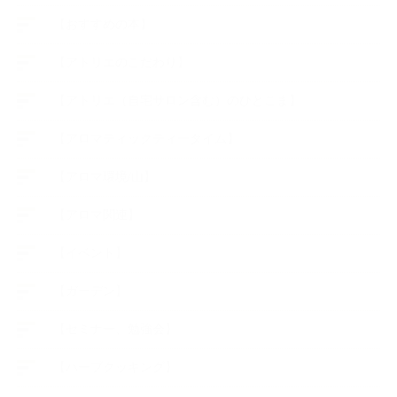
【おすすめの本】
【アトリエのこだわり】
【アトリエ（自宅サロン含む）のひとこま】
【アロマティックティータイム】
【アロマ環境/山】
【アロマ関連】
【イベント】
【ガーデン】
【セミナー、勉強会】
【ハーブクッキング】