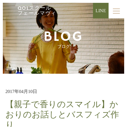
QOLスクール
LINE
フェールマヴィ
BLOG
ブログ
ホーム
ブログ
2017年04月10日
【親子で香りのスマイル】か
おりのお話しとバスフィズ作
り