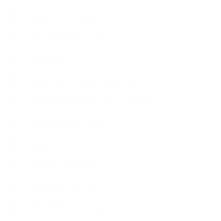
【工場・ハーブ園見学】
【心と身体の美ハーブ】
【快適空間】
【恋する石けんStory】末吉家の石けん
【恋する石けんStory】生徒さんの石けん
【恋する石けん®Story】
【暮らしアロマ＆ハーブレシピ】
【石けんとコスメの本】
【石けんラッピング】
【美と健康のアロマ商品】