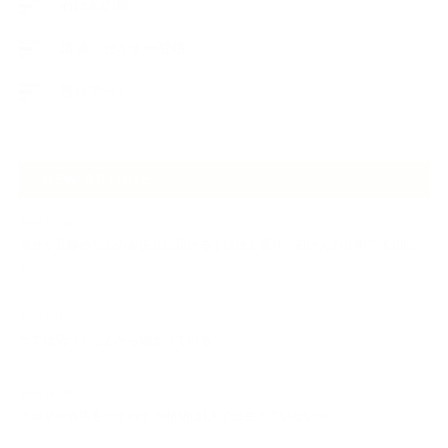
石けんの旅
講演・セミナー登壇
香りアート
NEW ARTICLE
2026.07.06
自分が見極めたものを正直に届ける｜植物と香り、石けんの仕事で大切に
し…
2026.07.01
ケアは気づくことから始まっている
2026.06.30
アロマの源流をたずねて 〜植物は1人では生きていない〜