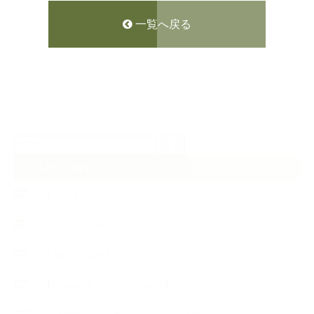
一覧へ戻る
検
索:
CATEGORY
【News】
【Lesson Report】
【About school】
【Handmade Soap&Cosmetics】