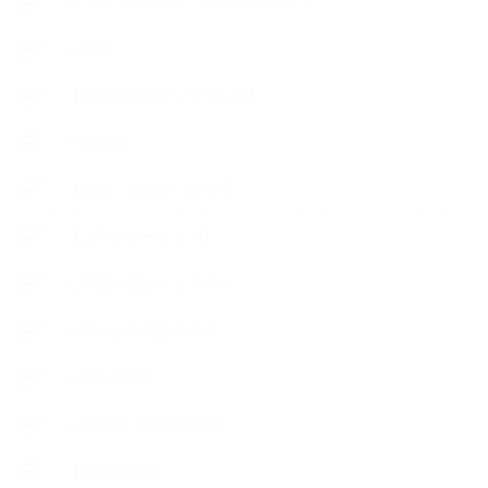
++アロマティック・ハーバルライフ
++知識
【Body&mindメンテナンス】
++お勧め
【外部・出張/レッスン】
【コラボレーション】
∟季節の石けん＆アロマ
∟暮らしの質を高める
∟母乳石けん
∟長島塾（長島司先生）
【AEAJ関連】