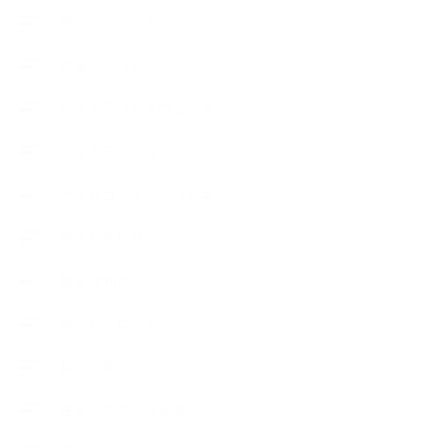
季節のボタニカルタイム
市販の石けん
恋する石けん入門コース
恋する石けん探究コース
手作りコスメ・石けん学
手作り化粧品
教室便利グッズ
暮らしアロマ＋
植物と暮らし
生徒様の声、講座感想