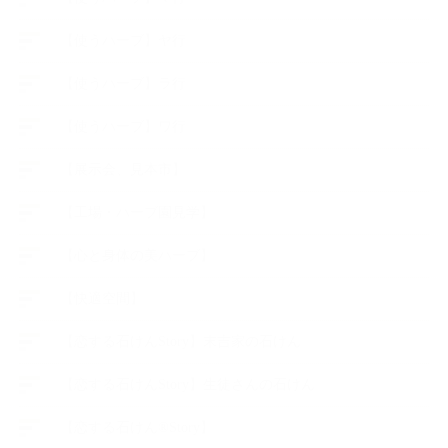
【使うハーブ】ヤ行
【使うハーブ】ラ行
【使うハーブ】ワ行
【展示会、見本市】
【工場・ハーブ園見学】
【心と身体の美ハーブ】
【快適空間】
【恋する石けんStory】末吉家の石けん
【恋する石けんStory】生徒さんの石けん
【恋する石けん®Story】