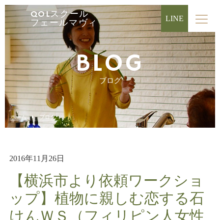
QOLスクール
LINE
フェールマヴィ
BLOG
ブログ
ホーム
ブログ
2016年11月26日
【横浜市より依頼ワークショ
ップ】植物に親しむ恋する石
けんＷＳ（フィリピン人女性