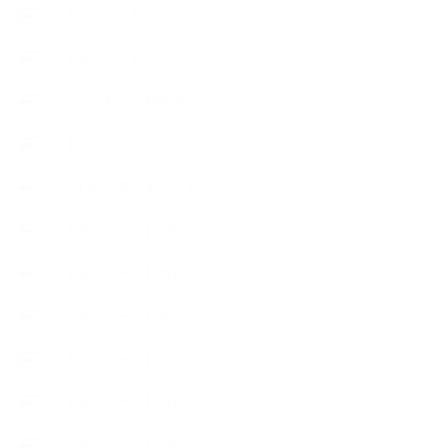
【イベント】
【ガーデン】
【セミナー、勉強会】
【ハーブクッキング】
【丁寧に暮らすこと】
【使うハーブ】ア行
【使うハーブ】カ行
【使うハーブ】サ行
【使うハーブ】タ行
【使うハーブ】ハ行
【使うハーブ】マ行