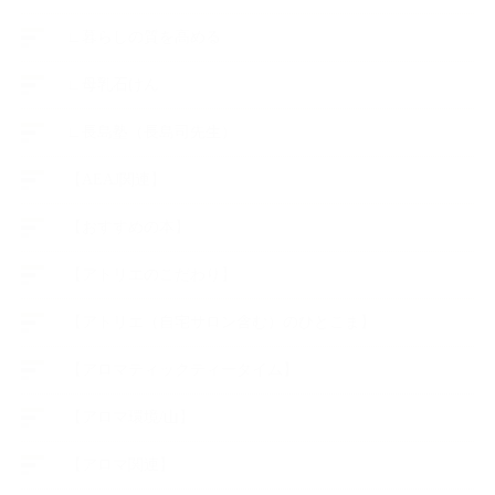
∟暮らしの質を高める
∟母乳石けん
∟長島塾（長島司先生）
【AEAJ関連】
【おすすめの本】
【アトリエのこだわり】
【アトリエ（自宅サロン含む）のひとこま】
【アロマティックティータイム】
【アロマ環境/山】
【アロマ関連】