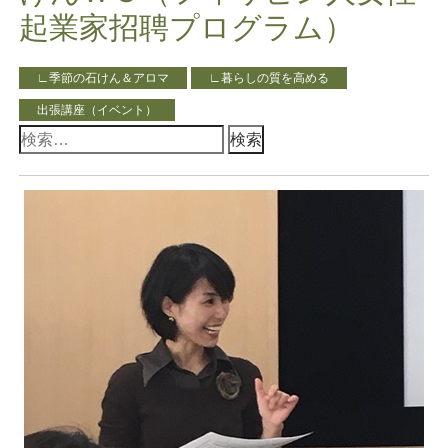
起業家招聘プログラム）
∟季節の石けん＆アロマ
∟暮らしの質を高める
出張講座（イベント）
検
索: