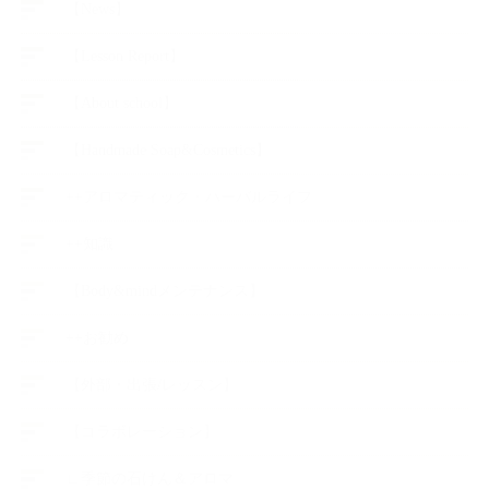
【News】
【Lesson Report】
【About school】
【Handmade Soap&Cosmetics】
++アロマティック・ハーバルライフ
++知識
【Body&mindメンテナンス】
++お勧め
【外部・出張/レッスン】
【コラボレーション】
∟季節の石けん＆アロマ