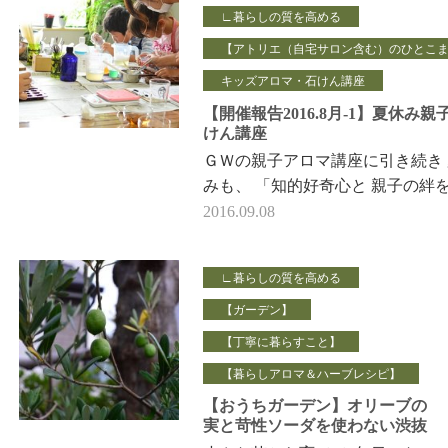
∟暮らしの質を高める
【アトリエ（自宅サロン含む）のひとこ
キッズアロマ・石けん講座
【開催報告2016.8月-1】夏休み親
けん講座
ＧＷの親子アロマ講座に引き続き
みも、 「知的好奇心と 親子の絆
むレッスン」 ぷるんぷるん石け
2016.09.08
ークショ…
∟暮らしの質を高める
【ガーデン】
【丁寧に暮らすこと】
【暮らしアロマ＆ハーブレシピ】
【おうちガーデン】オリーブの
実と苛性ソーダを使わない渋抜
き方法