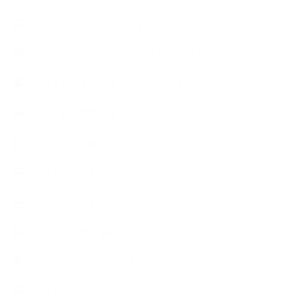
【アトリエのこだわり】
【アトリエ（自宅サロン含む）のひとこま】
【アロマティックティータイム】
【アロマ環境/山】
【アロマ関連】
【イベント】
【ガーデン】
【セミナー、勉強会】
【ハーブクッキング】
【丁寧に暮らすこと】