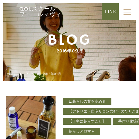
QOLスクール
LINE
フェールマヴィ
BLOG
2016年09月
ホーム
ブログ
2016年09月
∟暮らしの質を高める
【アトリエ（自宅サロン含む）のひとこ
【丁寧に暮らすこと】
手作り化粧
暮らしアロマ＋