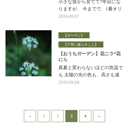
小さな苗から育てて7年目にな
りますが、 今までで、1番オリ
ーブの結実が豊富♪ （品種は、
2016.09.07
マンザニロとフラントイオ）
ハーブも含め…
【ガーデン】
【丁寧に暮らすこと】
【おうちガーデン】花ニラ*花
にら
真夏と変わらないほどの気温で
も 太陽の光の色も、高さも違
う。 漂う空気も空の色も 秋の
2016.09.04
色がさしています。 昨日は、
ＴＶＫ「猫のひたい…
3
«
1
2
4
»