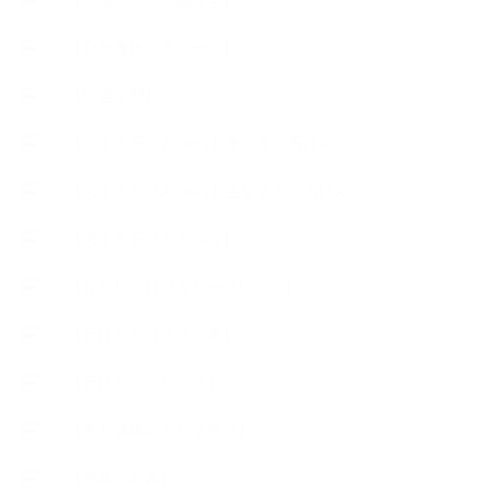
【工場・ハーブ園見学】
【心と身体の美ハーブ】
【快適空間】
【恋する石けんStory】末吉家の石けん
【恋する石けんStory】生徒さんの石けん
【恋する石けん®Story】
【暮らしアロマ＆ハーブレシピ】
【石けんとコスメの本】
【石けんラッピング】
【美と健康のアロマ商品】
【道具・器具】