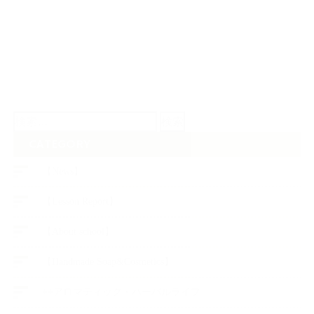
検
索:
CATEGORY
【News】
【Lesson Report】
【About school】
【Handmade Soap&Cosmetics】
++アロマティック・ハーバルライフ