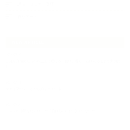
講演・セミナー登壇
香りアート
NEW ARTICLE
2026.07.06
自分が見極めたものを正直に届ける｜植物と香り、石けんの仕事で大切に
し…
2026.07.01
ケアは気づくことから始まっている
2026.06.30
アロマの源流をたずねて 〜植物は1人では生きていない〜