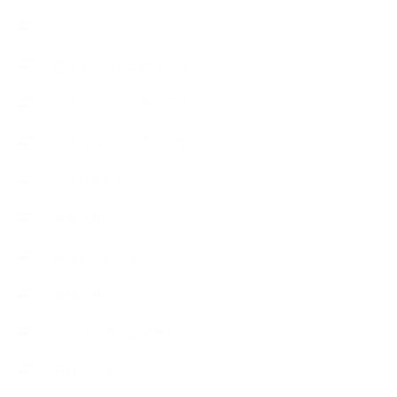
市販の石けん
恋する石けん入門コース
恋する石けん探究コース
手作りコスメ・石けん学
手作り化粧品
教室便利グッズ
暮らしアロマ＋
植物と暮らし
生徒様の声、講座感想
石けんの旅