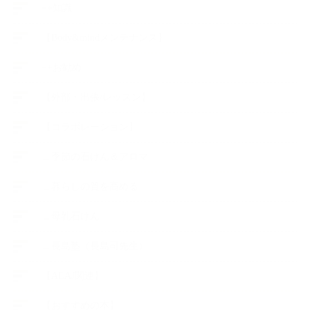
++知識
【Body&mindメンテナンス】
++お勧め
【外部・出張/レッスン】
【コラボレーション】
∟季節の石けん＆アロマ
∟暮らしの質を高める
∟母乳石けん
∟長島塾（長島司先生）
【AEAJ関連】
【おすすめの本】