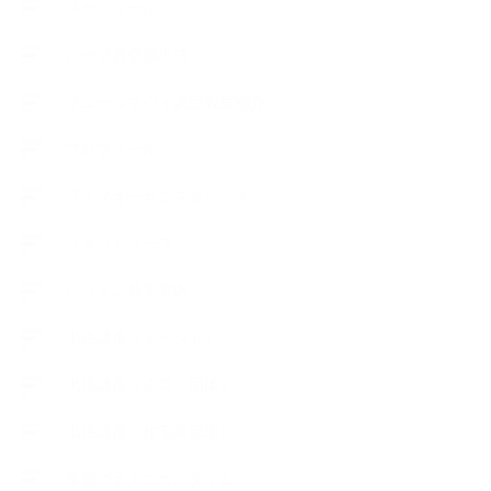
スケジュール
ハーブ真空抽出法
フェールマヴィ認定教室紹介
プロフィール
ライフオーガニスタレッスン
リキッドソープ
レッスン募集案内
出張講座（イベント）
出張講座（企業・団体）
出張講座（住宅展示場）
季節のボタニカルタイム