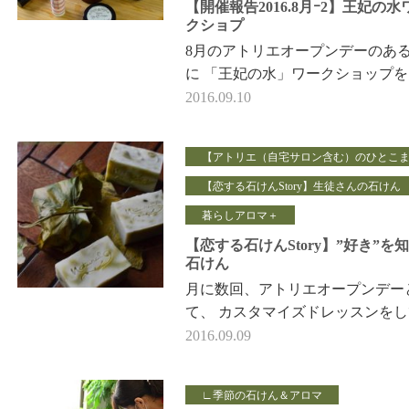
【開催報告2016.8月ｰ2】王妃の水
クショプ
8月のアトリエオープンデーのある
に 「王妃の水」ワークショップを
催。 アナウンススクールのお仲
2016.09.10
士で お申込…
【アトリエ（自宅サロン含む）のひとこ
【恋する石けんStory】生徒さんの石けん
暮らしアロマ＋
【恋する石けんStory】”好き”を
石けん
月に数回、アトリエオープンデー
て、 カスタマイズドレッスンを
ます。 並んでいる石けんたちは
2016.09.09
みんなそう…
∟季節の石けん＆アロマ