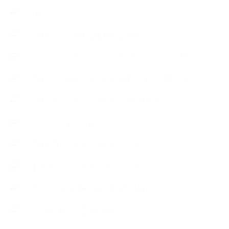
お知らせ
アロマセラピスト資格対応コース
アロマテラピーアドバイザーコースレッスン詳細
アロマテラピーアドバイザー対応アロマ検定コース
アロマテラピーインストラクターコース
アロマハンドセラピストクラス
アロマブレンドデザイナークラス
オープンラボ（リクエストレッスン）
カプセル蒸留講座（減圧水蒸気蒸留）
キッズアロマ・石けん講座