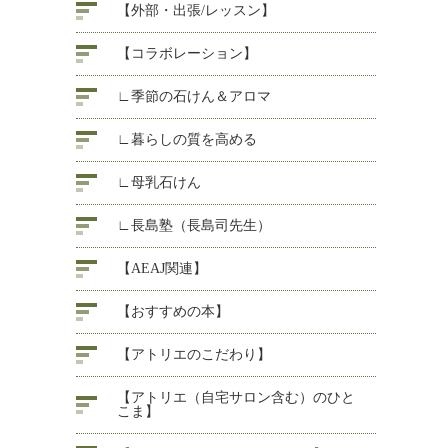
【外部・出張/レッスン】
【コラボレーション】
∟季節の石けん＆アロマ
∟暮らしの質を高める
∟母乳石けん
∟長島塾（長島司先生）
【AEAJ関連】
【おすすめの本】
【アトリエのこだわり】
【アトリエ（自宅サロン含む）のひと
こま】