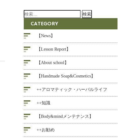
検
索:
CATEGORY
【News】
【Lesson Report】
【About school】
【Handmade Soap&Cosmetics】
++アロマティック・ハーバルライフ
++知識
【Body&mindメンテナンス】
++お勧め