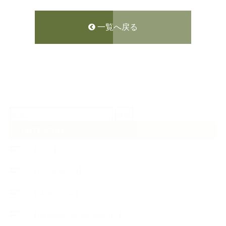
一覧へ戻る
検
索:
CATEGORY
【News】
【Lesson Report】
【About school】
【Handmade Soap&Cosmetics】