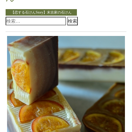
【恋する石けんStory】末吉家の石けん
検
索: