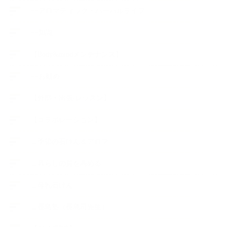
++アロマティック・ハーバルライフ
++知識
【Body&mindメンテナンス】
++お勧め
【外部・出張/レッスン】
【コラボレーション】
∟季節の石けん＆アロマ
∟暮らしの質を高める
∟母乳石けん
∟長島塾（長島司先生）