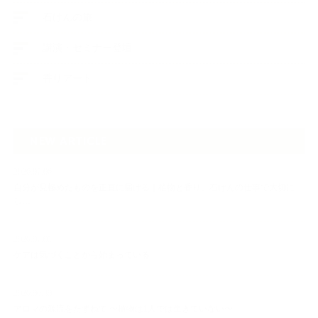
石けんの旅
講演・セミナー登壇
香りアート
NEW ARTICLE
2026.07.06
自分が見極めたものを正直に届ける｜植物と香り、石けんの仕事で大切に
し…
2026.07.01
ケアは気づくことから始まっている
2026.06.30
アロマの源流をたずねて 〜植物は1人では生きていない〜