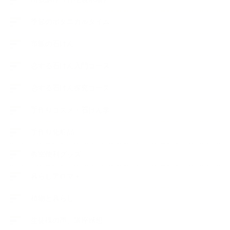
季節のボタニカルタイム
市販の石けん
恋する石けん入門コース
恋する石けん探究コース
手作りコスメ・石けん学
手作り化粧品
教室便利グッズ
暮らしアロマ＋
植物と暮らし
生徒様の声、講座感想