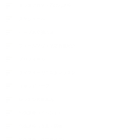
キッズアロマ・石けん講座
スケジュール
ハーブ真空抽出法
フェールマヴィ認定教室紹介
プロフィール
ライフオーガニスタレッスン
リキッドソープ
レッスン募集案内
出張講座（イベント）
出張講座（企業・団体）
出張講座（住宅展示場）