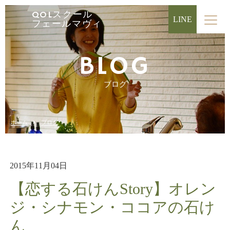
QOLスクール
LINE
フェールマヴィ
BLOG
ブログ
ホーム
ブログ
2015年11月04日
【恋する石けんStory】オレン
ジ・シナモン・ココアの石け
ん