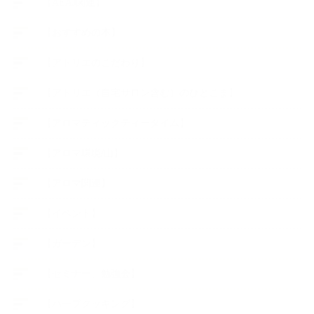
【AEAJ関連】
【おすすめの本】
【アトリエのこだわり】
【アトリエ（自宅サロン含む）のひとこま】
【アロマティックティータイム】
【アロマ環境/山】
【アロマ関連】
【イベント】
【ガーデン】
【セミナー、勉強会】
【ハーブクッキング】