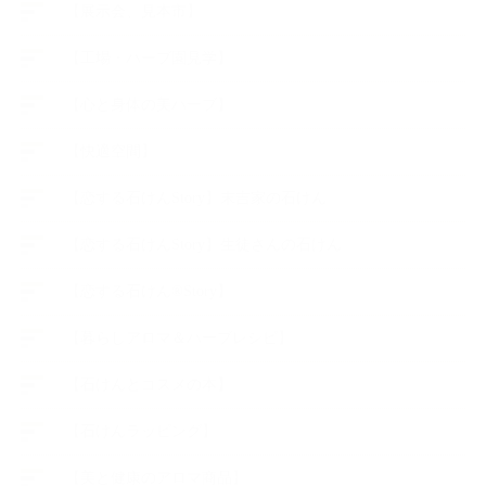
【展示会、見本市】
【工場・ハーブ園見学】
【心と身体の美ハーブ】
【快適空間】
【恋する石けんStory】末吉家の石けん
【恋する石けんStory】生徒さんの石けん
【恋する石けん®Story】
【暮らしアロマ＆ハーブレシピ】
【石けんとコスメの本】
【石けんラッピング】
【美と健康のアロマ商品】