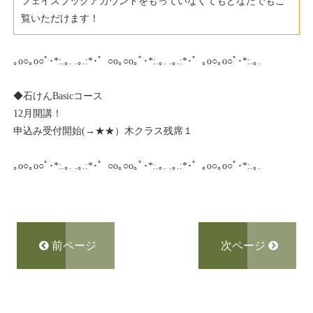
フェイスブックアカウントをもっていなくてもどなたでもご
覧いただけます！
｡o○｡o○ﾟ･*:.｡. .｡.:*･゜○o｡○o｡ﾟ･*:.｡. .｡.:*･゜｡o○｡o○ﾟ･*:.｡.
◆石けんBasicコース
12月開講！
申込み受付開始(→
★★
）木クラス残席１
｡o○｡o○ﾟ･*:.｡. .｡.:*･゜○o｡○o｡ﾟ･*:.｡. .｡.:*･゜｡o○｡o○ﾟ･*:.｡.
前ページ
次ページ