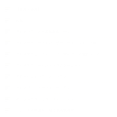
【道具・器具】
お知らせ
アロマセラピスト資格対応コース
アロマテラピーアドバイザーコースレッスン詳細
アロマテラピーアドバイザー対応アロマ検定コース
アロマテラピーインストラクターコース
アロマハンドセラピストクラス
アロマブレンドデザイナークラス
オープンラボ（リクエストレッスン）
カプセル蒸留講座（減圧水蒸気蒸留）