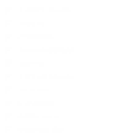
キッズアロマ・石けん講座
スケジュール
ハーブ真空抽出法
フェールマヴィ認定教室紹介
プロフィール
ライフオーガニスタレッスン
リキッドソープ
レッスン募集案内
出張講座（イベント）
出張講座（企業・団体）