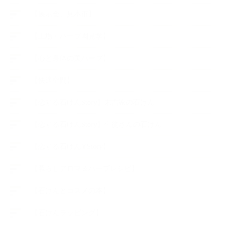
【展示会、見本市】
【工場・ハーブ園見学】
【心と身体の美ハーブ】
【快適空間】
【恋する石けんStory】末吉家の石けん
【恋する石けんStory】生徒さんの石けん
【恋する石けん®Story】
【暮らしアロマ＆ハーブレシピ】
【石けんとコスメの本】
【石けんラッピング】