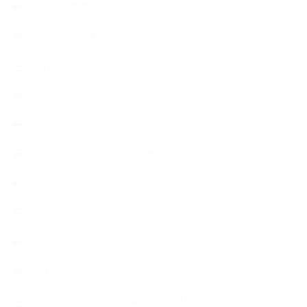
【美と健康のアロマ商品】
【道具・器具】
お知らせ
アロマセラピスト資格対応コース
アロマテラピーアドバイザーコースレッスン詳細
アロマテラピーアドバイザー対応アロマ検定コース
アロマテラピーインストラクターコース
アロマハンドセラピストクラス
アロマブレンドデザイナークラス
オープンラボ（リクエストレッスン）
カプセル蒸留講座（減圧水蒸気蒸留）