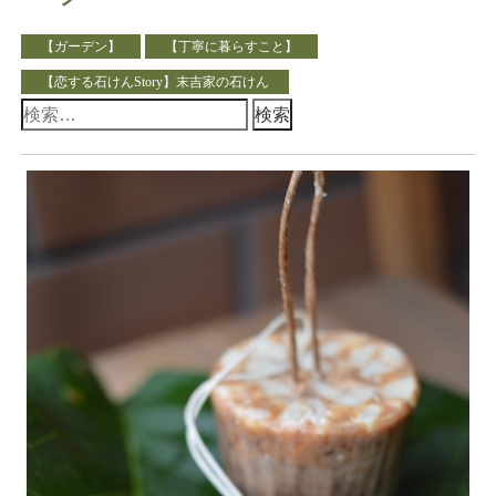
【ガーデン】
【丁寧に暮らすこと】
【恋する石けんStory】末吉家の石けん
検
索: