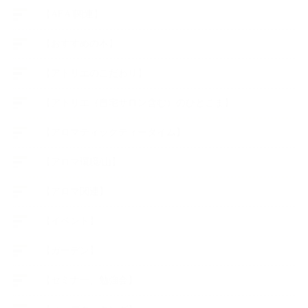
【AEAJ関連】
【おすすめの本】
【アトリエのこだわり】
【アトリエ（自宅サロン含む）のひとこま】
【アロマティックティータイム】
【アロマ環境/山】
【アロマ関連】
【イベント】
【ガーデン】
【セミナー、勉強会】