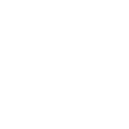
++アロマティック・ハーバルライフ
++知識
【Body&mindメンテナンス】
++お勧め
【外部・出張/レッスン】
【コラボレーション】
∟季節の石けん＆アロマ
∟暮らしの質を高める
∟母乳石けん
∟長島塾（長島司先生）