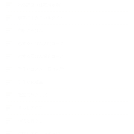
出張講座（住宅展示場）
季節のボタニカルタイム
市販の石けん
恋する石けん入門コース
恋する石けん探究コース
手作りコスメ・石けん学
手作り化粧品
教室便利グッズ
暮らしアロマ＋
植物と暮らし
生徒様の声、講座感想