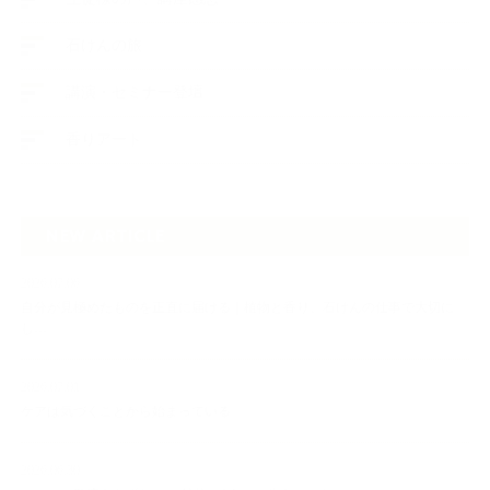
石けんの旅
講演・セミナー登壇
香りアート
NEW ARTICLE
2026.07.06
自分が見極めたものを正直に届ける｜植物と香り、石けんの仕事で大切に
し…
2026.07.01
ケアは気づくことから始まっている
2026.06.30