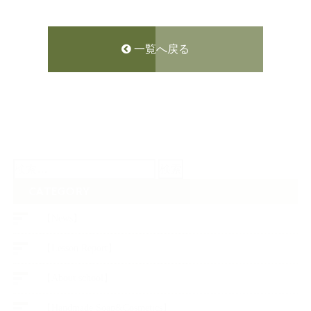
一覧へ戻る
検
索:
CATEGORY
【News】
【Lesson Report】
【About school】
【Handmade Soap&Cosmetics】