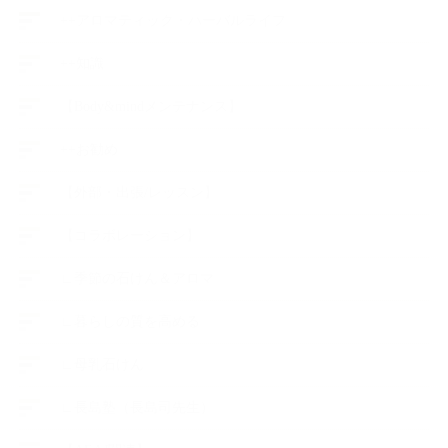
++アロマティック・ハーバルライフ
++知識
【Body&mindメンテナンス】
++お勧め
【外部・出張/レッスン】
【コラボレーション】
∟季節の石けん＆アロマ
∟暮らしの質を高める
∟母乳石けん
∟長島塾（長島司先生）