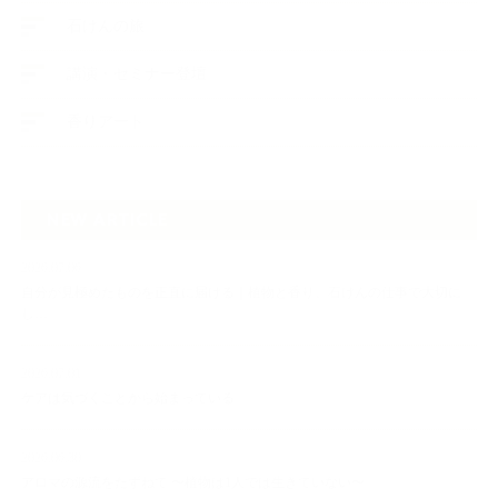
石けんの旅
講演・セミナー登壇
香りアート
NEW ARTICLE
2026.07.06
自分が見極めたものを正直に届ける｜植物と香り、石けんの仕事で大切に
し…
2026.07.01
ケアは気づくことから始まっている
2026.06.30
アロマの源流をたずねて 〜植物は1人では生きていない〜