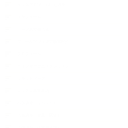
キッズアロマ・石けん講座
スケジュール
ハーブ真空抽出法
フェールマヴィ認定教室紹介
プロフィール
ライフオーガニスタレッスン
リキッドソープ
レッスン募集案内
出張講座（イベント）
出張講座（企業・団体）
出張講座（住宅展示場）