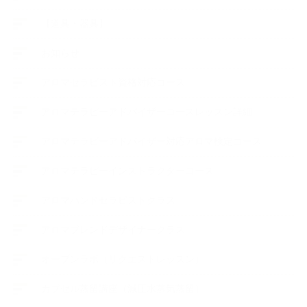
【道具・器具】
お知らせ
アロマセラピスト資格対応コース
アロマテラピーアドバイザーコースレッスン詳細
アロマテラピーアドバイザー対応アロマ検定コース
アロマテラピーインストラクターコース
アロマハンドセラピストクラス
アロマブレンドデザイナークラス
オープンラボ（リクエストレッスン）
カプセル蒸留講座（減圧水蒸気蒸留）