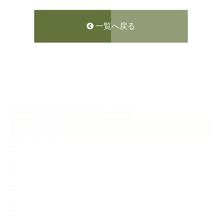
一覧へ戻る
検
索:
CATEGORY
【News】
【Lesson Report】
【About school】
【Handmade Soap&Cosmetics】