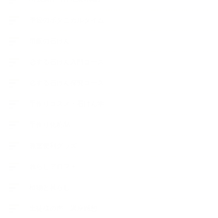
季節のボタニカルタイム
市販の石けん
恋する石けん入門コース
恋する石けん探究コース
手作りコスメ・石けん学
手作り化粧品
教室便利グッズ
暮らしアロマ＋
植物と暮らし
生徒様の声、講座感想