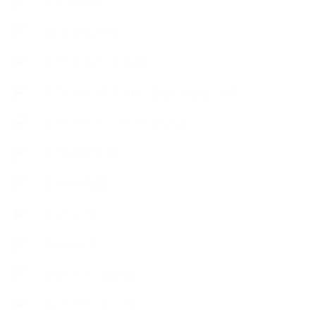
【AEAJ関連】
【おすすめの本】
【アトリエのこだわり】
【アトリエ（自宅サロン含む）のひとこま】
【アロマティックティータイム】
【アロマ環境/山】
【アロマ関連】
【イベント】
【ガーデン】
【セミナー、勉強会】
【ハーブクッキング】