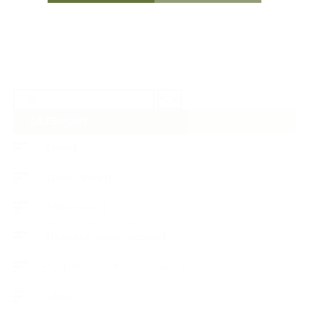
検
索:
CATEGORY
【News】
【Lesson Report】
【About school】
【Handmade Soap&Cosmetics】
++アロマティック・ハーバルライフ
++知識