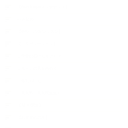
【Body&mindメンテナンス】
++お勧め
【外部・出張/レッスン】
【コラボレーション】
∟季節の石けん＆アロマ
∟暮らしの質を高める
∟母乳石けん
∟長島塾（長島司先生）
【AEAJ関連】
【おすすめの本】