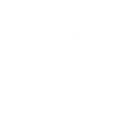
アロマセラピスト資格対応コース
アロマテラピーアドバイザーコースレッスン詳細
アロマテラピーアドバイザー対応アロマ検定コース
アロマテラピーインストラクターコース
アロマハンドセラピストクラス
アロマブレンドデザイナークラス
オープンラボ（リクエストレッスン）
カプセル蒸留講座（減圧水蒸気蒸留）
キッズアロマ・石けん講座
スケジュール