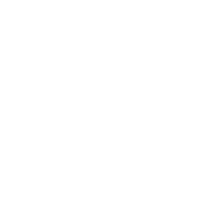
ハーブ真空抽出法
フェールマヴィ認定教室紹介
プロフィール
ライフオーガニスタレッスン
リキッドソープ
レッスン募集案内
出張講座（イベント）
出張講座（企業・団体）
出張講座（住宅展示場）
季節のボタニカルタイム