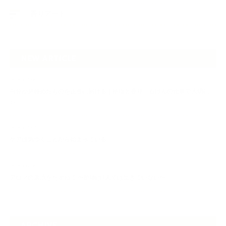
香りアート
NEW ARTICLE
2026.07.06
自分が見極めたものを正直に届ける｜植物と香り、石けんの仕事で大切に
し…
2026.07.01
ケアは気づくことから始まっている
2026.06.30
アロマの源流をたずねて 〜植物は1人では生きていない〜
ARCHIVE