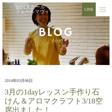
QOLスクール
LINE
フェールマヴィ
BLOG
ブログ
ホーム
ブログ
2014年03月06日
3月の1dayレッスン手作り石
けん＆アロマクラフト3/18空
席出ました！