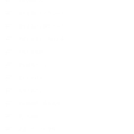
市販の石けん
恋する石けん入門コース
恋する石けん探究コース
手作りコスメ・石けん学
手作り化粧品
教室便利グッズ
暮らしアロマ＋
植物と暮らし
生徒様の声、講座感想
石けんの旅
講演・セミナー登壇