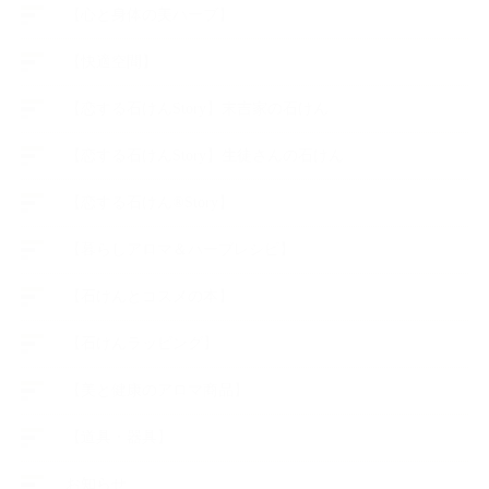
【心と身体の美ハーブ】
【快適空間】
【恋する石けんStory】末吉家の石けん
【恋する石けんStory】生徒さんの石けん
【恋する石けん®Story】
【暮らしアロマ＆ハーブレシピ】
【石けんとコスメの本】
【石けんラッピング】
【美と健康のアロマ商品】
【道具・器具】
お知らせ