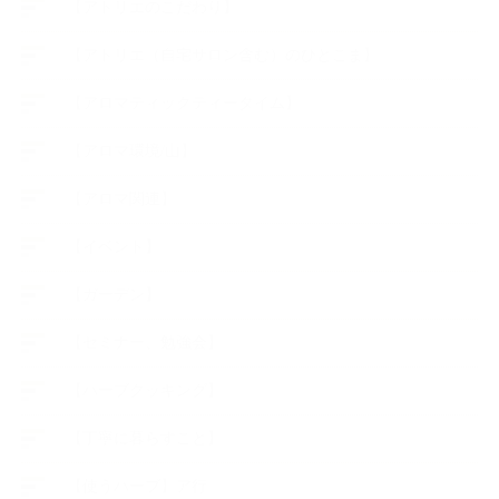
【アトリエのこだわり】
【アトリエ（自宅サロン含む）のひとこま】
【アロマティックティータイム】
【アロマ環境/山】
【アロマ関連】
【イベント】
【ガーデン】
【セミナー、勉強会】
【ハーブクッキング】
【丁寧に暮らすこと】
【使うハーブ】ア行