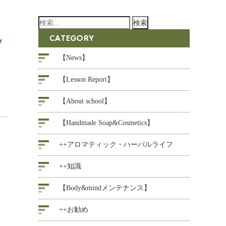
検
索:
CATEGORY
ツ
【News】
【Lesson Report】
【About school】
【Handmade Soap&Cosmetics】
++アロマティック・ハーバルライフ
++知識
【Body&mindメンテナンス】
++お勧め