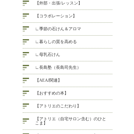
【外部・出張/レッスン】
【コラボレーション】
∟季節の石けん＆アロマ
∟暮らしの質を高める
∟母乳石けん
∟長島塾（長島司先生）
【AEAJ関連】
【おすすめの本】
【アトリエのこだわり】
【アトリエ（自宅サロン含む）のひと
こま】