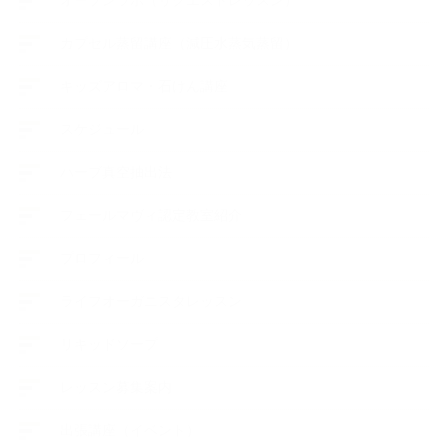
オープンラボ（リクエストレッスン）
カプセル蒸留講座（減圧水蒸気蒸留）
キッズアロマ・石けん講座
スケジュール
ハーブ真空抽出法
フェールマヴィ認定教室紹介
プロフィール
ライフオーガニスタレッスン
リキッドソープ
レッスン募集案内
出張講座（イベント）