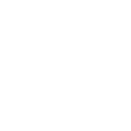
出張講座（企業・団体）
出張講座（住宅展示場）
季節のボタニカルタイム
市販の石けん
恋する石けん入門コース
恋する石けん探究コース
手作りコスメ・石けん学
手作り化粧品
教室便利グッズ
暮らしアロマ＋