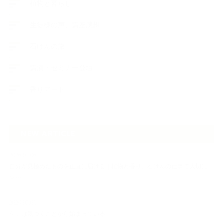
植物と暮らし
生徒様の声、講座感想
石けんの旅
講演・セミナー登壇
香りアート
NEW ARTICLE
2026.07.06
自分が見極めたものを正直に届ける｜植物と香り、石けんの仕事で大切に
し…
2026.07.01
ケアは気づくことから始まっている