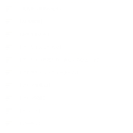
∟長島塾（長島司先生）
【AEAJ関連】
【おすすめの本】
【アトリエのこだわり】
【アトリエ（自宅サロン含む）のひとこま】
【アロマティックティータイム】
【アロマ環境/山】
【アロマ関連】
【イベント】
【ガーデン】