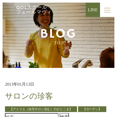
QOLスクール
LINE
フェールマヴィ
BLOG
ブログ
ホーム
ブログ
2013年01月13日
サロンの珍客
【アトリエ（自宅サロン含む）のひとこま】
【ガーデン】
検