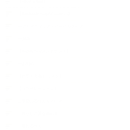
【About school】
【Handmade Soap&Cosmetics】
++アロマティック・ハーバルライフ
++知識
【Body&mindメンテナンス】
++お勧め
【外部・出張/レッスン】
【コラボレーション】
∟季節の石けん＆アロマ
∟暮らしの質を高める
∟母乳石けん