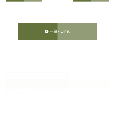
一覧へ戻る
検
索:
CATEGORY
【News】
【Lesson Report】