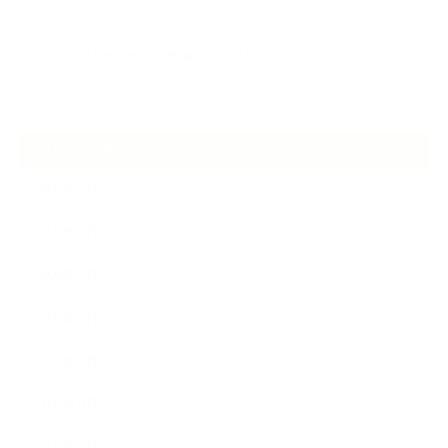
2026.06.30
アロマの源流をたずねて 〜植物は1人では生きていない〜
ARCHIVE
2026年7月
2026年6月
2026年5月
2026年4月
2025年9月
2025年8月
2025年7月