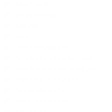
【石けんラッピング】
【美と健康のアロマ商品】
【道具・器具】
お知らせ
アロマセラピスト資格対応コース
アロマテラピーアドバイザーコースレッスン詳細
アロマテラピーアドバイザー対応アロマ検定コース
アロマテラピーインストラクターコース
アロマハンドセラピストクラス
アロマブレンドデザイナークラス