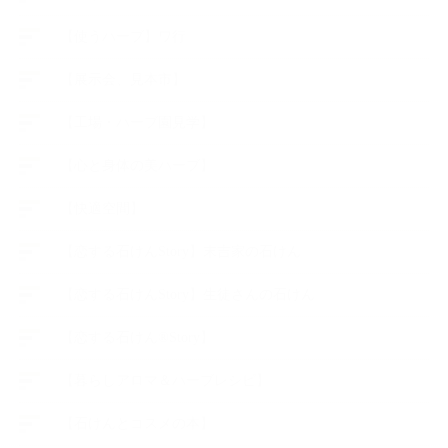
【使うハーブ】ワ行
【展示会、見本市】
【工場・ハーブ園見学】
【心と身体の美ハーブ】
【快適空間】
【恋する石けんStory】末吉家の石けん
【恋する石けんStory】生徒さんの石けん
【恋する石けん®Story】
【暮らしアロマ＆ハーブレシピ】
【石けんとコスメの本】