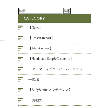
検
索:
CATEGORY
【News】
【Lesson Report】
【About school】
【Handmade Soap&Cosmetics】
++アロマティック・ハーバルライフ
++知識
【Body&mindメンテナンス】
++お勧め