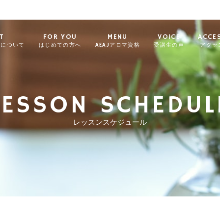
T
FOR YOU
MENU
VOICE
ACCE
ィについて
はじめての方へ
AEAJアロマ資格
受講生の声
アクセ
LESSON SCHEDUL
レッスンスケジュール