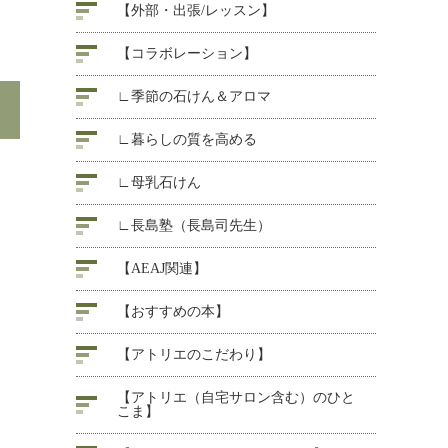
【外部・出張/レッスン】
【コラボレーション】
∟季節の石けん＆アロマ
∟暮らしの質を高める
∟母乳石けん
∟長島塾（長島司先生）
【AEAJ関連】
【おすすめの本】
【アトリエのこだわり】
【アトリエ（自宅サロン含む）のひと
こま】