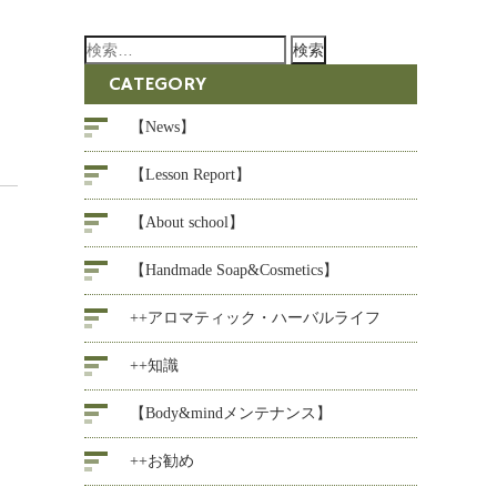
検
索:
CATEGORY
【News】
【Lesson Report】
【About school】
【Handmade Soap&Cosmetics】
++アロマティック・ハーバルライフ
++知識
【Body&mindメンテナンス】
++お勧め