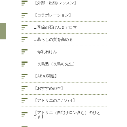
【外部・出張/レッスン】
【コラボレーション】
∟季節の石けん＆アロマ
∟暮らしの質を高める
∟母乳石けん
∟長島塾（長島司先生）
【AEAJ関連】
【おすすめの本】
【アトリエのこだわり】
【アトリエ（自宅サロン含む）のひと
こま】