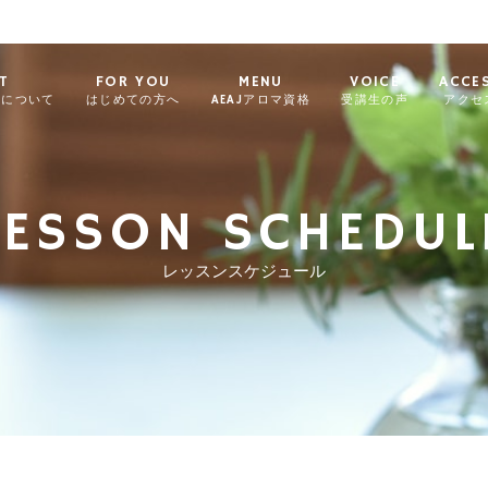
T
FOR YOU
MENU
VOICE
ACCE
ィについて
はじめての方へ
AEAJアロマ資格
受講生の声
アクセ
LESSON SCHEDUL
レッスンスケジュール