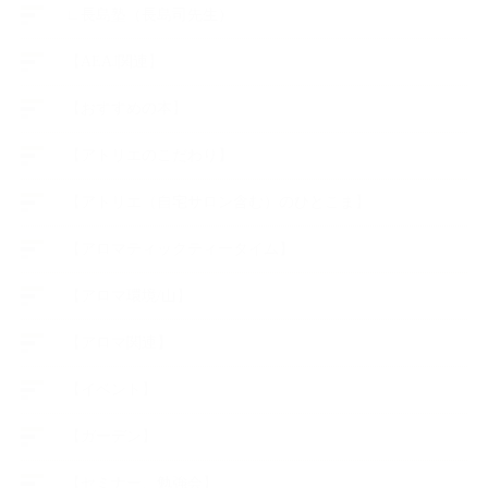
∟長島塾（長島司先生）
【AEAJ関連】
【おすすめの本】
【アトリエのこだわり】
【アトリエ（自宅サロン含む）のひとこま】
【アロマティックティータイム】
【アロマ環境/山】
【アロマ関連】
【イベント】
【ガーデン】
【セミナー、勉強会】