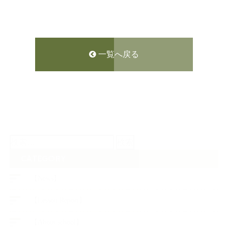
一覧へ戻る
検
索:
CATEGORY
【News】
【Lesson Report】
【About school】