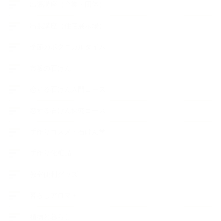
出張講座（企業・団体）
出張講座（住宅展示場）
季節のボタニカルタイム
市販の石けん
恋する石けん入門コース
恋する石けん探究コース
手作りコスメ・石けん学
手作り化粧品
教室便利グッズ
暮らしアロマ＋
植物と暮らし