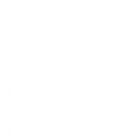
【石けんラッピング】
【美と健康のアロマ商品】
【道具・器具】
お知らせ
アロマセラピスト資格対応コース
アロマテラピーアドバイザーコースレッスン詳細
アロマテラピーアドバイザー対応アロマ検定コース
アロマテラピーインストラクターコース
アロマハンドセラピストクラス
アロマブレンドデザイナークラス
オープンラボ（リクエストレッスン）