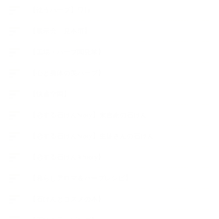
【使うハーブ】ワ行
【展示会、見本市】
【工場・ハーブ園見学】
【心と身体の美ハーブ】
【快適空間】
【恋する石けんStory】末吉家の石けん
【恋する石けんStory】生徒さんの石けん
【恋する石けん®Story】
【暮らしアロマ＆ハーブレシピ】
【石けんとコスメの本】