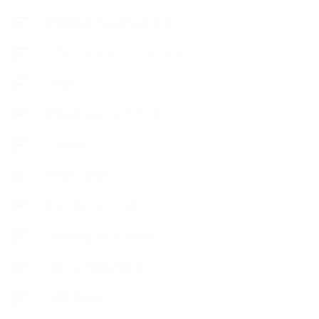
【Handmade Soap&Cosmetics】
++アロマティック・ハーバルライフ
++知識
【Body&mindメンテナンス】
++お勧め
【外部・出張/レッスン】
【コラボレーション】
∟季節の石けん＆アロマ
∟暮らしの質を高める
∟母乳石けん