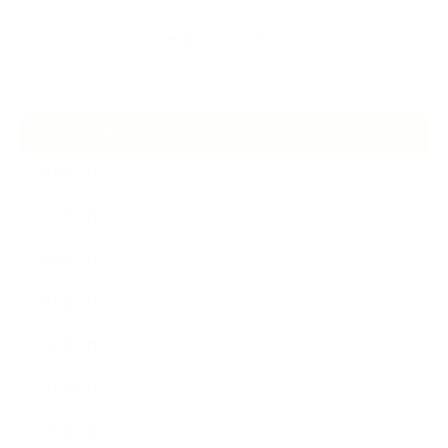
2026.06.30
アロマの源流をたずねて 〜植物は1人では生きていない〜
ARCHIVE
2026年7月
2026年6月
2026年5月
2026年4月
2025年9月
2025年8月
2025年7月