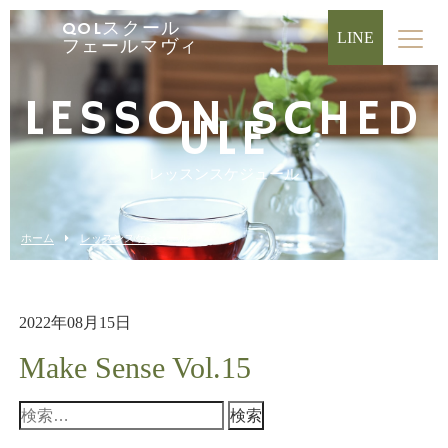
QOLスクール
LINE
フェールマヴィ
LESSON SCHED
ULE
レッスンスケジュール
ホーム
レッスンスケジュール
2022年08月15日
Make Sense Vol.15
検
索: