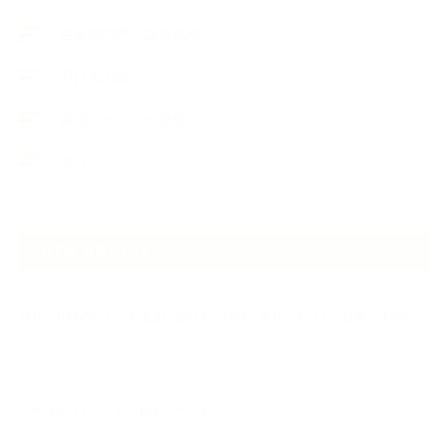
生徒様の声、講座感想
石けんの旅
講演・セミナー登壇
香りアート
NEW ARTICLE
2026.07.06
自分が見極めたものを正直に届ける｜植物と香り、石けんの仕事で大切に
し…
2026.07.01
ケアは気づくことから始まっている