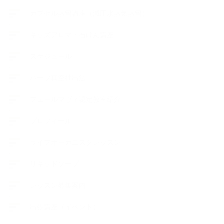
カプセル蒸留講座（減圧水蒸気蒸留）
キッズアロマ・石けん講座
スケジュール
ハーブ真空抽出法
フェールマヴィ認定教室紹介
プロフィール
ライフオーガニスタレッスン
リキッドソープ
レッスン募集案内
出張講座（イベント）