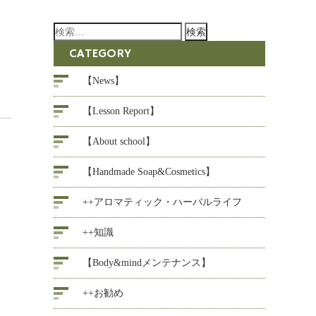
検
索:
CATEGORY
【News】
【Lesson Report】
【About school】
【Handmade Soap&Cosmetics】
++アロマティック・ハーバルライフ
++知識
【Body&mindメンテナンス】
++お勧め