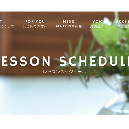
T
FOR YOU
MENU
VOICE
ACCE
ィについて
はじめての方へ
AEAJアロマ資格
受講生の声
アクセ
LESSON SCHEDUL
レッスンスケジュール