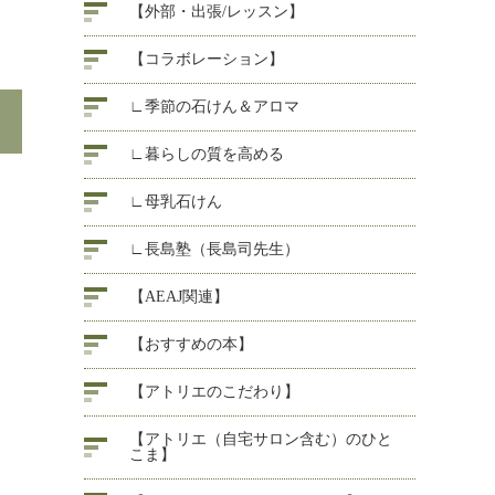
【外部・出張/レッスン】
【コラボレーション】
∟季節の石けん＆アロマ
∟暮らしの質を高める
∟母乳石けん
∟長島塾（長島司先生）
【AEAJ関連】
【おすすめの本】
【アトリエのこだわり】
【アトリエ（自宅サロン含む）のひと
こま】