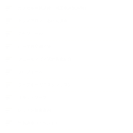
カプセル蒸留講座（減圧水蒸気蒸留）
キッズアロマ・石けん講座
スケジュール
ハーブ真空抽出法
フェールマヴィ認定教室紹介
プロフィール
ライフオーガニスタレッスン
リキッドソープ
レッスン募集案内
出張講座（イベント）