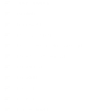
∟長島塾（長島司先生）
【AEAJ関連】
【おすすめの本】
【アトリエのこだわり】
【アトリエ（自宅サロン含む）のひとこま】
【アロマティックティータイム】
【アロマ環境/山】
【アロマ関連】
【イベント】
【ガーデン】
【セミナー、勉強会】