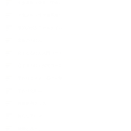
出張講座（企業・団体）
出張講座（住宅展示場）
季節のボタニカルタイム
市販の石けん
恋する石けん入門コース
恋する石けん探究コース
手作りコスメ・石けん学
手作り化粧品
教室便利グッズ
暮らしアロマ＋
植物と暮らし