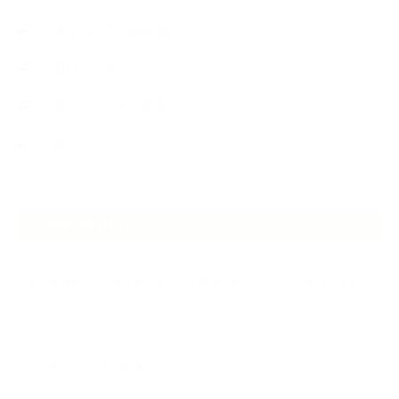
生徒様の声、講座感想
石けんの旅
講演・セミナー登壇
香りアート
NEW ARTICLE
2026.07.06
自分が見極めたものを正直に届ける｜植物と香り、石けんの仕事で大切に
し…
2026.07.01
ケアは気づくことから始まっている