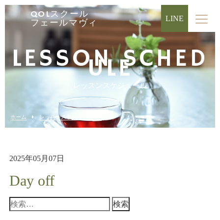
QOLスクール
LINE
フェールマヴィ
LESSON SCHED
ULE
レッスンスケジュール
ホーム
レッスンスケジュール
2025年05月07日
Day off
検
索: