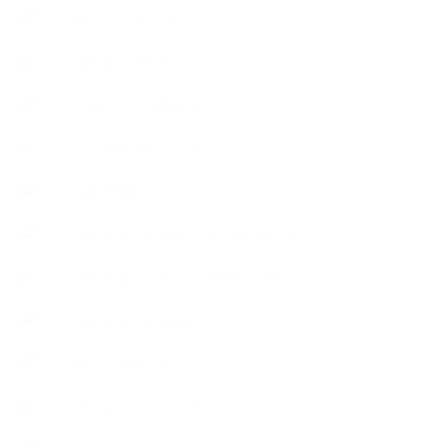
【使うハーブ】ワ行
【展示会、見本市】
【工場・ハーブ園見学】
【心と身体の美ハーブ】
【快適空間】
【恋する石けんStory】末吉家の石けん
【恋する石けんStory】生徒さんの石けん
【恋する石けん®Story】
【暮らしアロマ＆ハーブレシピ】
【石けんとコスメの本】