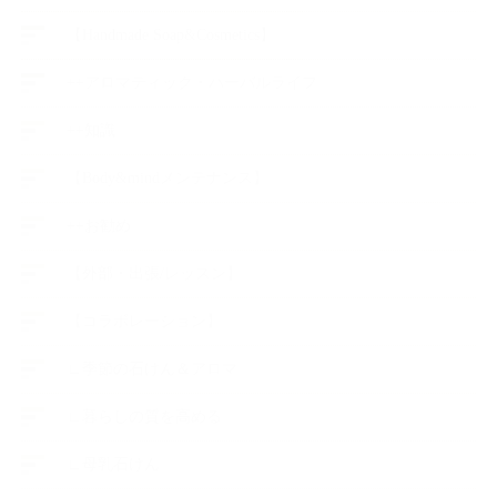
【Handmade Soap&Cosmetics】
++アロマティック・ハーバルライフ
++知識
【Body&mindメンテナンス】
++お勧め
【外部・出張/レッスン】
【コラボレーション】
∟季節の石けん＆アロマ
∟暮らしの質を高める
∟母乳石けん