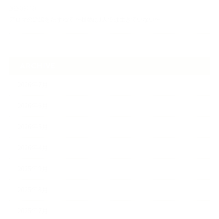
2026.06.30
アロマの源流をたずねて 〜植物は1人では生きていない〜
ARCHIVE
2026年7月
2026年6月
2026年5月
2026年4月
2025年9月
2025年8月
2025年7月