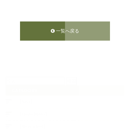
一覧へ戻る
検
索:
CATEGORY
【News】
【Lesson Report】
【About school】