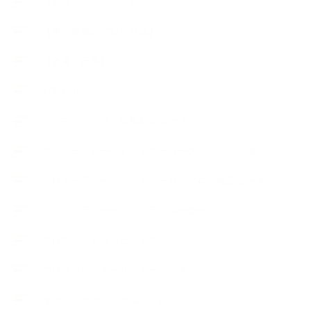
【石けんラッピング】
【美と健康のアロマ商品】
【道具・器具】
お知らせ
アロマセラピスト資格対応コース
アロマテラピーアドバイザーコースレッスン詳細
アロマテラピーアドバイザー対応アロマ検定コース
アロマテラピーインストラクターコース
アロマハンドセラピストクラス
アロマブレンドデザイナークラス
オープンラボ（リクエストレッスン）