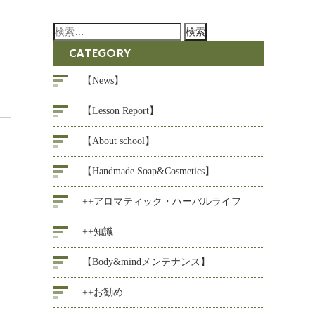
検
索:
CATEGORY
【News】
【Lesson Report】
【About school】
【Handmade Soap&Cosmetics】
++アロマティック・ハーバルライフ
++知識
【Body&mindメンテナンス】
++お勧め