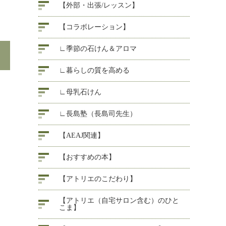
【外部・出張/レッスン】
【コラボレーション】
∟季節の石けん＆アロマ
∟暮らしの質を高める
∟母乳石けん
∟長島塾（長島司先生）
【AEAJ関連】
【おすすめの本】
【アトリエのこだわり】
【アトリエ（自宅サロン含む）のひと
こま】