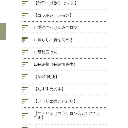
【外部・出張/レッスン】
【コラボレーション】
∟季節の石けん＆アロマ
∟暮らしの質を高める
∟母乳石けん
∟長島塾（長島司先生）
【AEAJ関連】
【おすすめの本】
【アトリエのこだわり】
【アトリエ（自宅サロン含む）のひと
こま】