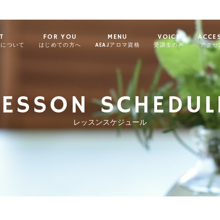
T
FOR YOU
MENU
VOICE
ACCE
ィについて
はじめての方へ
AEAJアロマ資格
受講生の声
アクセ
LESSON SCHEDUL
レッスンスケジュール