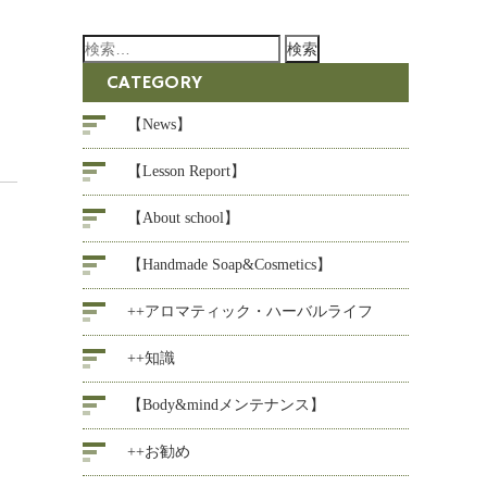
検
索:
CATEGORY
【News】
【Lesson Report】
【About school】
【Handmade Soap&Cosmetics】
++アロマティック・ハーバルライフ
++知識
【Body&mindメンテナンス】
++お勧め