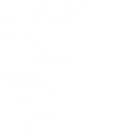
カプセル蒸留講座（減圧水蒸気蒸留）
キッズアロマ・石けん講座
スケジュール
ハーブ真空抽出法
フェールマヴィ認定教室紹介
プロフィール
ライフオーガニスタレッスン
リキッドソープ
レッスン募集案内
出張講座（イベント）