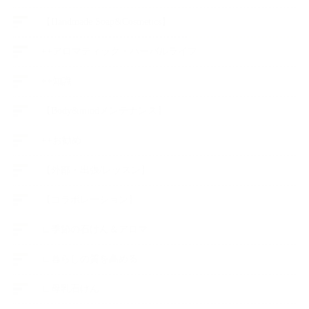
【Handmade Soap&Cosmetics】
++アロマティック・ハーバルライフ
++知識
【Body&mindメンテナンス】
++お勧め
【外部・出張/レッスン】
【コラボレーション】
∟季節の石けん＆アロマ
∟暮らしの質を高める
∟母乳石けん