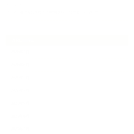
2026.06.30
アロマの源流をたずねて 〜植物は1人では生きていない〜
ARCHIVE
2026年7月
2026年6月
2026年5月
2026年4月
2025年9月
2025年8月
2025年7月