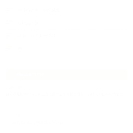
生徒様の声、講座感想
石けんの旅
講演・セミナー登壇
香りアート
NEW ARTICLE
2026.07.06
自分が見極めたものを正直に届ける｜植物と香り、石けんの仕事で大切に
し…
2026.07.01
ケアは気づくことから始まっている