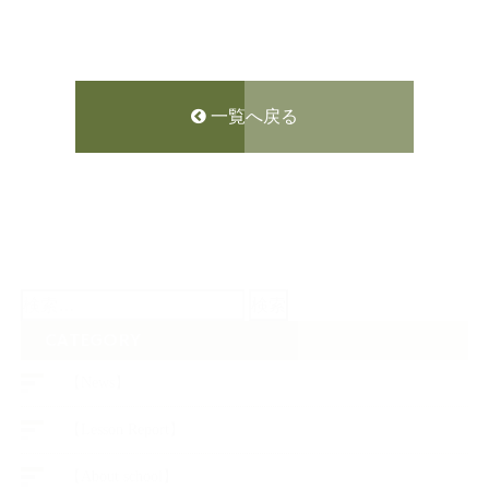
一覧へ戻る
検
索:
CATEGORY
【News】
【Lesson Report】
【About school】