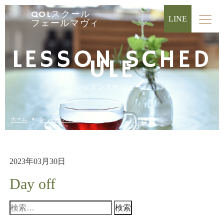
QOLスクール
LINE
フェールマヴィ
LESSON SCHED
ULE
レッスンスケジュール
ホーム
レッスンスケジュール
2023年03月30日
Day off
検
索: