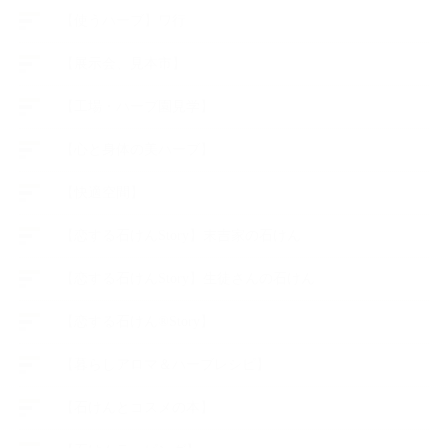
【使うハーブ】ワ行
【展示会、見本市】
【工場・ハーブ園見学】
【心と身体の美ハーブ】
【快適空間】
【恋する石けんStory】末吉家の石けん
【恋する石けんStory】生徒さんの石けん
【恋する石けん®Story】
【暮らしアロマ＆ハーブレシピ】
【石けんとコスメの本】