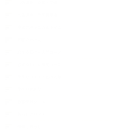
出張講座（企業・団体）
出張講座（住宅展示場）
季節のボタニカルタイム
市販の石けん
恋する石けん入門コース
恋する石けん探究コース
手作りコスメ・石けん学
手作り化粧品
教室便利グッズ
暮らしアロマ＋
植物と暮らし