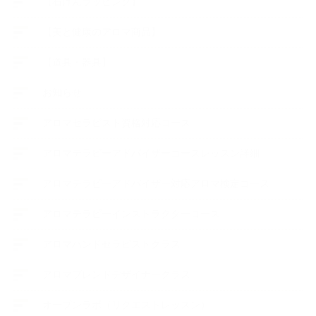
【石けんラッピング】
【美と健康のアロマ商品】
【道具・器具】
お知らせ
アロマセラピスト資格対応コース
アロマテラピーアドバイザーコースレッスン詳細
アロマテラピーアドバイザー対応アロマ検定コース
アロマテラピーインストラクターコース
アロマハンドセラピストクラス
アロマブレンドデザイナークラス
オープンラボ（リクエストレッスン）