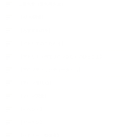
∟長島塾（長島司先生）
【AEAJ関連】
【おすすめの本】
【アトリエのこだわり】
【アトリエ（自宅サロン含む）のひとこま】
【アロマティックティータイム】
【アロマ環境/山】
【アロマ関連】
【イベント】
【ガーデン】
【セミナー、勉強会】