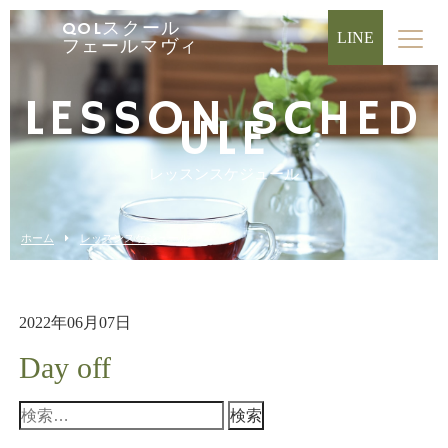
QOLスクール
LINE
フェールマヴィ
LESSON SCHED
ULE
レッスンスケジュール
ホーム
レッスンスケジュール
2022年06月07日
Day off
検
索: