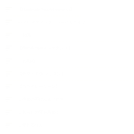
【Handmade Soap&Cosmetics】
++アロマティック・ハーバルライフ
++知識
【Body&mindメンテナンス】
++お勧め
【外部・出張/レッスン】
【コラボレーション】
∟季節の石けん＆アロマ
∟暮らしの質を高める
∟母乳石けん