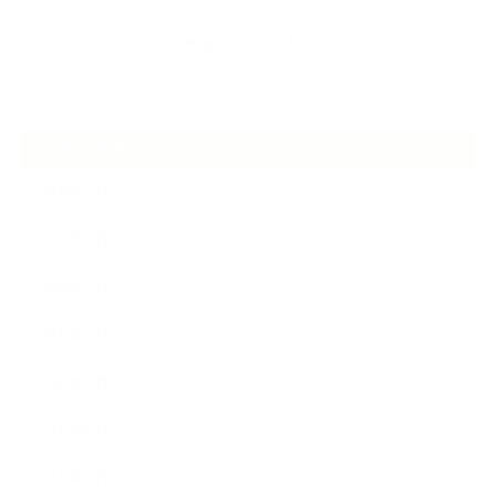
2026.06.30
アロマの源流をたずねて 〜植物は1人では生きていない〜
ARCHIVE
2026年7月
2026年6月
2026年5月
2026年4月
2025年9月
2025年8月
2025年7月