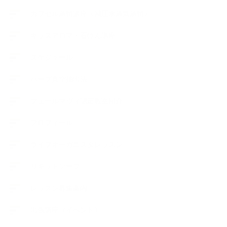
カプセル蒸留講座（減圧水蒸気蒸留）
キッズアロマ・石けん講座
スケジュール
ハーブ真空抽出法
フェールマヴィ認定教室紹介
プロフィール
ライフオーガニスタレッスン
リキッドソープ
レッスン募集案内
出張講座（イベント）