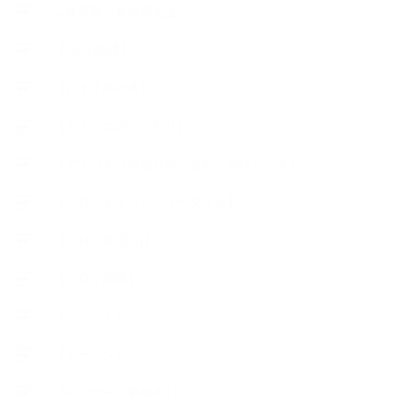
∟長島塾（長島司先生）
【AEAJ関連】
【おすすめの本】
【アトリエのこだわり】
【アトリエ（自宅サロン含む）のひとこま】
【アロマティックティータイム】
【アロマ環境/山】
【アロマ関連】
【イベント】
【ガーデン】
【セミナー、勉強会】