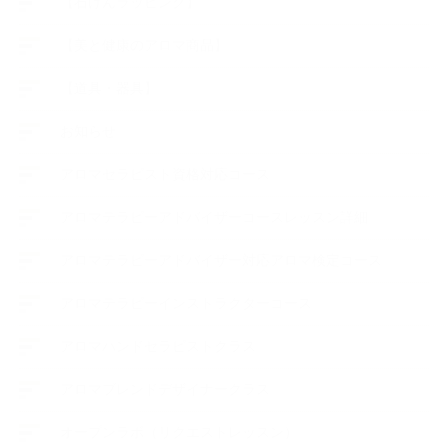
【石けんラッピング】
【美と健康のアロマ商品】
【道具・器具】
お知らせ
アロマセラピスト資格対応コース
アロマテラピーアドバイザーコースレッスン詳細
アロマテラピーアドバイザー対応アロマ検定コース
アロマテラピーインストラクターコース
アロマハンドセラピストクラス
アロマブレンドデザイナークラス
オープンラボ（リクエストレッスン）