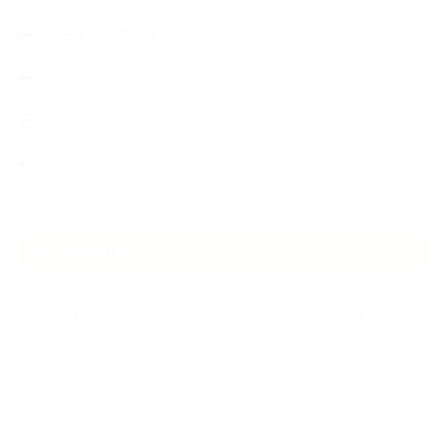
生徒様の声、講座感想
石けんの旅
講演・セミナー登壇
香りアート
NEW ARTICLE
2026.07.06
自分が見極めたものを正直に届ける｜植物と香り、石けんの仕事で大切に
し…
2026.07.01
ケアは気づくことから始まっている