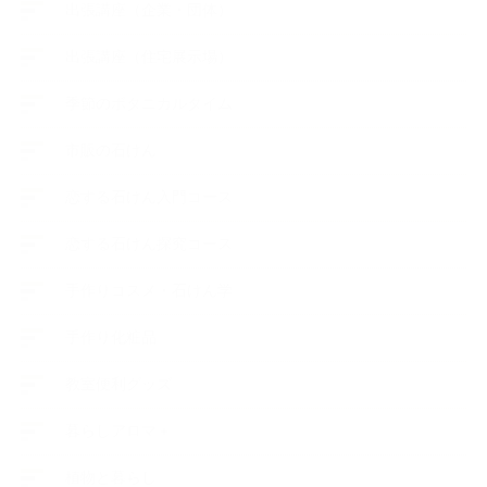
出張講座（企業・団体）
出張講座（住宅展示場）
季節のボタニカルタイム
市販の石けん
恋する石けん入門コース
恋する石けん探究コース
手作りコスメ・石けん学
手作り化粧品
教室便利グッズ
暮らしアロマ＋
植物と暮らし