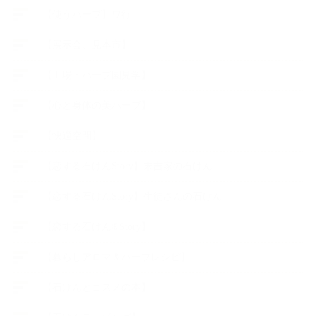
【使うハーブ】ワ行
【展示会、見本市】
【工場・ハーブ園見学】
【心と身体の美ハーブ】
【快適空間】
【恋する石けんStory】末吉家の石けん
【恋する石けんStory】生徒さんの石けん
【恋する石けん®Story】
【暮らしアロマ＆ハーブレシピ】
【石けんとコスメの本】