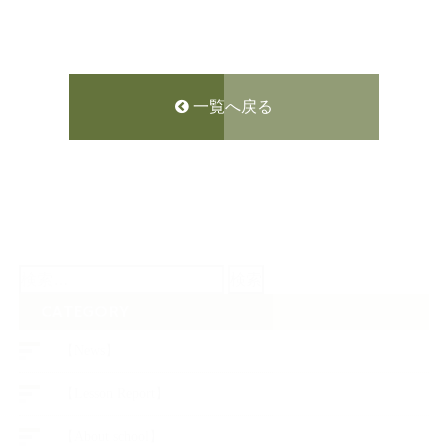
一覧へ戻る
検
索:
CATEGORY
【News】
【Lesson Report】
【About school】