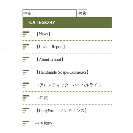
検
索:
CATEGORY
【News】
【Lesson Report】
【About school】
【Handmade Soap&Cosmetics】
++アロマティック・ハーバルライフ
++知識
【Body&mindメンテナンス】
++お勧め