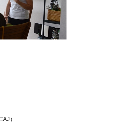
。
AJ）