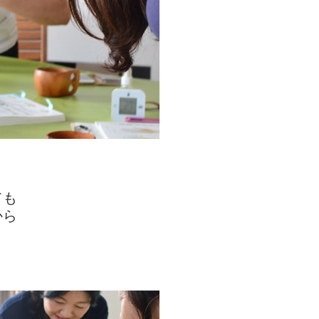
ても
から