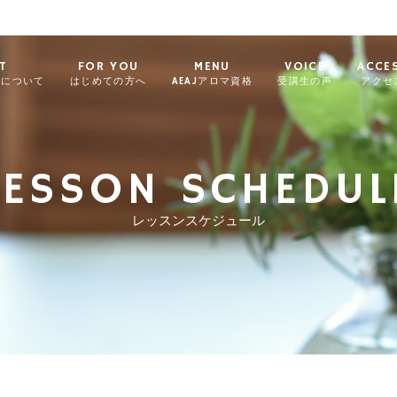
T
FOR YOU
MENU
VOICE
ACCE
ィについて
はじめての方へ
AEAJアロマ資格
受講生の声
アクセ
LESSON SCHEDUL
レッスンスケジュール