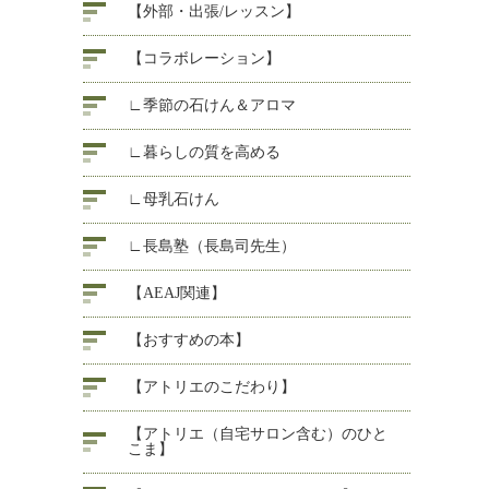
【外部・出張/レッスン】
【コラボレーション】
∟季節の石けん＆アロマ
∟暮らしの質を高める
∟母乳石けん
∟長島塾（長島司先生）
【AEAJ関連】
【おすすめの本】
【アトリエのこだわり】
【アトリエ（自宅サロン含む）のひと
こま】