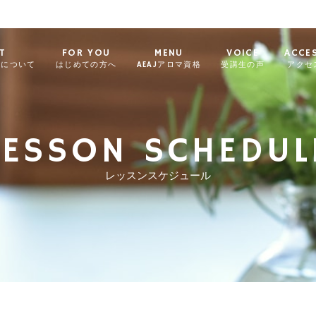
T
FOR YOU
MENU
VOICE
ACCE
ィについて
はじめての方へ
AEAJアロマ資格
受講生の声
アクセ
LESSON SCHEDUL
レッスンスケジュール