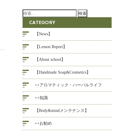
検
索:
CATEGORY
【News】
【Lesson Report】
【About school】
【Handmade Soap&Cosmetics】
++アロマティック・ハーバルライフ
++知識
【Body&mindメンテナンス】
++お勧め