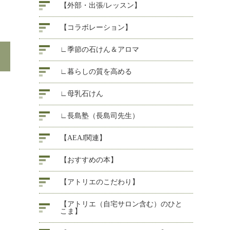
【外部・出張/レッスン】
【コラボレーション】
∟季節の石けん＆アロマ
∟暮らしの質を高める
∟母乳石けん
∟長島塾（長島司先生）
【AEAJ関連】
【おすすめの本】
【アトリエのこだわり】
【アトリエ（自宅サロン含む）のひと
こま】