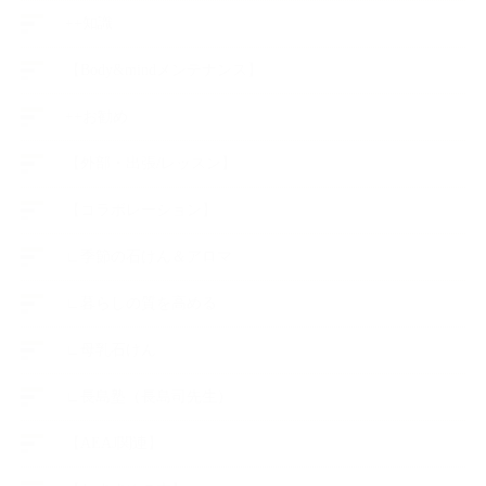
++知識
【Body&mindメンテナンス】
++お勧め
【外部・出張/レッスン】
【コラボレーション】
∟季節の石けん＆アロマ
∟暮らしの質を高める
∟母乳石けん
∟長島塾（長島司先生）
【AEAJ関連】