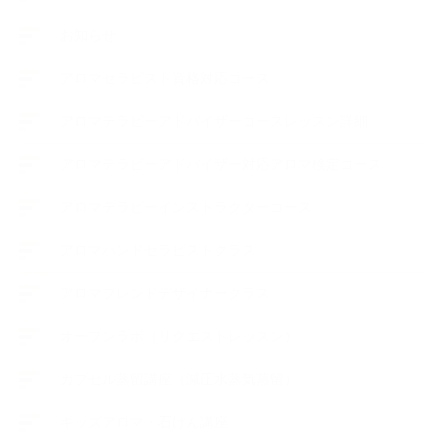
お知らせ
アロマセラピスト資格対応コース
アロマテラピーアドバイザーコースレッスン詳細
アロマテラピーアドバイザー対応アロマ検定コース
アロマテラピーインストラクターコース
アロマハンドセラピストクラス
アロマブレンドデザイナークラス
オープンラボ（リクエストレッスン）
カプセル蒸留講座（減圧水蒸気蒸留）
キッズアロマ・石けん講座