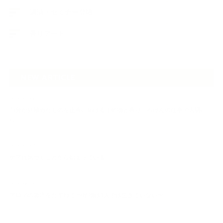
講演・セミナー登壇
香りアート
NEW ARTICLE
2026.07.06
自分が見極めたものを正直に届ける｜植物と香り、石けんの仕事で大切に
し…
2026.07.01
ケアは気づくことから始まっている
2026.06.30
アロマの源流をたずねて 〜植物は1人では生きていない〜