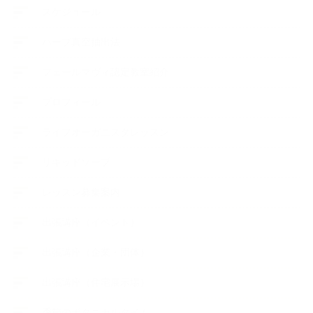
スケジュール
ハーブ真空抽出法
フェールマヴィ認定教室紹介
プロフィール
ライフオーガニスタレッスン
リキッドソープ
レッスン募集案内
出張講座（イベント）
出張講座（企業・団体）
出張講座（住宅展示場）
季節のボタニカルタイム