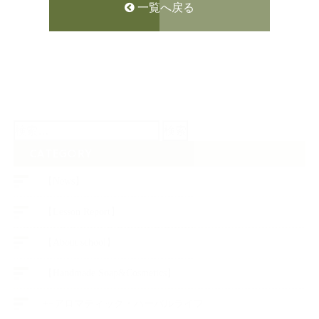
一覧へ戻る
検
索:
CATEGORY
【News】
【Lesson Report】
【About school】
【Handmade Soap&Cosmetics】
++アロマティック・ハーバルライフ