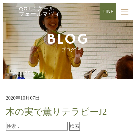
QOLスクール
LINE
フェールマヴィ
BLOG
ブログ
ホーム
ブログ
2020年10月07日
木の実で薫りテラピーJ2
検
索: