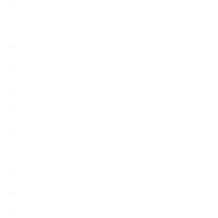
【工場・ハーブ園見学】
【心と身体の美ハーブ】
【快適空間】
【恋する石けんStory】末吉家の石けん
【恋する石けんStory】生徒さんの石けん
【恋する石けん®Story】
【暮らしアロマ＆ハーブレシピ】
【石けんとコスメの本】
【石けんラッピング】
【美と健康のアロマ商品】
【道具・器具】