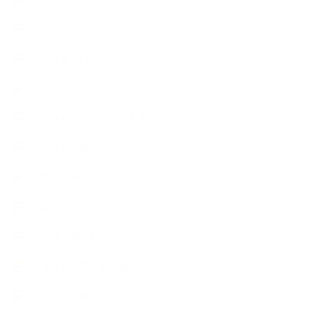
市販の石けん
恋する石けん入門コース
恋する石けん探究コース
手作りコスメ・石けん学
手作り化粧品
教室便利グッズ
暮らしアロマ＋
植物と暮らし
生徒様の声、講座感想
石けんの旅