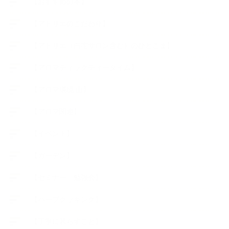
【おすすめの本】
【アトリエのこだわり】
【アトリエ（自宅サロン含む）のひとこま】
【アロマティックティータイム】
【アロマ環境/山】
【アロマ関連】
【イベント】
【ガーデン】
【セミナー、勉強会】
【ハーブクッキング】
【丁寧に暮らすこと】