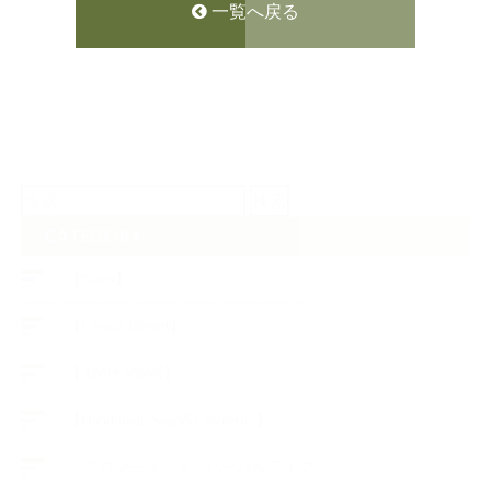
一覧へ戻る
検
索:
CATEGORY
【News】
【Lesson Report】
【About school】
【Handmade Soap&Cosmetics】
++アロマティック・ハーバルライフ