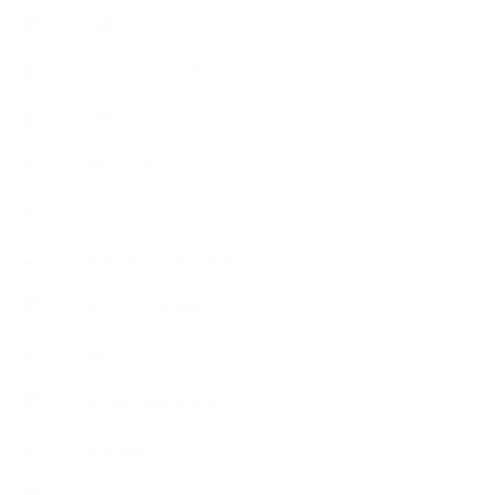
++知識
【Body&mindメンテナンス】
++お勧め
【外部・出張/レッスン】
【コラボレーション】
∟季節の石けん＆アロマ
∟暮らしの質を高める
∟母乳石けん
∟長島塾（長島司先生）
【AEAJ関連】