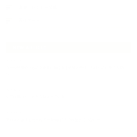
講演・セミナー登壇
香りアート
NEW ARTICLE
2026.07.06
自分が見極めたものを正直に届ける｜植物と香り、石けんの仕事で大切に
し…
2026.07.01
ケアは気づくことから始まっている
2026.06.30
アロマの源流をたずねて 〜植物は1人では生きていない〜