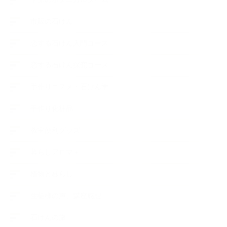
市販の石けん
恋する石けん入門コース
恋する石けん探究コース
手作りコスメ・石けん学
手作り化粧品
教室便利グッズ
暮らしアロマ＋
植物と暮らし
生徒様の声、講座感想
石けんの旅