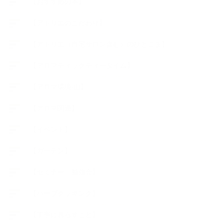
【おすすめの本】
【アトリエのこだわり】
【アトリエ（自宅サロン含む）のひとこま】
【アロマティックティータイム】
【アロマ環境/山】
【アロマ関連】
【イベント】
【ガーデン】
【セミナー、勉強会】
【ハーブクッキング】
【丁寧に暮らすこと】