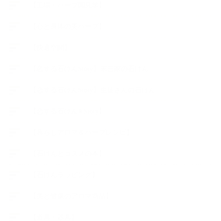
【工場・ハーブ園見学】
【心と身体の美ハーブ】
【快適空間】
【恋する石けんStory】末吉家の石けん
【恋する石けんStory】生徒さんの石けん
【恋する石けん®Story】
【暮らしアロマ＆ハーブレシピ】
【石けんとコスメの本】
【石けんラッピング】
【美と健康のアロマ商品】
【道具・器具】