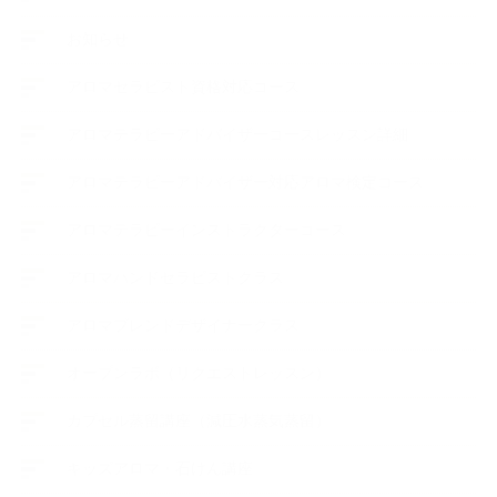
お知らせ
アロマセラピスト資格対応コース
アロマテラピーアドバイザーコースレッスン詳細
アロマテラピーアドバイザー対応アロマ検定コース
アロマテラピーインストラクターコース
アロマハンドセラピストクラス
アロマブレンドデザイナークラス
オープンラボ（リクエストレッスン）
カプセル蒸留講座（減圧水蒸気蒸留）
キッズアロマ・石けん講座