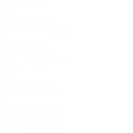
スケジュール
ハーブ真空抽出法
フェールマヴィ認定教室紹介
プロフィール
ライフオーガニスタレッスン
リキッドソープ
レッスン募集案内
出張講座（イベント）
出張講座（企業・団体）
出張講座（住宅展示場）
季節のボタニカルタイム