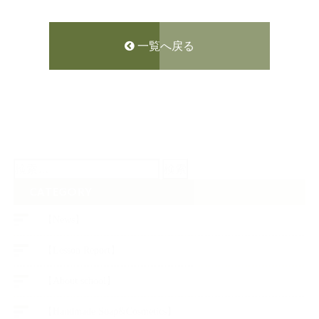
一覧へ戻る
検
索:
CATEGORY
【News】
【Lesson Report】
【About school】
【Handmade Soap&Cosmetics】