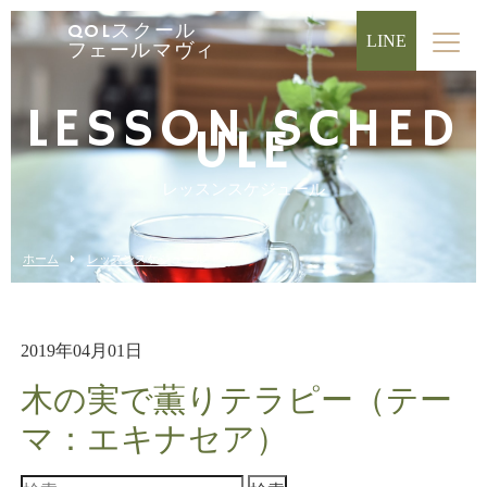
QOLスクール
LINE
フェールマヴィ
LESSON SCHED
ULE
レッスンスケジュール
ホーム
レッスンスケジュール
2019年04月01日
木の実で薫りテラピー（テー
マ：エキナセア）