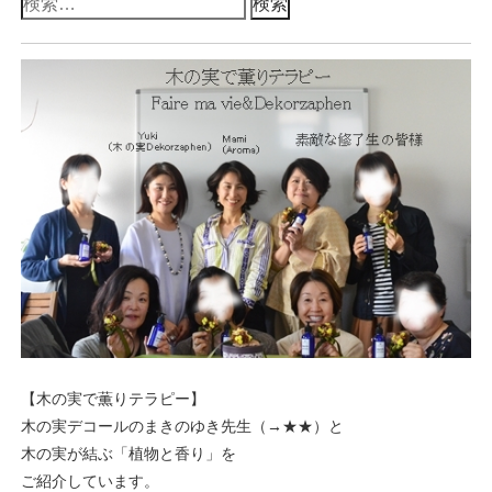
検
索:
【木の実で薫りテラピー】
木の実デコールのまきのゆき先生（→
★★
）と
木の実が結ぶ「植物と香り」を
ご紹介しています。