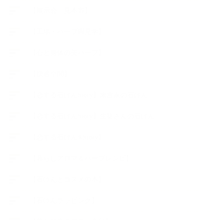
【展示会、見本市】
【工場・ハーブ園見学】
【心と身体の美ハーブ】
【快適空間】
【恋する石けんStory】末吉家の石けん
【恋する石けんStory】生徒さんの石けん
【恋する石けん®Story】
【暮らしアロマ＆ハーブレシピ】
【石けんとコスメの本】
【石けんラッピング】