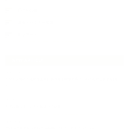
石けんの旅
講演・セミナー登壇
香りアート
NEW ARTICLE
2026.07.06
自分が見極めたものを正直に届ける｜植物と香り、石けんの仕事で大切に
し…
2026.07.01
ケアは気づくことから始まっている
2026.06.30
アロマの源流をたずねて 〜植物は1人では生きていない〜