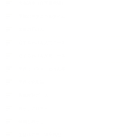
出張講座（住宅展示場）
季節のボタニカルタイム
市販の石けん
恋する石けん入門コース
恋する石けん探究コース
手作りコスメ・石けん学
手作り化粧品
教室便利グッズ
暮らしアロマ＋
植物と暮らし
生徒様の声、講座感想