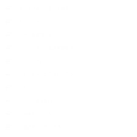
キッズアロマ・石けん講座
スケジュール
ハーブ真空抽出法
フェールマヴィ認定教室紹介
プロフィール
ライフオーガニスタレッスン
リキッドソープ
レッスン募集案内
出張講座（イベント）
出張講座（企業・団体）