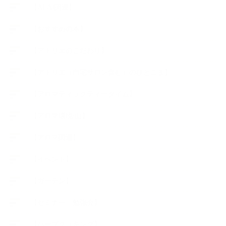
【AEAJ関連】
【おすすめの本】
【アトリエのこだわり】
【アトリエ（自宅サロン含む）のひとこま】
【アロマティックティータイム】
【アロマ環境/山】
【アロマ関連】
【イベント】
【ガーデン】
【セミナー、勉強会】
【ハーブクッキング】