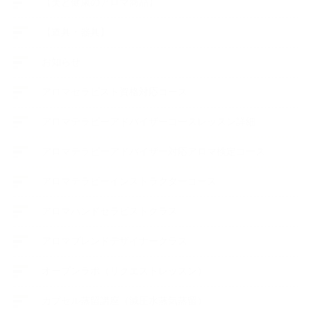
【美と健康のアロマ商品】
【道具・器具】
お知らせ
アロマセラピスト資格対応コース
アロマテラピーアドバイザーコースレッスン詳細
アロマテラピーアドバイザー対応アロマ検定コース
アロマテラピーインストラクターコース
アロマハンドセラピストクラス
アロマブレンドデザイナークラス
オープンラボ（リクエストレッスン）
カプセル蒸留講座（減圧水蒸気蒸留）