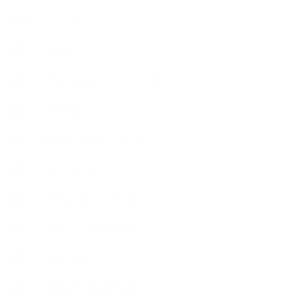
++アロマティック・ハーバルライフ
++知識
【Body&mindメンテナンス】
++お勧め
【外部・出張/レッスン】
【コラボレーション】
∟季節の石けん＆アロマ
∟暮らしの質を高める
∟母乳石けん
∟長島塾（長島司先生）