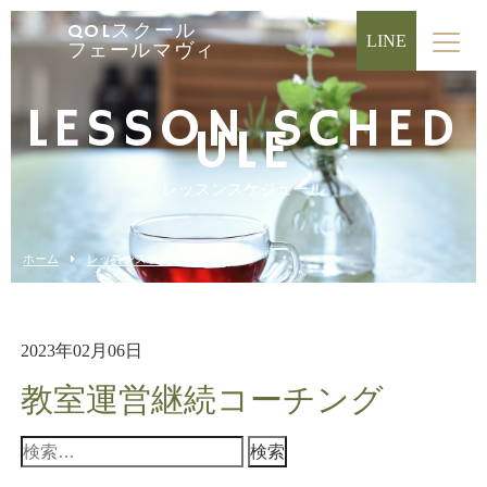
QOLスクール
LINE
フェールマヴィ
LESSON SCHED
ULE
レッスンスケジュール
ホーム
レッスンスケジュール
2023年02月06日
教室運営継続コーチング
検
索: