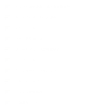
カプセル蒸留講座（減圧水蒸気蒸留）
キッズアロマ・石けん講座
スケジュール
ハーブ真空抽出法
フェールマヴィ認定教室紹介
プロフィール
ライフオーガニスタレッスン
リキッドソープ
レッスン募集案内
出張講座（イベント）