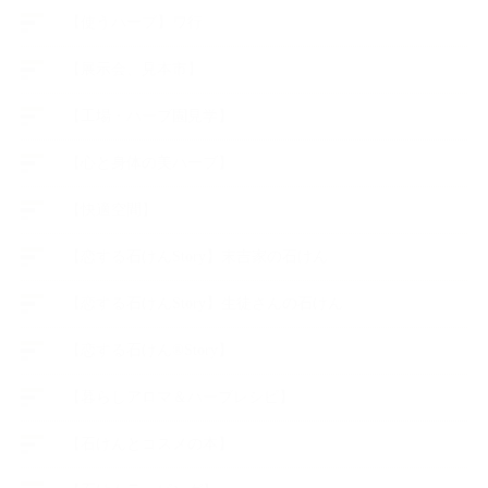
【使うハーブ】ワ行
【展示会、見本市】
【工場・ハーブ園見学】
【心と身体の美ハーブ】
【快適空間】
【恋する石けんStory】末吉家の石けん
【恋する石けんStory】生徒さんの石けん
【恋する石けん®Story】
【暮らしアロマ＆ハーブレシピ】
【石けんとコスメの本】