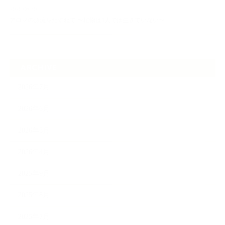
2026.06.30
アロマの源流をたずねて 〜植物は1人では生きていない〜
ARCHIVE
2026年7月
2026年6月
2026年5月
2026年4月
2025年9月
2025年8月
2025年7月