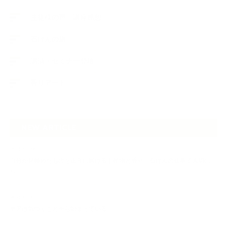
生徒様の声、講座感想
石けんの旅
講演・セミナー登壇
香りアート
NEW ARTICLE
2026.07.06
自分が見極めたものを正直に届ける｜植物と香り、石けんの仕事で大切に
し…
2026.07.01
ケアは気づくことから始まっている