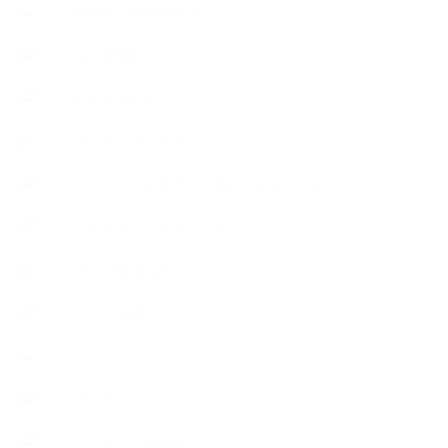
∟長島塾（長島司先生）
【AEAJ関連】
【おすすめの本】
【アトリエのこだわり】
【アトリエ（自宅サロン含む）のひとこま】
【アロマティックティータイム】
【アロマ環境/山】
【アロマ関連】
【イベント】
【ガーデン】
【セミナー、勉強会】