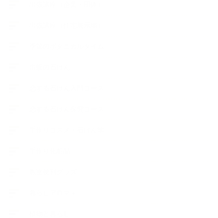
出張講座（企業・団体）
出張講座（住宅展示場）
季節のボタニカルタイム
市販の石けん
恋する石けん入門コース
恋する石けん探究コース
手作りコスメ・石けん学
手作り化粧品
教室便利グッズ
暮らしアロマ＋
植物と暮らし