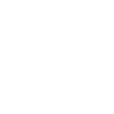
【Handmade Soap&Cosmetics】
++アロマティック・ハーバルライフ
++知識
【Body&mindメンテナンス】
++お勧め
【外部・出張/レッスン】
【コラボレーション】
∟季節の石けん＆アロマ
∟暮らしの質を高める
∟母乳石けん