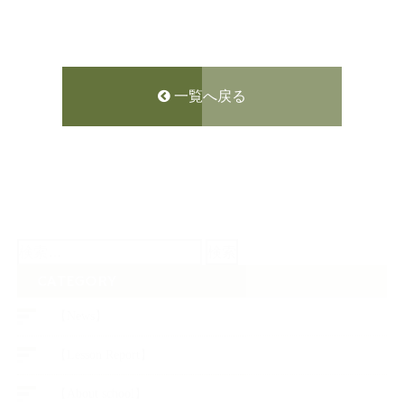
一覧へ戻る
検
索:
CATEGORY
【News】
【Lesson Report】
【About school】