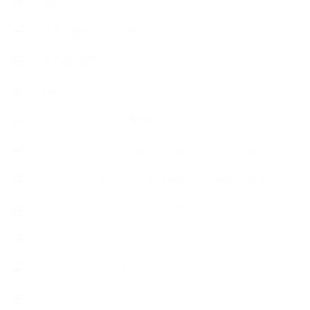
【石けんラッピング】
【美と健康のアロマ商品】
【道具・器具】
お知らせ
アロマセラピスト資格対応コース
アロマテラピーアドバイザーコースレッスン詳細
アロマテラピーアドバイザー対応アロマ検定コース
アロマテラピーインストラクターコース
アロマハンドセラピストクラス
アロマブレンドデザイナークラス
オープンラボ（リクエストレッスン）