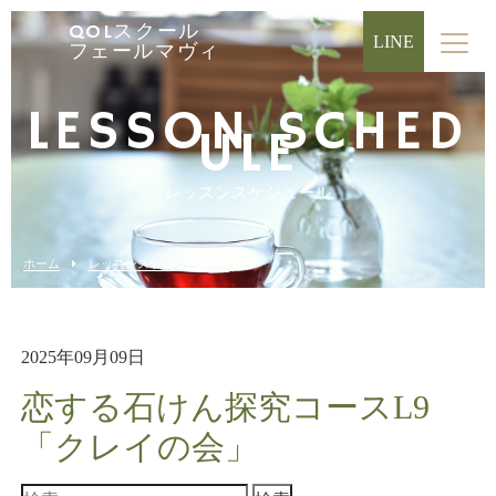
QOLスクール
LINE
フェールマヴィ
LESSON SCHED
ULE
レッスンスケジュール
ホーム
レッスンスケジュール
2025年09月09日
恋する石けん探究コースL9
「クレイの会」