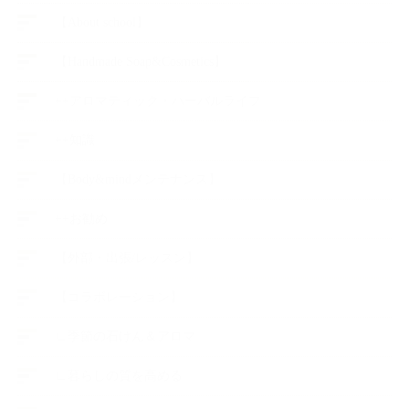
【About school】
【Handmade Soap&Cosmetics】
++アロマティック・ハーバルライフ
++知識
【Body&mindメンテナンス】
++お勧め
【外部・出張/レッスン】
【コラボレーション】
∟季節の石けん＆アロマ
∟暮らしの質を高める