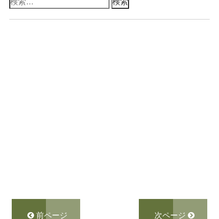
検
索:
前ページ
次ページ