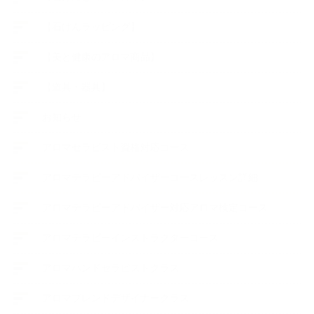
【石けんラッピング】
【美と健康のアロマ商品】
【道具・器具】
お知らせ
アロマセラピスト資格対応コース
アロマテラピーアドバイザーコースレッスン詳細
アロマテラピーアドバイザー対応アロマ検定コース
アロマテラピーインストラクターコース
アロマハンドセラピストクラス
アロマブレンドデザイナークラス