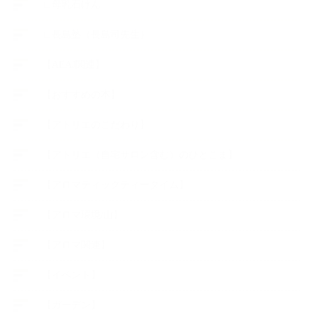
∟母乳石けん
∟長島塾（長島司先生）
【AEAJ関連】
【おすすめの本】
【アトリエのこだわり】
【アトリエ（自宅サロン含む）のひとこま】
【アロマティックティータイム】
【アロマ環境/山】
【アロマ関連】
【イベント】
【ガーデン】