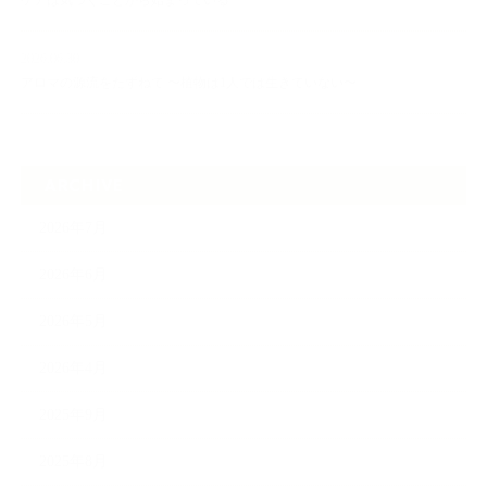
ケアは気づくことから始まっている
2026.06.30
アロマの源流をたずねて 〜植物は1人では生きていない〜
ARCHIVE
2026年7月
2026年6月
2026年5月
2026年4月
2025年9月
2025年8月