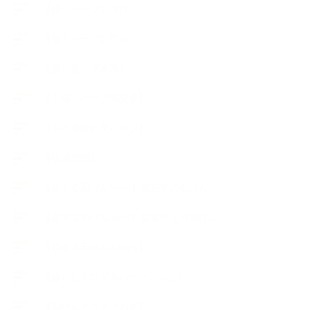
【使うハーブ】ラ行
【使うハーブ】ワ行
【展示会、見本市】
【工場・ハーブ園見学】
【心と身体の美ハーブ】
【快適空間】
【恋する石けんStory】末吉家の石けん
【恋する石けんStory】生徒さんの石けん
【恋する石けん®Story】
【暮らしアロマ＆ハーブレシピ】
【石けんとコスメの本】