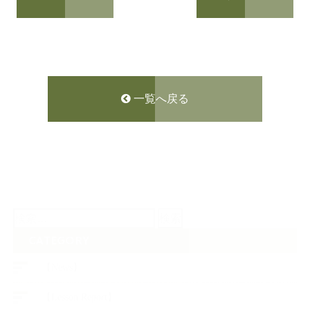
一覧へ戻る
検
索:
CATEGORY
【News】
【Lesson Report】