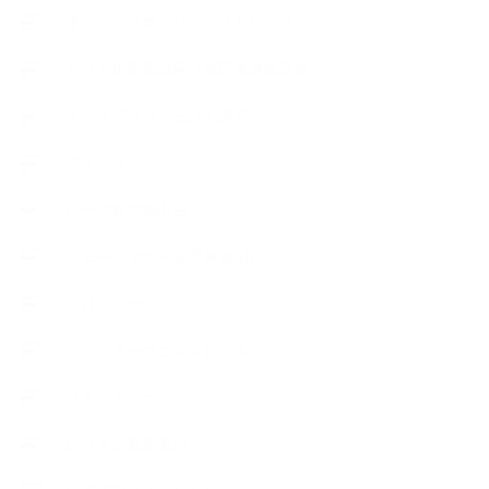
オープンラボ（リクエストレッスン）
カプセル蒸留講座（減圧水蒸気蒸留）
キッズアロマ・石けん講座
スケジュール
ハーブ真空抽出法
フェールマヴィ認定教室紹介
プロフィール
ライフオーガニスタレッスン
リキッドソープ
レッスン募集案内