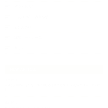
植物と暮らし
生徒様の声、講座感想
石けんの旅
講演・セミナー登壇
香りアート
NEW ARTICLE
2026.07.06
自分が見極めたものを正直に届ける｜植物と香り、石けんの仕事で大切に
し…
2026.07.01