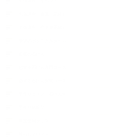
出張講座（イベント）
出張講座（企業・団体）
出張講座（住宅展示場）
季節のボタニカルタイム
市販の石けん
恋する石けん入門コース
恋する石けん探究コース
手作りコスメ・石けん学
手作り化粧品
教室便利グッズ
暮らしアロマ＋