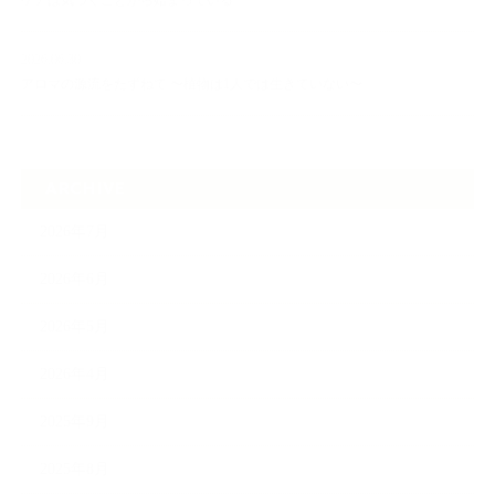
ケアは気づくことから始まっている
2026.06.30
アロマの源流をたずねて 〜植物は1人では生きていない〜
ARCHIVE
2026年7月
2026年6月
2026年5月
2026年4月
2025年9月
2025年8月