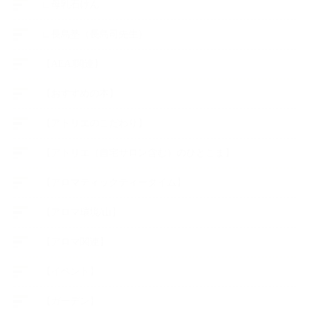
∟母乳石けん
∟長島塾（長島司先生）
【AEAJ関連】
【おすすめの本】
【アトリエのこだわり】
【アトリエ（自宅サロン含む）のひとこま】
【アロマティックティータイム】
【アロマ環境/山】
【アロマ関連】
【イベント】
【ガーデン】