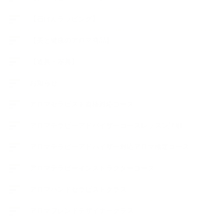
【石けんラッピング】
【美と健康のアロマ商品】
【道具・器具】
お知らせ
アロマセラピスト資格対応コース
アロマテラピーアドバイザーコースレッスン詳細
アロマテラピーアドバイザー対応アロマ検定コース
アロマテラピーインストラクターコース
アロマハンドセラピストクラス
アロマブレンドデザイナークラス