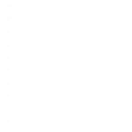
【About school】
【Handmade Soap&Cosmetics】
++アロマティック・ハーバルライフ
++知識
【Body&mindメンテナンス】
++お勧め
【外部・出張/レッスン】
【コラボレーション】
∟季節の石けん＆アロマ
∟暮らしの質を高める