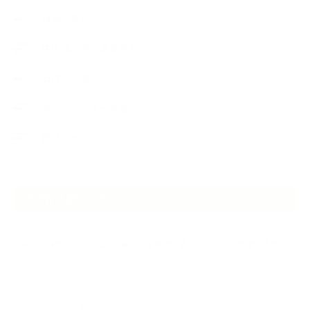
植物と暮らし
生徒様の声、講座感想
石けんの旅
講演・セミナー登壇
香りアート
NEW ARTICLE
2026.07.06
自分が見極めたものを正直に届ける｜植物と香り、石けんの仕事で大切に
し…
2026.07.01