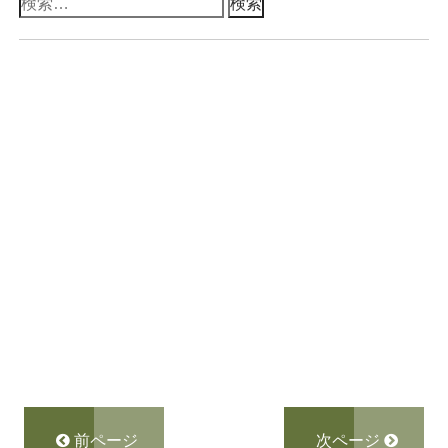
検
索:
前ページ
次ページ