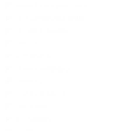
オープンラボ（リクエストレッスン）
カプセル蒸留講座（減圧水蒸気蒸留）
キッズアロマ・石けん講座
スケジュール
ハーブ真空抽出法
フェールマヴィ認定教室紹介
プロフィール
ライフオーガニスタレッスン
リキッドソープ
レッスン募集案内