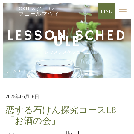
QOLスクール
LINE
フェールマヴィ
LESSON SCHED
ULE
レッスンスケジュール
ホーム
レッスンスケジュール
2026年06月16日
恋する石けん探究コースL8
「お酒の会」