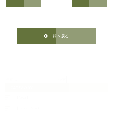
一覧へ戻る
検
索:
CATEGORY
【News】
【Lesson Report】