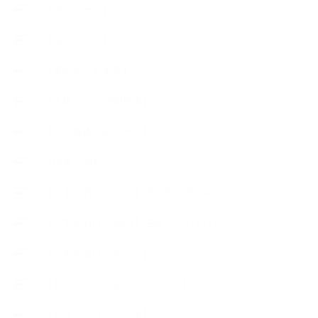
【使うハーブ】ラ行
【使うハーブ】ワ行
【展示会、見本市】
【工場・ハーブ園見学】
【心と身体の美ハーブ】
【快適空間】
【恋する石けんStory】末吉家の石けん
【恋する石けんStory】生徒さんの石けん
【恋する石けん®Story】
【暮らしアロマ＆ハーブレシピ】
【石けんとコスメの本】