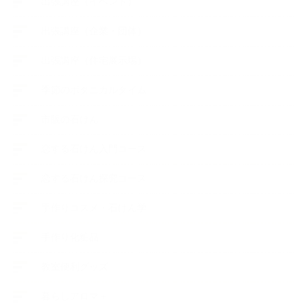
出張講座（イベント）
出張講座（企業・団体）
出張講座（住宅展示場）
季節のボタニカルタイム
市販の石けん
恋する石けん入門コース
恋する石けん探究コース
手作りコスメ・石けん学
手作り化粧品
教室便利グッズ
暮らしアロマ＋