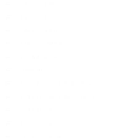
【使うハーブ】ラ行
【使うハーブ】ワ行
【展示会、見本市】
【工場・ハーブ園見学】
【心と身体の美ハーブ】
【快適空間】
【恋する石けんStory】末吉家の石けん
【恋する石けんStory】生徒さんの石けん
【恋する石けん®Story】
【暮らしアロマ＆ハーブレシピ】
【石けんとコスメの本】