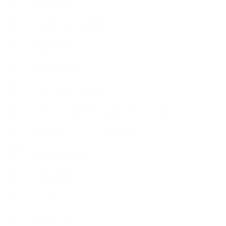
∟母乳石けん
∟長島塾（長島司先生）
【AEAJ関連】
【おすすめの本】
【アトリエのこだわり】
【アトリエ（自宅サロン含む）のひとこま】
【アロマティックティータイム】
【アロマ環境/山】
【アロマ関連】
【イベント】
【ガーデン】