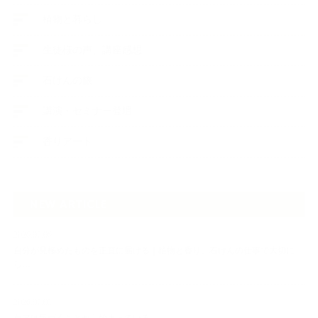
植物と暮らし
生徒様の声、講座感想
石けんの旅
講演・セミナー登壇
香りアート
NEW ARTICLE
2026.07.06
自分が見極めたものを正直に届ける｜植物と香り、石けんの仕事で大切に
し…
2026.07.01