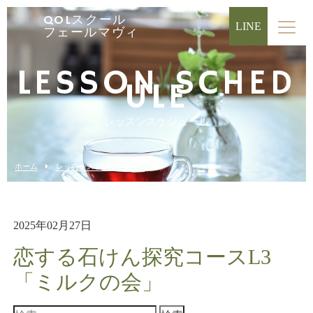
QOLスクール
LINE
フェールマヴィ
LESSON SCHED
ULE
レッスンスケジュール
ホーム
レッスンスケジュール
2025年02月27日
恋する石けん探究コースL3
「ミルクの会」