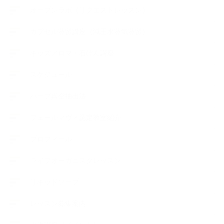
オープンラボ（リクエストレッスン）
カプセル蒸留講座（減圧水蒸気蒸留）
キッズアロマ・石けん講座
スケジュール
ハーブ真空抽出法
フェールマヴィ認定教室紹介
プロフィール
ライフオーガニスタレッスン
リキッドソープ
レッスン募集案内