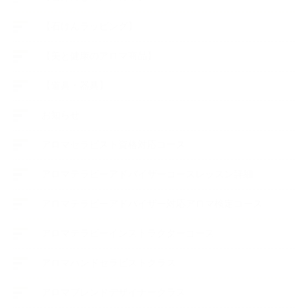
【石けんラッピング】
【美と健康のアロマ商品】
【道具・器具】
お知らせ
アロマセラピスト資格対応コース
アロマテラピーアドバイザーコースレッスン詳細
アロマテラピーアドバイザー対応アロマ検定コース
アロマテラピーインストラクターコース
アロマハンドセラピストクラス
アロマブレンドデザイナークラス