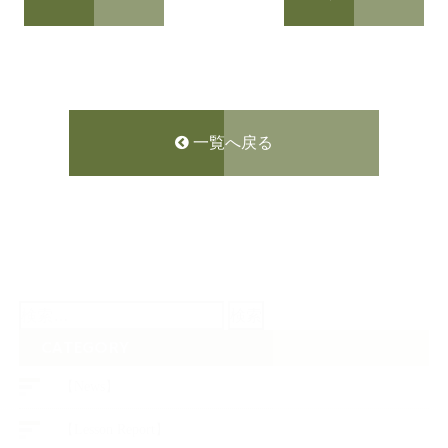
一覧へ戻る
検
索:
CATEGORY
【News】
【Lesson Report】