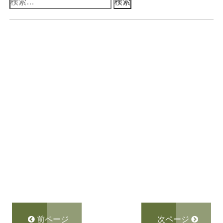
検
索:
前ページ
次ページ