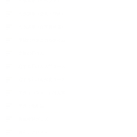
出張講座（イベント）
出張講座（企業・団体）
出張講座（住宅展示場）
季節のボタニカルタイム
市販の石けん
恋する石けん入門コース
恋する石けん探究コース
手作りコスメ・石けん学
手作り化粧品
教室便利グッズ
暮らしアロマ＋