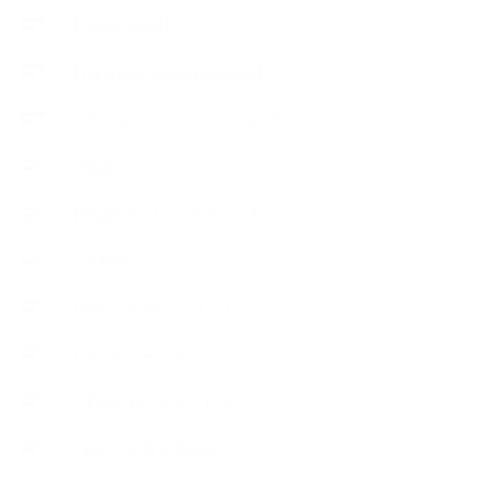
【About school】
【Handmade Soap&Cosmetics】
++アロマティック・ハーバルライフ
++知識
【Body&mindメンテナンス】
++お勧め
【外部・出張/レッスン】
【コラボレーション】
∟季節の石けん＆アロマ
∟暮らしの質を高める