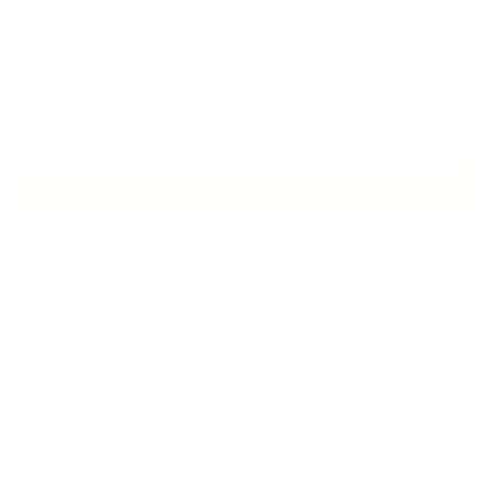
ケアは気づくことから始まっている
2026.06.30
アロマの源流をたずねて 〜植物は1人では生きていない〜
ARCHIVE
2026年7月
2026年6月
2026年5月
2026年4月
2025年9月
2025年8月