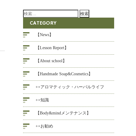
検
索:
CATEGORY
【News】
【Lesson Report】
【About school】
【Handmade Soap&Cosmetics】
++アロマティック・ハーバルライフ
++知識
【Body&mindメンテナンス】
++お勧め