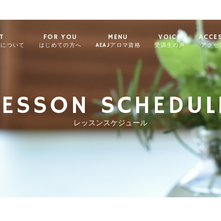
T
FOR YOU
MENU
VOICE
ACCE
ィについて
はじめての方へ
AEAJアロマ資格
受講生の声
アクセ
LESSON SCHEDUL
レッスンスケジュール