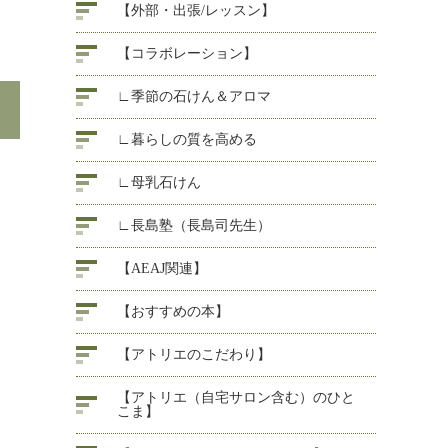
【外部・出張/レッスン】
【コラボレーション】
∟季節の石けん＆アロマ
∟暮らしの質を高める
∟母乳石けん
∟長島塾（長島司先生）
【AEAJ関連】
【おすすめの本】
【アトリエのこだわり】
【アトリエ（自宅サロン含む）のひと
こま】