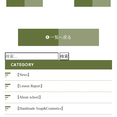
一覧へ戻る
検
索:
CATEGORY
【News】
【Lesson Report】
【About school】
【Handmade Soap&Cosmetics】