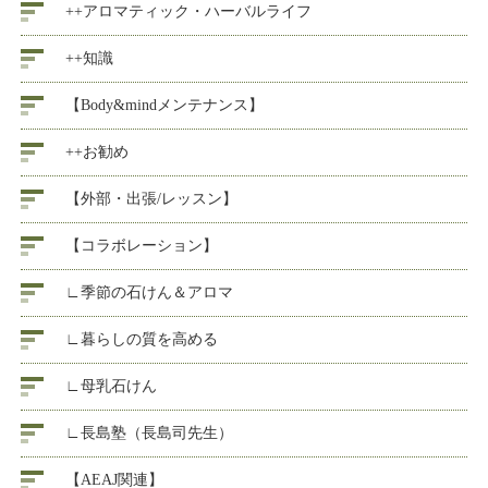
++アロマティック・ハーバルライフ
++知識
【Body&mindメンテナンス】
++お勧め
【外部・出張/レッスン】
【コラボレーション】
∟季節の石けん＆アロマ
∟暮らしの質を高める
∟母乳石けん
∟長島塾（長島司先生）
【AEAJ関連】