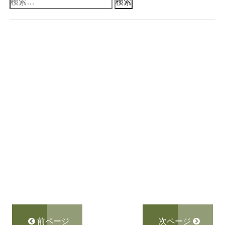
検
索:
前ページ
次ページ