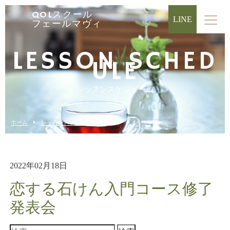
QOLスクール
LINE
フェールマヴィ
LESSON SCHED
ULE
レッスンスケジュール
ホーム
レッスンスケジュール
2022年02月18日
恋する石けん入門コース修了
発表会