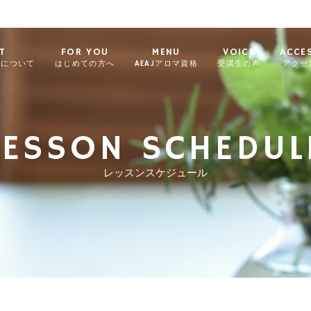
T
FOR YOU
MENU
VOICE
ACCE
ィについて
はじめての方へ
AEAJアロマ資格
受講生の声
アクセ
LESSON SCHEDUL
レッスンスケジュール