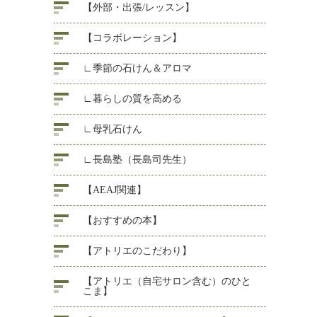
【外部・出張/レッスン】
【コラボレーション】
∟季節の石けん＆アロマ
∟暮らしの質を高める
∟母乳石けん
∟長島塾（長島司先生）
【AEAJ関連】
【おすすめの本】
【アトリエのこだわり】
【アトリエ（自宅サロン含む）のひと
こま】