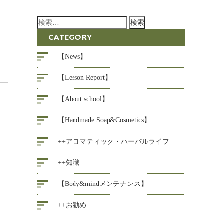
検
索:
CATEGORY
【News】
【Lesson Report】
【About school】
【Handmade Soap&Cosmetics】
++アロマティック・ハーバルライフ
++知識
【Body&mindメンテナンス】
++お勧め