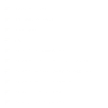
【石けんラッピング】
【美と健康のアロマ商品】
【道具・器具】
お知らせ
アロマセラピスト資格対応コース
アロマテラピーアドバイザーコースレッスン詳細
アロマテラピーアドバイザー対応アロマ検定コース
アロマテラピーインストラクターコース
アロマハンドセラピストクラス
アロマブレンドデザイナークラス