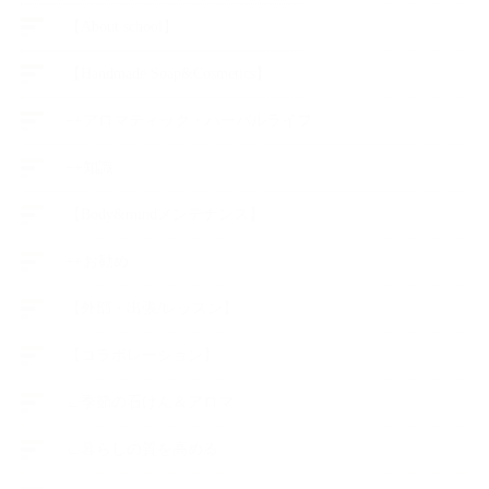
【About school】
【Handmade Soap&Cosmetics】
++アロマティック・ハーバルライフ
++知識
【Body&mindメンテナンス】
++お勧め
【外部・出張/レッスン】
【コラボレーション】
∟季節の石けん＆アロマ
∟暮らしの質を高める