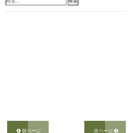
検
索:
前ページ
次ページ