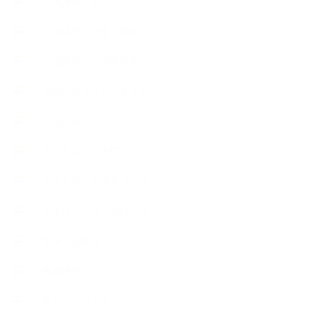
出張講座（イベント）
出張講座（企業・団体）
出張講座（住宅展示場）
季節のボタニカルタイム
市販の石けん
恋する石けん入門コース
恋する石けん探究コース
手作りコスメ・石けん学
手作り化粧品
教室便利グッズ
暮らしアロマ＋