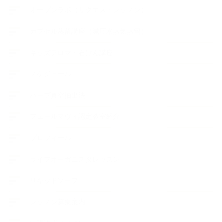
オープンラボ（リクエストレッスン）
カプセル蒸留講座（減圧水蒸気蒸留）
キッズアロマ・石けん講座
スケジュール
ハーブ真空抽出法
フェールマヴィ認定教室紹介
プロフィール
ライフオーガニスタレッスン
リキッドソープ
レッスン募集案内