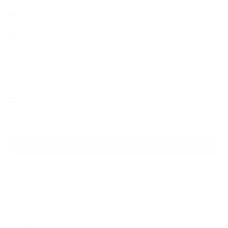
植物と暮らし
生徒様の声、講座感想
石けんの旅
講演・セミナー登壇
香りアート
NEW ARTICLE
2026.07.06
自分が見極めたものを正直に届ける｜植物と香り、石けんの仕事で大切に
し…
2026.07.01