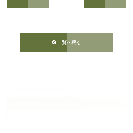
一覧へ戻る
検
索:
CATEGORY
【News】
【Lesson Report】