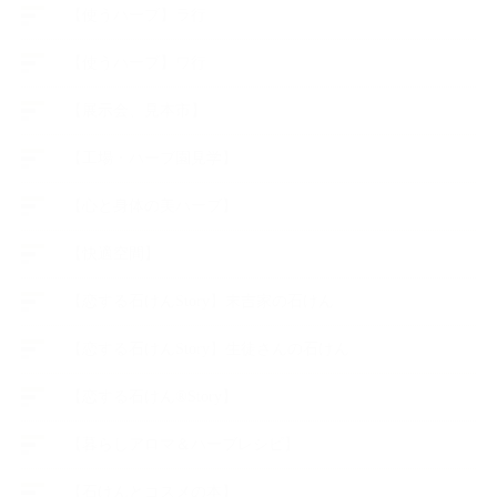
【使うハーブ】ラ行
【使うハーブ】ワ行
【展示会、見本市】
【工場・ハーブ園見学】
【心と身体の美ハーブ】
【快適空間】
【恋する石けんStory】末吉家の石けん
【恋する石けんStory】生徒さんの石けん
【恋する石けん®Story】
【暮らしアロマ＆ハーブレシピ】
【石けんとコスメの本】