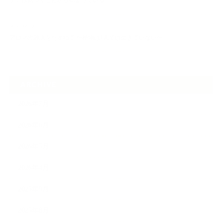
ケアは気づくことから始まっている
2026.06.30
アロマの源流をたずねて 〜植物は1人では生きていない〜
ARCHIVE
2026年7月
2026年6月
2026年5月
2026年4月
2025年9月
2025年8月