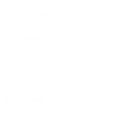
∟母乳石けん
∟長島塾（長島司先生）
【AEAJ関連】
【おすすめの本】
【アトリエのこだわり】
【アトリエ（自宅サロン含む）のひとこま】
【アロマティックティータイム】
【アロマ環境/山】
【アロマ関連】
【イベント】
【ガーデン】