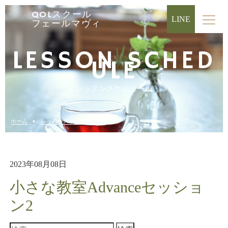
QOLスクール
LINE
フェールマヴィ
LESSON SCHED
ULE
レッスンスケジュール
ホーム
レッスンスケジュール
2023年08月08日
小さな教室Advanceセッショ
ン2