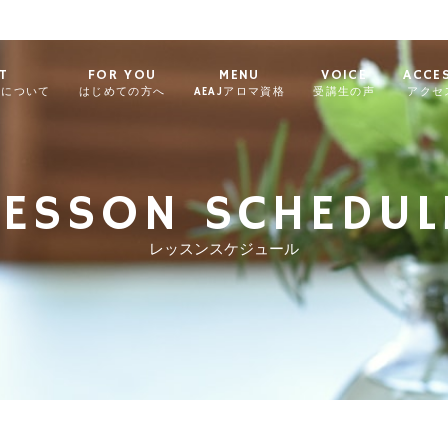
T
FOR YOU
MENU
VOICE
ACCE
ィについて
はじめての方へ
AEAJアロマ資格
受講生の声
アクセ
LESSON SCHEDUL
レッスンスケジュール