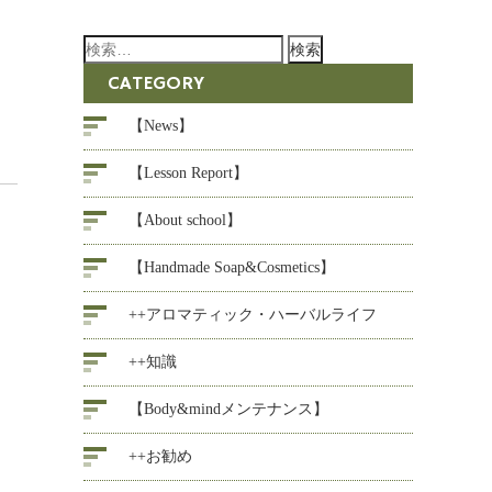
検
索:
CATEGORY
【News】
【Lesson Report】
【About school】
【Handmade Soap&Cosmetics】
++アロマティック・ハーバルライフ
++知識
【Body&mindメンテナンス】
++お勧め