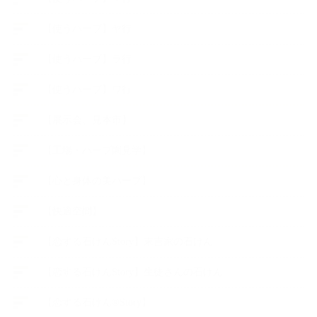
【使うハーブ】ヤ行
【使うハーブ】ラ行
【使うハーブ】ワ行
【展示会、見本市】
【工場・ハーブ園見学】
【心と身体の美ハーブ】
【快適空間】
【恋する石けんStory】末吉家の石けん
【恋する石けんStory】生徒さんの石けん
【恋する石けん®Story】