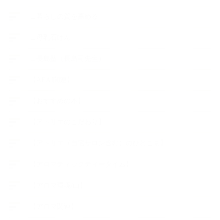
∟暮らしの質を高める
∟母乳石けん
∟長島塾（長島司先生）
【AEAJ関連】
【おすすめの本】
【アトリエのこだわり】
【アトリエ（自宅サロン含む）のひとこま】
【アロマティックティータイム】
【アロマ環境/山】
【アロマ関連】