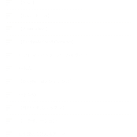
【News】
【Lesson Report】
【About school】
【Handmade Soap&Cosmetics】
++アロマティック・ハーバルライフ
++知識
【Body&mindメンテナンス】
++お勧め
【外部・出張/レッスン】
【コラボレーション】
∟季節の石けん＆アロマ