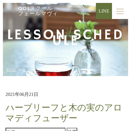
QOLスクール
LINE
フェールマヴィ
LESSON SCHED
ULE
レッスンスケジュール
ホーム
レッスンスケジュール
2021年06月21日
ハーブリーフと木の実のアロ
マディフューザー