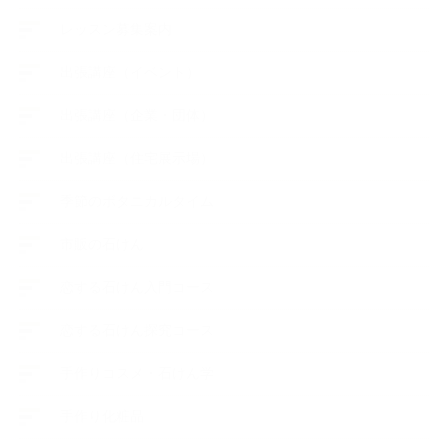
レッスン募集案内
出張講座（イベント）
出張講座（企業・団体）
出張講座（住宅展示場）
季節のボタニカルタイム
市販の石けん
恋する石けん入門コース
恋する石けん探究コース
手作りコスメ・石けん学
手作り化粧品