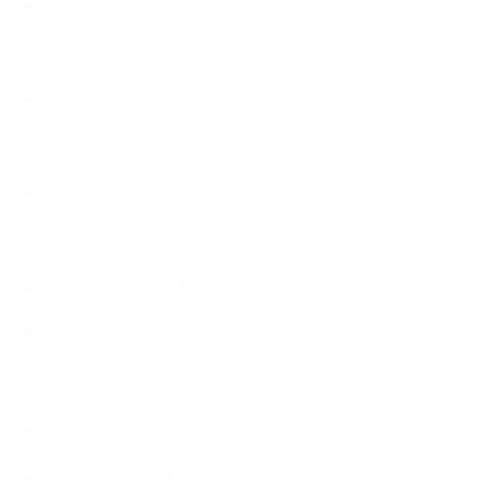
アロマハンドセラピストクラス
アロマブレンドデザイナークラス
オープンラボ（リクエストレッスン）
カプセル蒸留講座（減圧水蒸気蒸留）
キッズアロマ・石けん講座
スケジュール
ハーブ真空抽出法
フェールマヴィ認定教室紹介
プロフィール
ライフオーガニスタレッスン
リキッドソープ