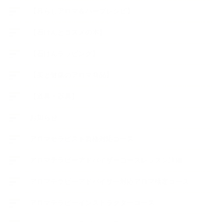
【暮らしアロマ＆ハーブレシピ】
【石けんとコスメの本】
【石けんラッピング】
【美と健康のアロマ商品】
【道具・器具】
お知らせ
アロマセラピスト資格対応コース
アロマテラピーアドバイザーコースレッスン詳細
アロマテラピーアドバイザー対応アロマ検定コース
アロマテラピーインストラクターコース