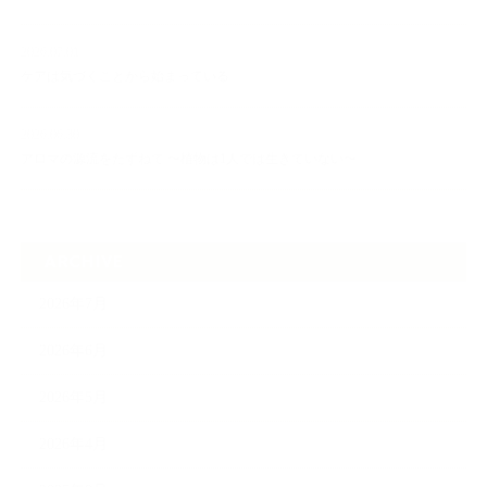
2026.07.01
ケアは気づくことから始まっている
2026.06.30
アロマの源流をたずねて 〜植物は1人では生きていない〜
ARCHIVE
2026年7月
2026年6月
2026年5月
2026年4月