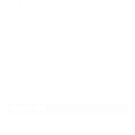
教室便利グッズ
暮らしアロマ＋
植物と暮らし
生徒様の声、講座感想
石けんの旅
講演・セミナー登壇
香りアート
NEW ARTICLE
2026.07.06
自分が見極めたものを正直に届ける｜植物と香り、石けんの仕事で大切に
し…