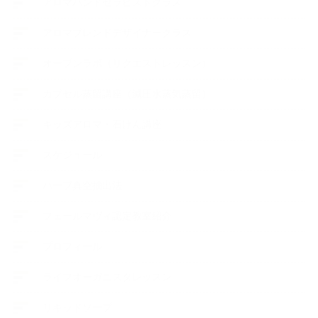
アロマハンドセラピストクラス
アロマブレンドデザイナークラス
オープンラボ（リクエストレッスン）
カプセル蒸留講座（減圧水蒸気蒸留）
キッズアロマ・石けん講座
スケジュール
ハーブ真空抽出法
フェールマヴィ認定教室紹介
プロフィール
ライフオーガニスタレッスン
リキッドソープ