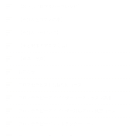
【暮らしアロマ＆ハーブレシピ】
【石けんとコスメの本】
【石けんラッピング】
【美と健康のアロマ商品】
【道具・器具】
お知らせ
アロマセラピスト資格対応コース
アロマテラピーアドバイザーコースレッスン詳細
アロマテラピーアドバイザー対応アロマ検定コース
アロマテラピーインストラクターコース