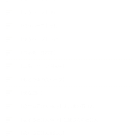
【使うハーブ】ヤ行
【使うハーブ】ラ行
【使うハーブ】ワ行
【展示会、見本市】
【工場・ハーブ園見学】
【心と身体の美ハーブ】
【快適空間】
【恋する石けんStory】末吉家の石けん
【恋する石けんStory】生徒さんの石けん
【恋する石けん®Story】