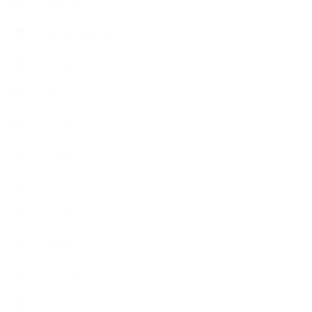
【News】
【Lesson Report】
【About school】
【Handmade Soap&Cosmetics】
++アロマティック・ハーバルライフ
++知識
【Body&mindメンテナンス】
++お勧め
【外部・出張/レッスン】
【コラボレーション】
∟季節の石けん＆アロマ