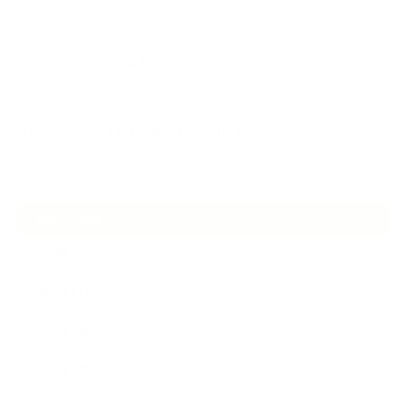
2026.07.01
ケアは気づくことから始まっている
2026.06.30
アロマの源流をたずねて 〜植物は1人では生きていない〜
ARCHIVE
2026年7月
2026年6月
2026年5月
2026年4月