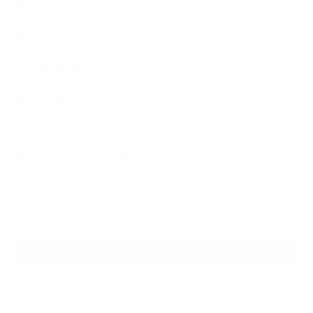
教室便利グッズ
暮らしアロマ＋
植物と暮らし
生徒様の声、講座感想
石けんの旅
講演・セミナー登壇
香りアート
NEW ARTICLE
2026.07.06
自分が見極めたものを正直に届ける｜植物と香り、石けんの仕事で大切に
し…