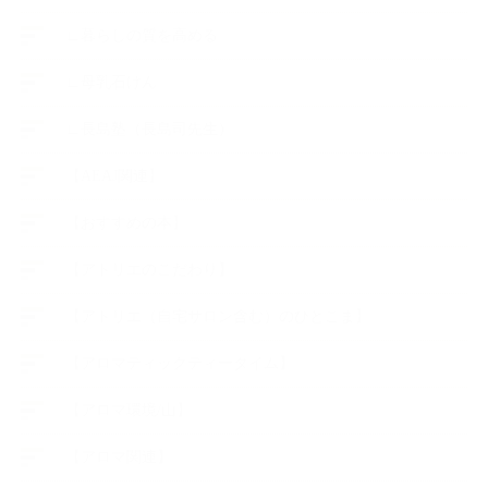
∟暮らしの質を高める
∟母乳石けん
∟長島塾（長島司先生）
【AEAJ関連】
【おすすめの本】
【アトリエのこだわり】
【アトリエ（自宅サロン含む）のひとこま】
【アロマティックティータイム】
【アロマ環境/山】
【アロマ関連】