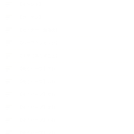
【イベント】
【ガーデン】
【セミナー、勉強会】
【ハーブクッキング】
【丁寧に暮らすこと】
【使うハーブ】ア行
【使うハーブ】カ行
【使うハーブ】サ行
【使うハーブ】タ行
【使うハーブ】ハ行
【使うハーブ】マ行