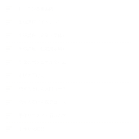
レッスン募集案内
出張講座（イベント）
出張講座（企業・団体）
出張講座（住宅展示場）
季節のボタニカルタイム
市販の石けん
恋する石けん入門コース
恋する石けん探究コース
手作りコスメ・石けん学
手作り化粧品