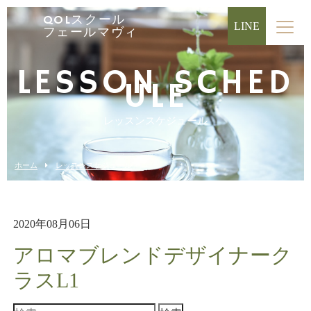
QOLスクール
LINE
フェールマヴィ
LESSON SCHED
ULE
レッスンスケジュール
ホーム
レッスンスケジュール
2020年08月06日
アロマブレンドデザイナーク
ラスL1