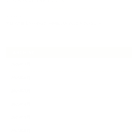
ケアは気づくことから始まっている
2026.06.30
アロマの源流をたずねて 〜植物は1人では生きていない〜
ARCHIVE
2026年7月
2026年6月
2026年5月
2026年4月
2025年9月
2025年8月