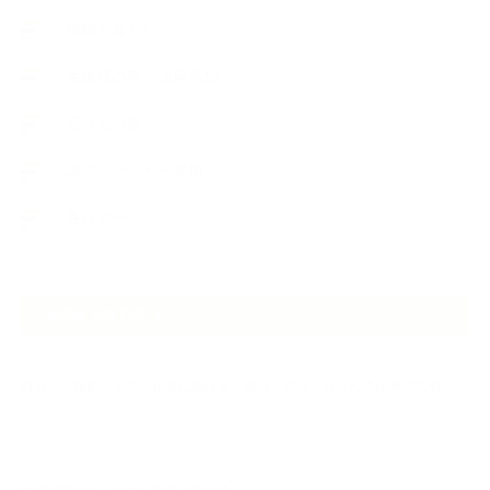
植物と暮らし
生徒様の声、講座感想
石けんの旅
講演・セミナー登壇
香りアート
NEW ARTICLE
2026.07.06
自分が見極めたものを正直に届ける｜植物と香り、石けんの仕事で大切に
し…
2026.07.01