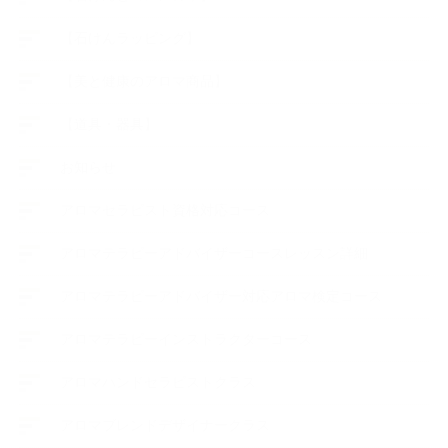
【石けんラッピング】
【美と健康のアロマ商品】
【道具・器具】
お知らせ
アロマセラピスト資格対応コース
アロマテラピーアドバイザーコースレッスン詳細
アロマテラピーアドバイザー対応アロマ検定コース
アロマテラピーインストラクターコース
アロマハンドセラピストクラス
アロマブレンドデザイナークラス