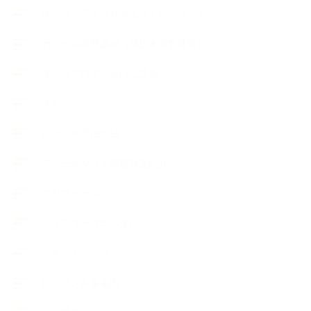
オープンラボ（リクエストレッスン）
カプセル蒸留講座（減圧水蒸気蒸留）
キッズアロマ・石けん講座
スケジュール
ハーブ真空抽出法
フェールマヴィ認定教室紹介
プロフィール
ライフオーガニスタレッスン
リキッドソープ
レッスン募集案内