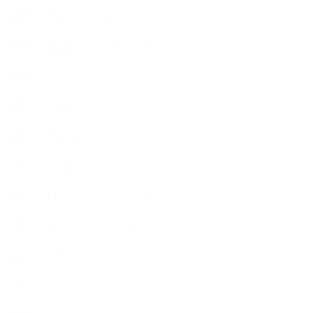
【About school】
【Handmade Soap&Cosmetics】
++アロマティック・ハーバルライフ
++知識
【Body&mindメンテナンス】
++お勧め
【外部・出張/レッスン】
【コラボレーション】
∟季節の石けん＆アロマ
∟暮らしの質を高める