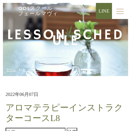
QOLスクール
LINE
フェールマヴィ
LESSON SCHED
ULE
レッスンスケジュール
ホーム
レッスンスケジュール
2022年06月07日
アロマテラピーインストラク
ターコースL8