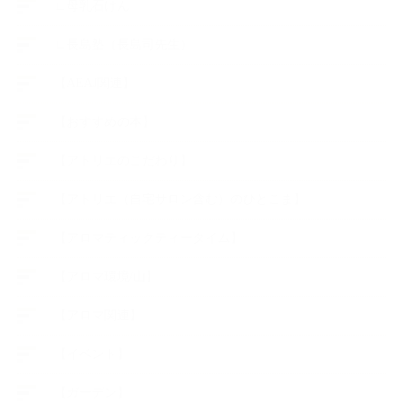
∟母乳石けん
∟長島塾（長島司先生）
【AEAJ関連】
【おすすめの本】
【アトリエのこだわり】
【アトリエ（自宅サロン含む）のひとこま】
【アロマティックティータイム】
【アロマ環境/山】
【アロマ関連】
【イベント】
【ガーデン】