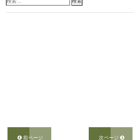
検
索:
前ページ
次ページ