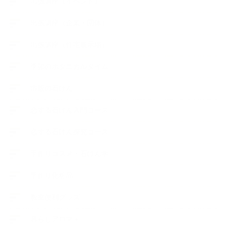
出張講座（イベント）
出張講座（企業・団体）
出張講座（住宅展示場）
季節のボタニカルタイム
市販の石けん
恋する石けん入門コース
恋する石けん探究コース
手作りコスメ・石けん学
手作り化粧品
教室便利グッズ
暮らしアロマ＋