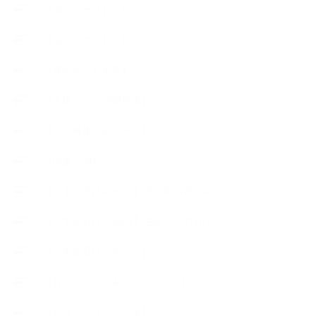
【使うハーブ】ラ行
【使うハーブ】ワ行
【展示会、見本市】
【工場・ハーブ園見学】
【心と身体の美ハーブ】
【快適空間】
【恋する石けんStory】末吉家の石けん
【恋する石けんStory】生徒さんの石けん
【恋する石けん®Story】
【暮らしアロマ＆ハーブレシピ】
【石けんとコスメの本】