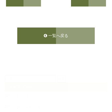
一覧へ戻る
検
索:
CATEGORY
【News】
【Lesson Report】