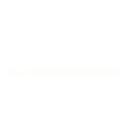
生徒様の声、講座感想
石けんの旅
講演・セミナー登壇
香りアート
NEW ARTICLE
2026.07.06
自分が見極めたものを正直に届ける｜植物と香り、石けんの仕事で大切に
し…
2026.07.01
ケアは気づくことから始まっている