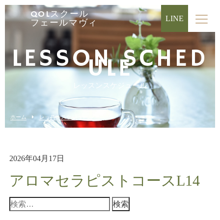
QOLスクール
LINE
フェールマヴィ
LESSON SCHED
ULE
レッスンスケジュール
ホーム
レッスンスケジュール
2026年04月17日
アロマセラピストコースL14
検
索: