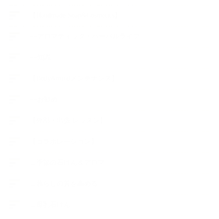
【Handmade Soap&Cosmetics】
++アロマティック・ハーバルライフ
++知識
【Body&mindメンテナンス】
++お勧め
【外部・出張/レッスン】
【コラボレーション】
∟季節の石けん＆アロマ
∟暮らしの質を高める
∟母乳石けん