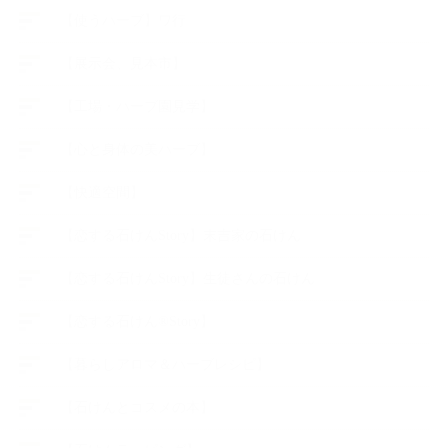
【使うハーブ】ワ行
【展示会、見本市】
【工場・ハーブ園見学】
【心と身体の美ハーブ】
【快適空間】
【恋する石けんStory】末吉家の石けん
【恋する石けんStory】生徒さんの石けん
【恋する石けん®Story】
【暮らしアロマ＆ハーブレシピ】
【石けんとコスメの本】