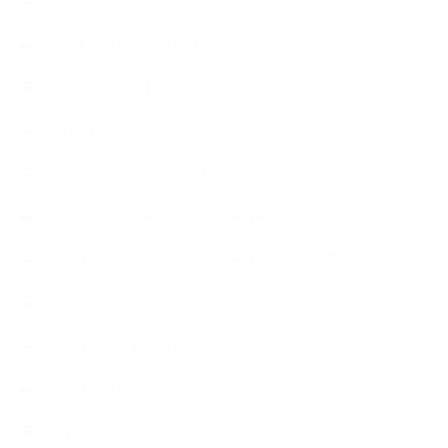
【石けんラッピング】
【美と健康のアロマ商品】
【道具・器具】
お知らせ
アロマセラピスト資格対応コース
アロマテラピーアドバイザーコースレッスン詳細
アロマテラピーアドバイザー対応アロマ検定コース
アロマテラピーインストラクターコース
アロマハンドセラピストクラス
アロマブレンドデザイナークラス
オープンラボ（リクエストレッスン）