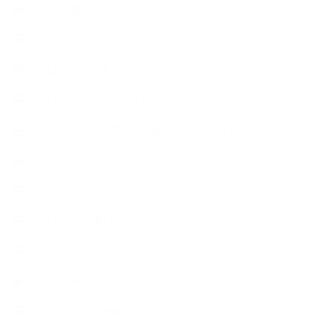
∟長島塾（長島司先生）
【AEAJ関連】
【おすすめの本】
【アトリエのこだわり】
【アトリエ（自宅サロン含む）のひとこま】
【アロマティックティータイム】
【アロマ環境/山】
【アロマ関連】
【イベント】
【ガーデン】
【セミナー、勉強会】