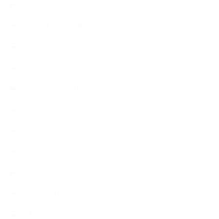
出張講座（企業・団体）
出張講座（住宅展示場）
季節のボタニカルタイム
市販の石けん
恋する石けん入門コース
恋する石けん探究コース
手作りコスメ・石けん学
手作り化粧品
教室便利グッズ
暮らしアロマ＋
植物と暮らし