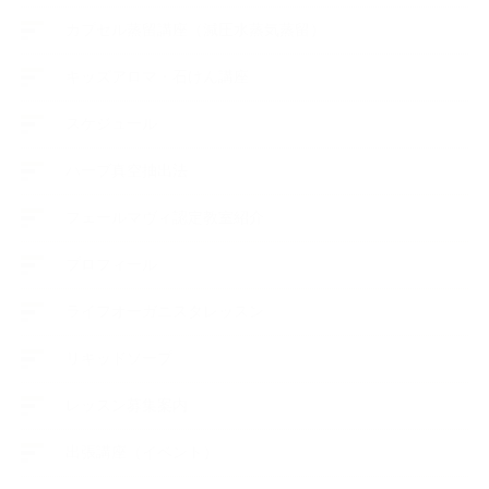
カプセル蒸留講座（減圧水蒸気蒸留）
キッズアロマ・石けん講座
スケジュール
ハーブ真空抽出法
フェールマヴィ認定教室紹介
プロフィール
ライフオーガニスタレッスン
リキッドソープ
レッスン募集案内
出張講座（イベント）