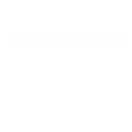
2026.06.30
アロマの源流をたずねて 〜植物は1人では生きていない〜
ARCHIVE
2026年7月
2026年6月
2026年5月
2026年4月
2025年9月
2025年8月
2025年7月