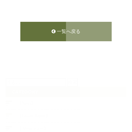
一覧へ戻る
検
索:
CATEGORY
【News】
【Lesson Report】
【About school】