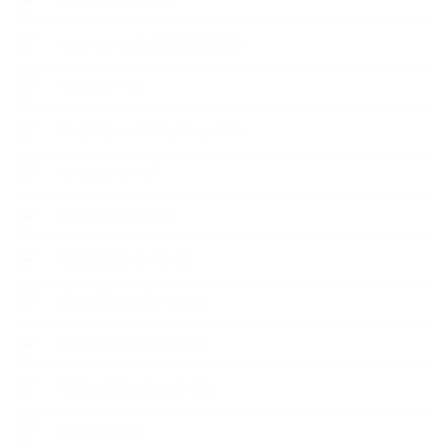
ハーブ真空抽出法
フェールマヴィ認定教室紹介
プロフィール
ライフオーガニスタレッスン
リキッドソープ
レッスン募集案内
出張講座（イベント）
出張講座（企業・団体）
出張講座（住宅展示場）
季節のボタニカルタイム
市販の石けん