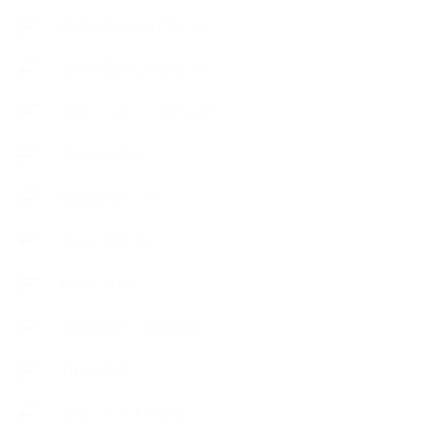
恋する石けん入門コース
恋する石けん探究コース
手作りコスメ・石けん学
手作り化粧品
教室便利グッズ
暮らしアロマ＋
植物と暮らし
生徒様の声、講座感想
石けんの旅
講演・セミナー登壇