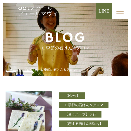
QOLスクール
LINE
フェールマヴィ
BLOG
∟季節の石けん＆アロマ
ホーム
ブログ
∟季節の石けん＆アロマ
【News】
∟季節の石けん＆アロマ
【使うハーブ】ラ行
【恋する石けん®Story】