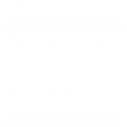
香りアート
NEW ARTICLE
2026.07.06
自分が見極めたものを正直に届ける｜植物と香り、石けんの仕事で大切に
し…
2026.07.01
ケアは気づくことから始まっている
2026.06.30
アロマの源流をたずねて 〜植物は1人では生きていない〜
ARCHIVE