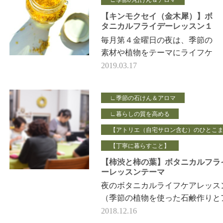
【キンモクセイ（金木犀）】ボ
タニカルフライデーレッスン１
０月テーマ
毎月第４金曜日の夜は、季節の
素材や植物をテーマにライフケ
ア品（石けん＋アロマクラフ
2019.03.17
ト）を作るボタニカルフライデ
ーナイトレッスンを開催してい
∟季節の石けん＆アロマ
ます。 &…
∟暮らしの質を高める
【アトリエ（自宅サロン含む）のひとこ
【丁寧に暮らすこと】
【柿渋と柿の葉】ボタニカルフラ
ーレッスンテーマ
夜のボタニカルライフケアレッス
（季節の植物を使った石鹸作りと
マケア） 9月のテーマは、「柿」 
2018.12.16
うど1年前に、須藤農園さんで 柿