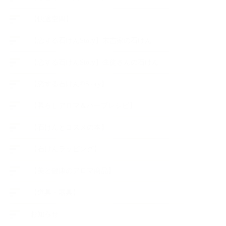
【快適空間】
【恋する石けんStory】末吉家の石けん
【恋する石けんStory】生徒さんの石けん
【恋する石けん®Story】
【暮らしアロマ＆ハーブレシピ】
【石けんとコスメの本】
【石けんラッピング】
【美と健康のアロマ商品】
【道具・器具】
お知らせ