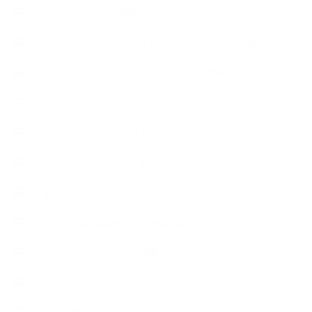
アロマセラピスト資格対応コース
アロマテラピーアドバイザーコースレッスン詳細
アロマテラピーアドバイザー対応アロマ検定コース
アロマテラピーインストラクターコース
アロマハンドセラピストクラス
アロマブレンドデザイナークラス
オープンラボ（リクエストレッスン）
カプセル蒸留講座（減圧水蒸気蒸留）
キッズアロマ・石けん講座
スケジュール