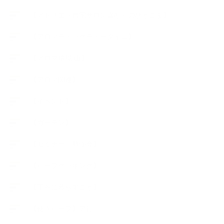
【アトリエ（自宅サロン含む）のひとこま】
【アロマティックティータイム】
【アロマ環境/山】
【アロマ関連】
【イベント】
【ガーデン】
【セミナー、勉強会】
【ハーブクッキング】
【丁寧に暮らすこと】
【使うハーブ】ア行