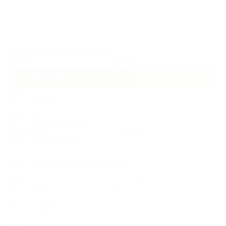
検
索:
CATEGORY
【News】
【Lesson Report】
【About school】
【Handmade Soap&Cosmetics】
++アロマティック・ハーバルライフ
++知識