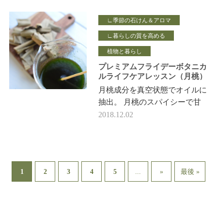
り…
∟季節の石けん＆アロマ
∟暮らしの質を高める
植物と暮らし
プレミアムフライデーボタニカ
ルライフケアレッスン（月桃）
月桃成分を真空状態でオイルに
抽出。 月桃のスパイシーで甘
い香りも見事にオイルにのって
2018.12.02
います。 ちょっとさかのぼっ
て、 今ではもう忘れかけてい
る暑さ…
1
...
2
3
4
5
»
最後 »