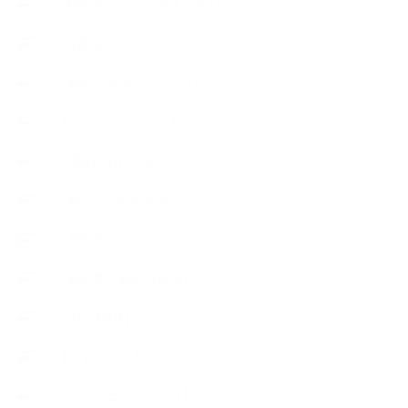
【Body&mindメンテナンス】
++お勧め
【外部・出張/レッスン】
【コラボレーション】
∟季節の石けん＆アロマ
∟暮らしの質を高める
∟母乳石けん
∟長島塾（長島司先生）
【AEAJ関連】
【おすすめの本】
【アトリエのこだわり】