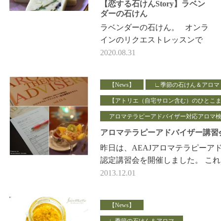
【恋する石けんStory】ラベン
ダーの石けん
ラベンダーの石けん。 オンラ
インのリクエストレッスンで
開催しました。 ラベンダーの
2020.08.31
真空抽出油は グリーン色。
&nb…
【News】
∟季節の石けん＆アロマ
【アトリエ（自宅サロン含む）のひとこ
アロマテラピーアドバイザー対応アロマ
アロマテラピーアドバイザー講習
昨日は、AEAJアロマテラピーア
認定講習会を開催しました。 こ
でアロマ検定1級合格された方で
2013.12.01
ー資格取得希望者は、 AEAJが…
【News】
∟季節の石けん＆アロマ