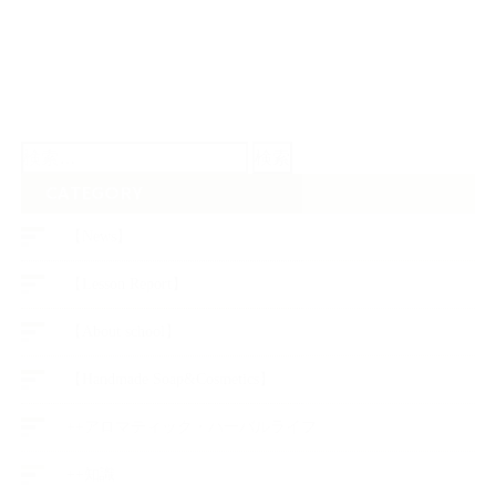
検
索:
CATEGORY
【News】
【Lesson Report】
【About school】
【Handmade Soap&Cosmetics】
++アロマティック・ハーバルライフ
++知識