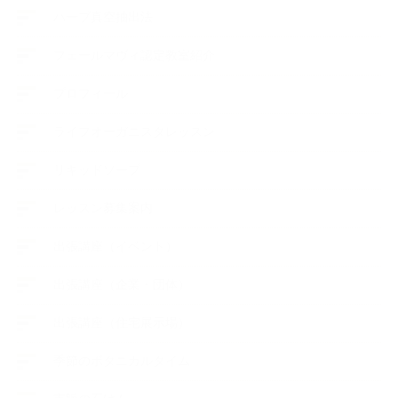
ハーブ真空抽出法
フェールマヴィ認定教室紹介
プロフィール
ライフオーガニスタレッスン
リキッドソープ
レッスン募集案内
出張講座（イベント）
出張講座（企業・団体）
出張講座（住宅展示場）
季節のボタニカルタイム