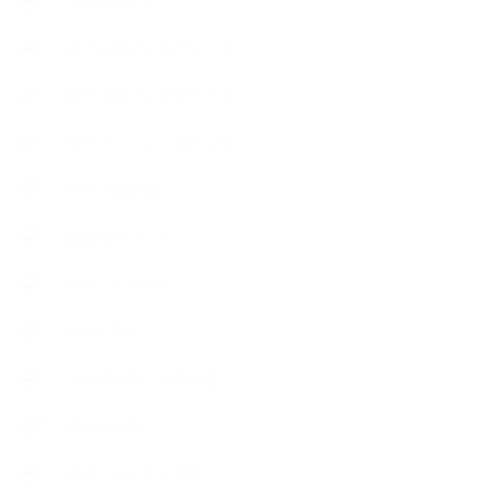
市販の石けん
恋する石けん入門コース
恋する石けん探究コース
手作りコスメ・石けん学
手作り化粧品
教室便利グッズ
暮らしアロマ＋
植物と暮らし
生徒様の声、講座感想
石けんの旅
講演・セミナー登壇