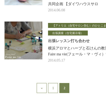
共同企画 【ダイワハウスサロ
ン講座】 5月は、立川展示場
2014.06.08
で、アロマフットスプレー作り
のWSをさせていただきまし
【アトリエ（自宅サロン含む）のひとこ
た。 &nbs…
出張講座（住宅展示場）
出張レッスン打ち合わせ
横浜アロマとハーブと石けんの教
Faire ma vie(フェール・マ・ヴィ
は、 手作り石けん、アロマテラ
2014.05.17
アロマクラフトの出張講座もして
す。 …
2
«
1