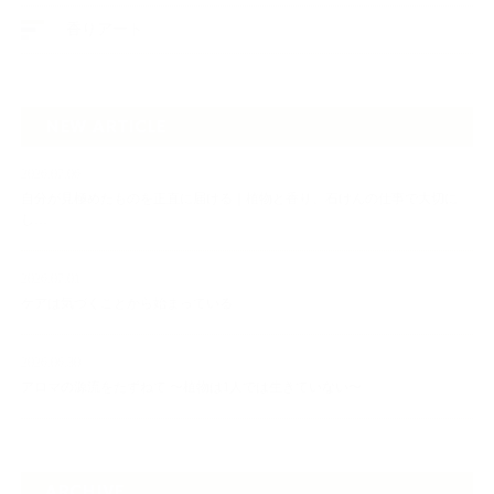
香りアート
NEW ARTICLE
2026.07.06
自分が見極めたものを正直に届ける｜植物と香り、石けんの仕事で大切に
し…
2026.07.01
ケアは気づくことから始まっている
2026.06.30
アロマの源流をたずねて 〜植物は1人では生きていない〜
ARCHIVE