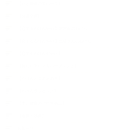
【心と身体の美ハーブ】
【快適空間】
【恋する石けんStory】末吉家の石けん
【恋する石けんStory】生徒さんの石けん
【恋する石けん®Story】
【暮らしアロマ＆ハーブレシピ】
【石けんとコスメの本】
【石けんラッピング】
【美と健康のアロマ商品】
【道具・器具】
お知らせ