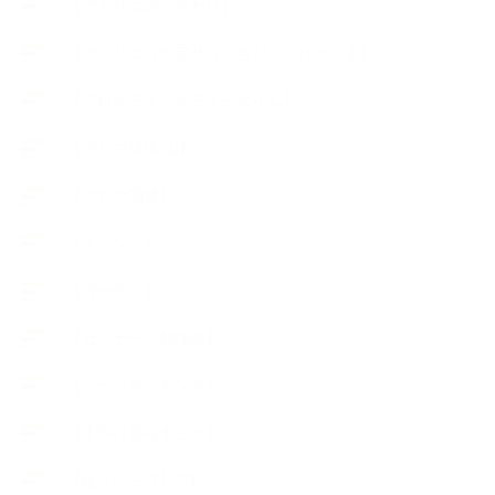
【アトリエのこだわり】
【アトリエ（自宅サロン含む）のひとこま】
【アロマティックティータイム】
【アロマ環境/山】
【アロマ関連】
【イベント】
【ガーデン】
【セミナー、勉強会】
【ハーブクッキング】
【丁寧に暮らすこと】
【使うハーブ】ア行