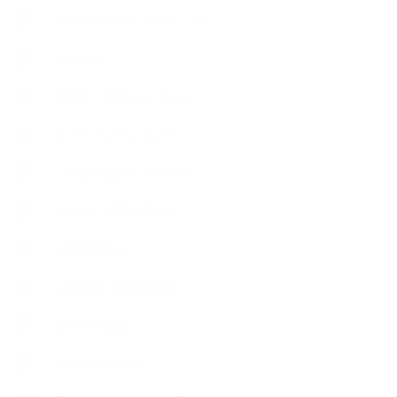
【Body&mindメンテナンス】
++お勧め
【外部・出張/レッスン】
【コラボレーション】
∟季節の石けん＆アロマ
∟暮らしの質を高める
∟母乳石けん
∟長島塾（長島司先生）
【AEAJ関連】
【おすすめの本】