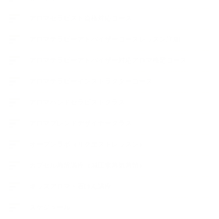
アロマセラピスト資格対応コース
アロマテラピーアドバイザーコースレッスン詳細
アロマテラピーアドバイザー対応アロマ検定コース
アロマテラピーインストラクターコース
アロマハンドセラピストクラス
アロマブレンドデザイナークラス
オープンラボ（リクエストレッスン）
カプセル蒸留講座（減圧水蒸気蒸留）
キッズアロマ・石けん講座
スケジュール