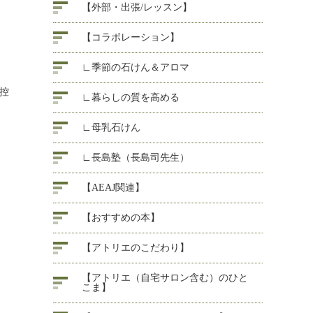
【外部・出張/レッスン】
【コラボレーション】
ッ
∟季節の石けん＆アロマ
を控
∟暮らしの質を高める
∟母乳石けん
∟長島塾（長島司先生）
【AEAJ関連】
【おすすめの本】
【アトリエのこだわり】
【アトリエ（自宅サロン含む）のひと
こま】