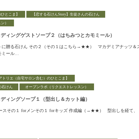
のひとこま】
【恋する石けんStory】生徒さんの石けん
スン）
ウェディングゲストソープ２（はちみつとカモミール）
トに贈る石けん その２（その１はこちら→★★） マカデミアナッツ＆
モミール…
アトリエ（自宅サロン含む）のひとこま】
の石けん
オープンラボ（リクエストレッスン）
ウェディングソープ１（型出し＆カット編）
ースその１ forメンその１ forキッズ 作成編（→★★） 型出しを経て、