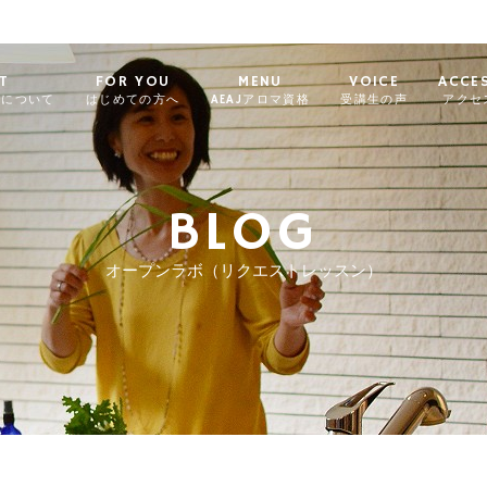
T
FOR YOU
MENU
VOICE
ACCE
ィについて
はじめての方へ
AEAJアロマ資格
受講生の声
アクセ
BLOG
オープンラボ（リクエストレッスン）