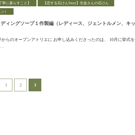
丁寧に暮らすこと】
【恋する石けんStory】生徒さんの石けん
スン）
ウェディングソープ１作製編（レディース、ジェントルメン、キ
時半からのオープンアトリエに お申し込みくださったのは、 10月に挙式
…
3
1
2