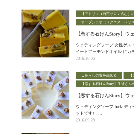
【アトリエ（自宅サロン含む）
オープンラボ（リクエストレッ
【恋する石けんStory】
ウェディングソープ 女性ゲス
イートアーモンドオイル にカ
2016.10.06
∟暮らしの質を高める
【
【恋する石けんStory】生徒さん
【恋する石けんStory】
ウェディングソープ forレディ
ットです♪ …
2016.09.28