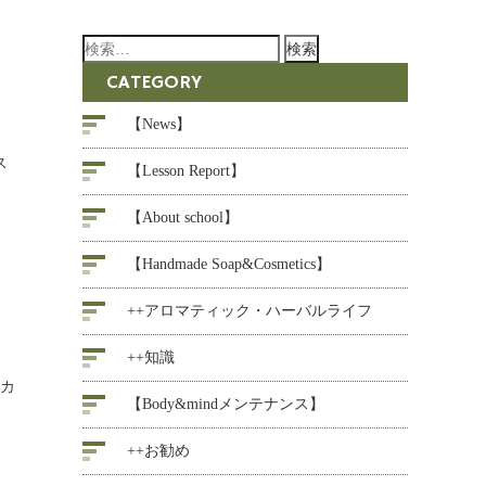
検
索:
CATEGORY
【News】
ス
【Lesson Report】
【About school】
【Handmade Soap&Cosmetics】
++アロマティック・ハーバルライフ
++知識
 カ
【Body&mindメンテナンス】
++お勧め