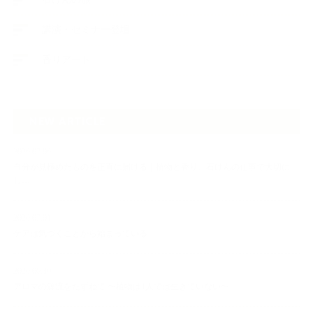
講演・セミナー登壇
香りアート
NEW ARTICLE
2026.07.06
自分が見極めたものを正直に届ける｜植物と香り、石けんの仕事で大切に
し…
2026.07.01
ケアは気づくことから始まっている
2026.06.30
アロマの源流をたずねて 〜植物は1人では生きていない〜