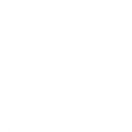
【おすすめの本】
【アトリエのこだわり】
【アトリエ（自宅サロン含む）のひとこま】
【アロマティックティータイム】
【アロマ環境/山】
【アロマ関連】
【イベント】
【ガーデン】
【セミナー、勉強会】
【ハーブクッキング】