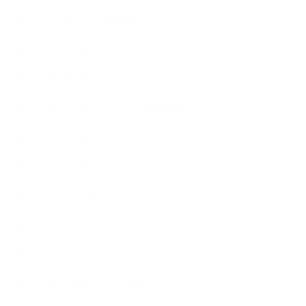
【工場・ハーブ園見学】
【心と身体の美ハーブ】
【快適空間】
【恋する石けんStory】末吉家の石けん
【恋する石けんStory】生徒さんの石けん
【恋する石けん®Story】
【暮らしアロマ＆ハーブレシピ】
【石けんとコスメの本】
【石けんラッピング】
【美と健康のアロマ商品】