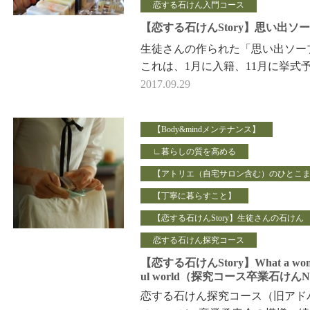
恋する石けん入門コース
【恋する石けんStory】思い出ソ
生徒さんの作られた「思い出ソー
これは、1月に入籍、11月に挙式
の お嬢さんへの思いがこめられ
2017.09.29
です。 3…
【Body&mindメンテナンス】
∟暮らしの質を高める
【アトリエ（自宅サロン含む）のひとこ
【丁寧に暮らすこと】
【恋する石けんStory】生徒さんの石けん
恋する石けん探究コース
【恋する石けんStory】What a won
ul world（探究コース卒業石けんNo
4）
恋する石けん探究コース（旧アド