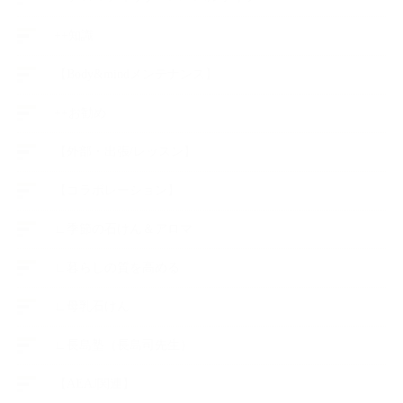
++知識
【Body&mindメンテナンス】
++お勧め
【外部・出張/レッスン】
【コラボレーション】
∟季節の石けん＆アロマ
∟暮らしの質を高める
∟母乳石けん
∟長島塾（長島司先生）
【AEAJ関連】