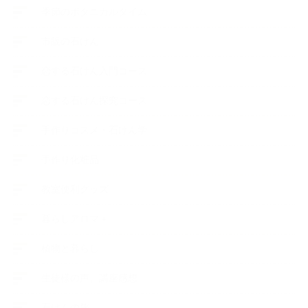
季節のボタニカルタイム
市販の石けん
恋する石けん入門コース
恋する石けん探究コース
手作りコスメ・石けん学
手作り化粧品
教室便利グッズ
暮らしアロマ＋
植物と暮らし
生徒様の声、講座感想
石けんの旅