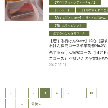
【アロマティックティータイム】
【イベント】
【丁寧に暮らすこと
【恋する石けんStory】生徒さんの石けん
【石けんラッピング】
恋する石けん探究コース
【恋する石けんStory】和心（恋
石けん探究コース卒業制作No.23
恋する石けん探究コース（旧アド
スコース） 生徒さんの卒業制作
介です。 石けん銘：和心 …
2017.07.21
3
...
«
1
2
4
5
10
...
»
最後 »