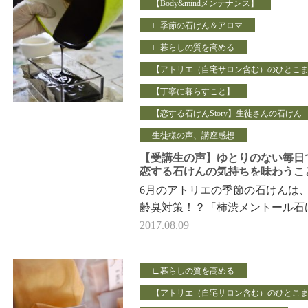
【Body&mindメンテナンス】
∟季節の石けん＆アロマ
∟暮らしの質を高める
【アトリエ（自宅サロン含む）のひとこ
【丁寧に暮らすこと】
【恋する石けんStory】生徒さんの石けん
生徒様の声、講座感想
【受講生の声】ゆとりのない毎日
恋する石けんの気持ちを味わうこ
できました
6月のアトリエの季節の石けんは、
齢臭対策！？「柿渋メントール石
ん」でした。 生徒さんのお一人
2017.08.09
いただいたメール…
∟暮らしの質を高める
【アトリエ（自宅サロン含む）のひとこ