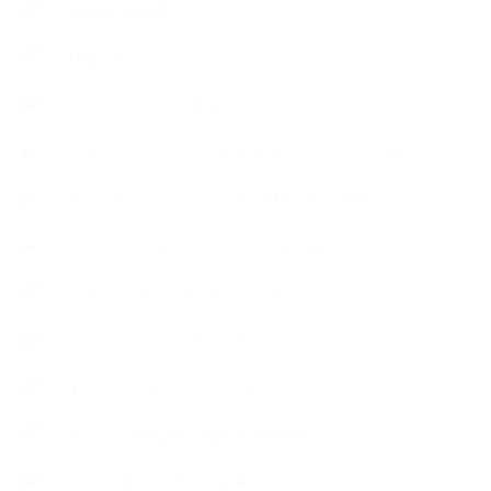
【道具・器具】
お知らせ
アロマセラピスト資格対応コース
アロマテラピーアドバイザーコースレッスン詳細
アロマテラピーアドバイザー対応アロマ検定コース
アロマテラピーインストラクターコース
アロマハンドセラピストクラス
アロマブレンドデザイナークラス
オープンラボ（リクエストレッスン）
カプセル蒸留講座（減圧水蒸気蒸留）
キッズアロマ・石けん講座