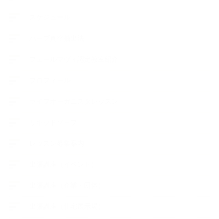
スケジュール
ハーブ真空抽出法
フェールマヴィ認定教室紹介
プロフィール
ライフオーガニスタレッスン
リキッドソープ
レッスン募集案内
出張講座（イベント）
出張講座（企業・団体）
出張講座（住宅展示場）