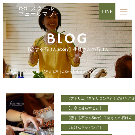
QOLスクール
LINE
フェールマヴィ
BLOG
【恋する石けんStory】生徒さんの石けん
ホーム
ブログ
【恋する石けんStory】生徒さんの石けん
【アトリエ（自宅サロン含む）のひとこ
【丁寧に暮らすこと】
【恋する石けんStory】生徒さんの石けん
【石けんラッピング】