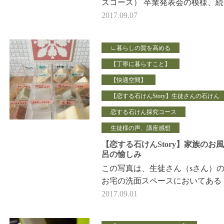
スコース） 卒業発表会の模様、
す。 現在は、入門コースの修了
2017.09.07
会 各クラスごと、 …
∟暮らしの質を高める
【丁寧に暮らすこと】
【快適空間】
【恋する石けんStory】生徒さんの石けん
恋する石けん探究コース
生徒様の声、講座感想
【恋する石けんStory】家族のお
呂の愉しみ
この写真は、生徒さん（sさん）
お宅の洗面スペースにおいてある
石鹸ケースに入った石鹸。 恋す
2017.09.01
石けん探究コースで 素材のテー…