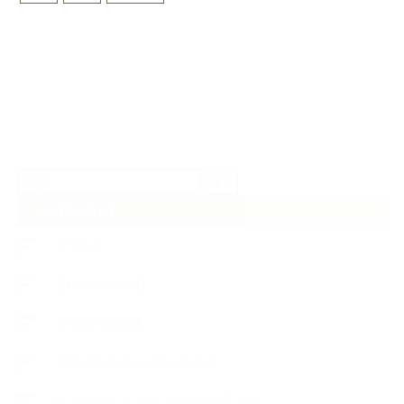
検
索:
CATEGORY
【News】
【Lesson Report】
【About school】
【Handmade Soap&Cosmetics】
++アロマティック・ハーバルライフ