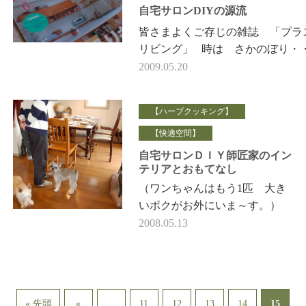
自宅サロンDIYの源流
皆さまよくご存じの雑誌 「プラ
リビング」 時は さかのぼり・
私が狂ったように愛読していたこ
2009.05.20
平成１４年 この…
【ハーブクッキング】
【快適空間】
自宅サロンＤＩＹ師匠家のイン
テリアとおもてなし
（ワンちゃんはもう1匹 大き
いボクがお外にいま～す。）
ブログ掲載の許可ありがとうご
2008.05.13
ざいました。 日曜日 ottoの
元ダイビング仲間であり…
...
15
« 先頭
«
11
12
13
14