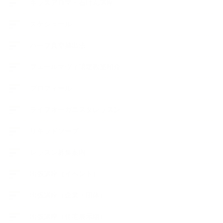
キッズアロマ・石けん講座
スケジュール
ハーブ真空抽出法
フェールマヴィ認定教室紹介
プロフィール
ライフオーガニスタレッスン
リキッドソープ
レッスン募集案内
出張講座（イベント）
出張講座（企業・団体）
出張講座（住宅展示場）