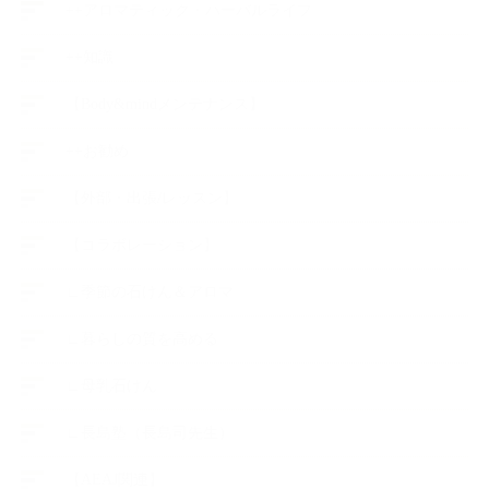
++アロマティック・ハーバルライフ
++知識
【Body&mindメンテナンス】
++お勧め
【外部・出張/レッスン】
【コラボレーション】
∟季節の石けん＆アロマ
∟暮らしの質を高める
∟母乳石けん
∟長島塾（長島司先生）
【AEAJ関連】