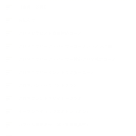
【道具・器具】
お知らせ
アロマセラピスト資格対応コース
アロマテラピーアドバイザーコースレッスン詳細
アロマテラピーアドバイザー対応アロマ検定コース
アロマテラピーインストラクターコース
アロマハンドセラピストクラス
アロマブレンドデザイナークラス
オープンラボ（リクエストレッスン）
カプセル蒸留講座（減圧水蒸気蒸留）