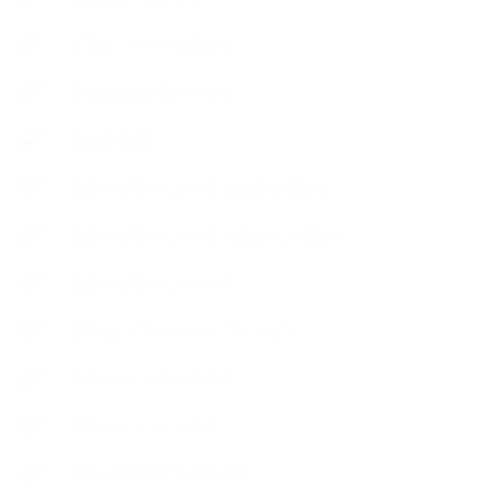
【工場・ハーブ園見学】
【心と身体の美ハーブ】
【快適空間】
【恋する石けんStory】末吉家の石けん
【恋する石けんStory】生徒さんの石けん
【恋する石けん®Story】
【暮らしアロマ＆ハーブレシピ】
【石けんとコスメの本】
【石けんラッピング】
【美と健康のアロマ商品】