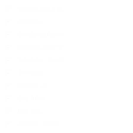
季節のボタニカルタイム
市販の石けん
恋する石けん入門コース
恋する石けん探究コース
手作りコスメ・石けん学
手作り化粧品
教室便利グッズ
暮らしアロマ＋
植物と暮らし
生徒様の声、講座感想