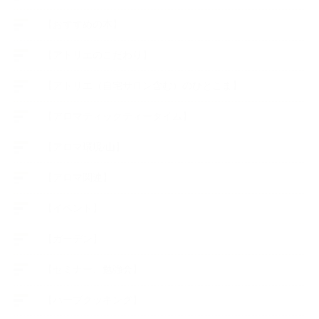
【おすすめの本】
【アトリエのこだわり】
【アトリエ（自宅サロン含む）のひとこま】
【アロマティックティータイム】
【アロマ環境/山】
【アロマ関連】
【イベント】
【ガーデン】
【セミナー、勉強会】
【ハーブクッキング】