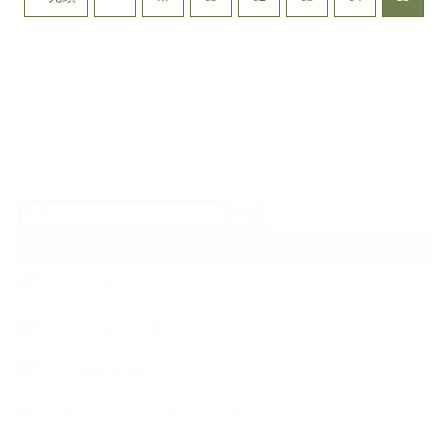
検
索:
CATEGORY
【News】
【Lesson Report】
【About school】
【Handmade Soap&Cosmetics】