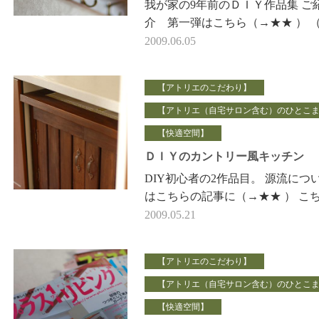
我が家の9年前のＤＩＹ作品集 ご
介 第一弾はこちら（→★★ ） 
時は、自宅でサロンスタイルの教
2009.06.05
開くことなんで想像だにせず 私
族が居心地…
【アトリエのこだわり】
【アトリエ（自宅サロン含む）のひとこ
【快適空間】
ＤＩＹのカントリー風キッチン
DIY初心者の2作品目。 源流につ
はこちらの記事に（→★★ ） こ
は 完全なる 夫婦共同作品。 シ
2009.05.21
ムキッチンの続きの天板の下は…
【アトリエのこだわり】
【アトリエ（自宅サロン含む）のひとこ
【快適空間】