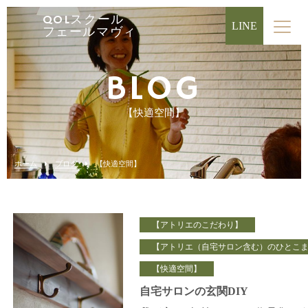
QOLスクール
LINE
フェールマヴィ
BLOG
【快適空間】
ホーム
ブログ
【快適空間】
【アトリエのこだわり】
【アトリエ（自宅サロン含む）のひとこ
【快適空間】
自宅サロンの玄関DIY