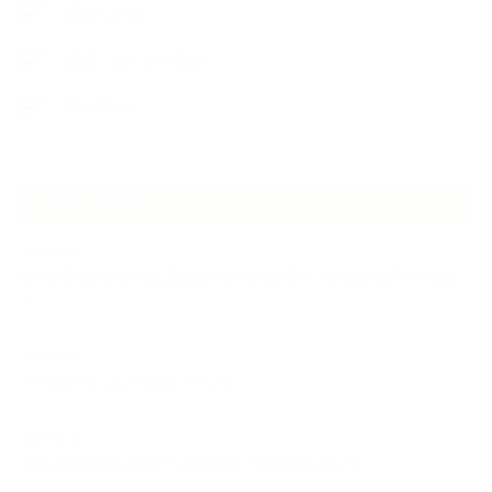
石けんの旅
講演・セミナー登壇
香りアート
NEW ARTICLE
2026.07.06
自分が見極めたものを正直に届ける｜植物と香り、石けんの仕事で大切に
し…
2026.07.01
ケアは気づくことから始まっている
2026.06.30
アロマの源流をたずねて 〜植物は1人では生きていない〜